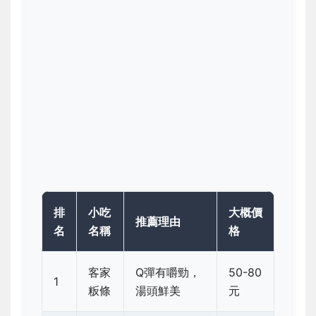
排
小吃
大概價
推薦理由
名
名稱
格
客家
Q彈有嚼勁，
50-80
1
粄條
湯頭鮮美
元