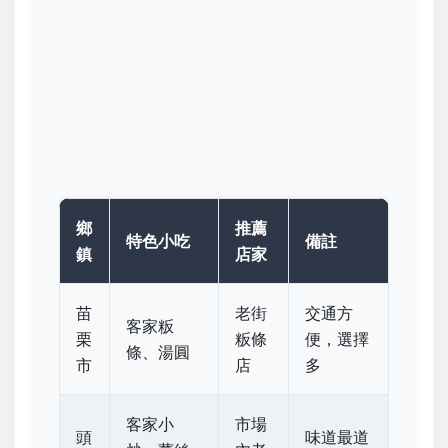
鄉
推薦
特色小吃
備註
鎮
店家
苗
老街
交通方
客家粄
栗
粄條
便，選擇
條、湯圓
市
店
多
客家小
市場
頭
味道最道