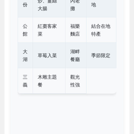
炒、薑絲
內老
份
地
大腸
攤
公
紅棗客家
福樂
結合在地
館
菜
麵店
特產
大
湖畔
草莓入菜
季節限定
湖
餐廳
三
木雕主題
觀光
義
餐
性強