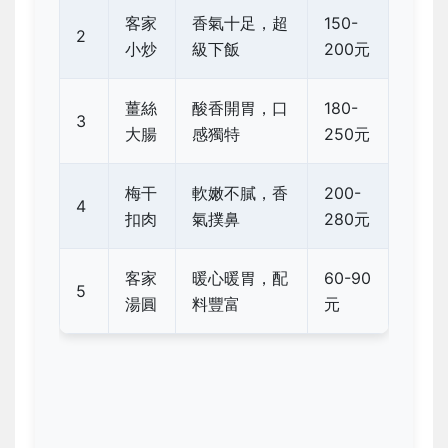
客家
香氣十足，超
150-
2
小炒
級下飯
200元
薑絲
酸香開胃，口
180-
3
大腸
感獨特
250元
梅干
軟嫩不膩，香
200-
4
扣肉
氣撲鼻
280元
客家
暖心暖胃，配
60-90
5
湯圓
料豐富
元