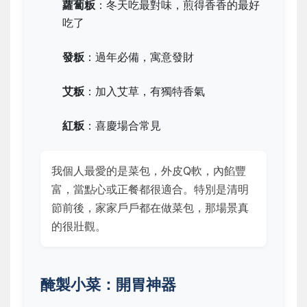
蘿蔔粄
：冬天吃最對味，煎得香香的最好
吃了
發粄
：過年必備，寓意發財
艾粄
：加入艾草，有獨特香氣
紅粄
：喜慶場合常見
我個人最愛的是菜包，外皮Q軟，內餡豐
富，當點心或正餐都很適合。特別是清明
節前後，家家戶戶都在做菜包，那場景真
的很壯觀。
醃製小菜：開胃神器