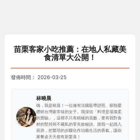
苗栗客家小吃推薦：在地人私藏美
食清單大公開！
發佈時間：
2026-03-25
林曉晨
嗨，我是曉晨！一位擁有法國藍帶證照、卻熱愛
鑽研台灣家常味的女子。我深信「料理是場溫柔
的實驗」，這裡不只有精確的克數，更有我對食
材的堅持與不藏私的零失敗秘訣。跟我一起踏入
廚房，把繁瑣的步驟化作治癒生活的香氣，讓你
家餐桌天天都有新驚喜！