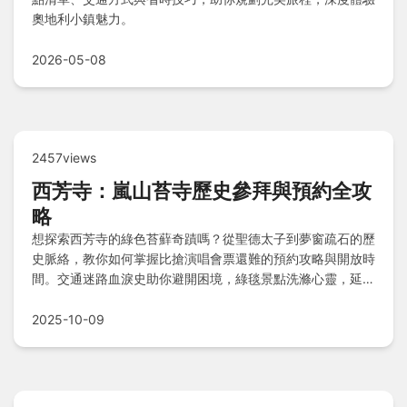
奧地利小鎮魅力。
2026-05-08
2457views
西芳寺：嵐山苔寺歷史參拜與預約全攻
略
想探索西芳寺的綠色苔蘚奇蹟嗎？從聖德太子到夢窗疏石的歷
史脈絡，教你如何掌握比搶演唱會票還難的預約攻略與開放時
間。交通迷路血淚史助你避開困境，綠毯景點洗滌心靈，延伸
嵐山之旅包含松尾大社與鈴蟲寺。附近豪華酒店與美食推薦，
注意事項確保完美行程，Q&A解答所有疑惑！
2025-10-09