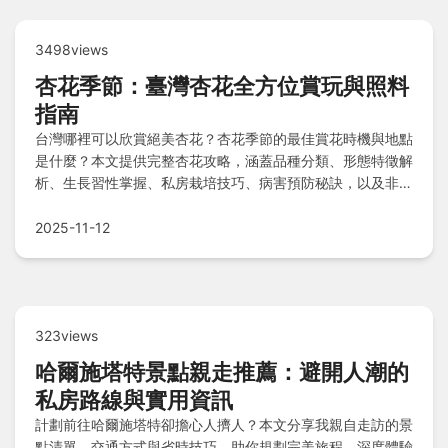
3498views
杏花季節：臺灣杏花全方位賞玩與照料
指南
台灣哪裡可以欣賞絕美杏花？杏花季節的最佳賞花時機與地點
是什麼？本文提供完整杏花攻略，涵蓋品種分類、形態特徵解
析、生長習性掌握、私房栽培技巧、病害預防秘訣，以及非官
方推薦賞杏秘境與時機，透過Q&A解答常見疑問，助您深入
探索臺灣杏花的魅力與養護之道。
2025-11-12
323views
哈爾施塔特景點親走推薦：避開人潮的
私房路線與實用資訊
計劃前往哈爾施塔特卻擔心人擠人？本文分享我親自走訪的景
點清單、交通方式與省時技巧，助你規劃完美旅程，深度體驗