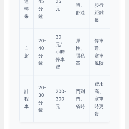
運
45
25
時、
步行
轉
分
元
舒適
距離
乘
鐘
長
30
20-
彈
停車
元/
自
40
性、
難、
小時
駕
分
隱私
塞車
停車
鐘
高
風險
費
費用
20-
計
200-
門到
高、
30
程
300
門、
塞車
分
車
元
省時
時更
鐘
貴