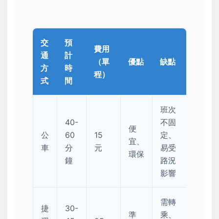
交
預
費用
通
計
（單
優點
缺點
方
時
程）
式
間
班次
40-
不固
便
公
60
15
定、
宜、
車
分
元
易受
環保
鐘
路況
影響
需轉
捷
30-
準
乘、