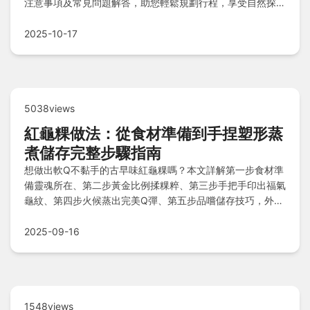
注意事項及常見問題解答，助您輕鬆規劃行程，享受自然探險
樂趣！
2025-10-17
5038views
紅龜粿做法：從食材準備到手捏塑形蒸
煮儲存完整步驟指南
想做出軟Q不黏手的古早味紅龜粿嗎？本文詳解第一步食材準
備靈魂所在、第二步黃金比例揉粿粹、第三步手把手印出福氣
龜紋、第四步火候蒸出完美Q彈、第五步品嚐儲存技巧，外加
心得碎碎念與新手常見問題解答，讓你輕鬆掌握傳統美味。
2025-09-16
1548views