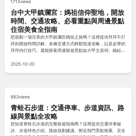
1712views
台中大甲鎮瀾宮：媽祖信仰聖地，開放
時間、交通攻略、必看重點與周邊景點
住宿美食全指南
想規劃一場完美的大甲鎮瀾宮媽祖之旅嗎？這裡提供拜拜不打
烊的開放時間詳解、各種交通方式輕鬆抵達攻略，以及必學的
拜拜內行技巧。還能探索周邊順遊景點如大甲文昌祠、鐵砧山
風景區和裕珍馨大甲三寶文化館，精選住宿如茂華商務旅館與
樂活商旅，鄰近美食地圖讓您吃爆大甲，加上注意事項和常見
2025-10-20
問答解答，確保您的拜拜玩樂更順心無憂！
882views
青蛙石步道：交通停車、步道資訊、路
線與景點全攻略
想知道青蛙石步道的完整旅遊指南嗎？這裡提供交通停車秘
訣、步道特色介紹、路線規劃建議、附近熱門景點推薦、安全