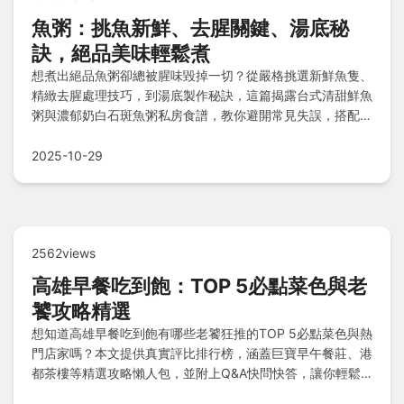
魚粥：挑魚新鮮、去腥關鍵、湯底秘
訣，絕品美味輕鬆煮
想煮出絕品魚粥卻總被腥味毀掉一切？從嚴格挑選新鮮魚隻、
精緻去腥處理技巧，到湯底製作秘訣，這篇揭露台式清甜鮮魚
粥與濃郁奶白石斑魚粥私房食譜，教你避開常見失誤，搭配創
意吃法及QA解難，讓魚粥升級零失敗，快來掌握關鍵步驟煮
出完美滋味！
2025-10-29
2562views
高雄早餐吃到飽：TOP 5必點菜色與老
饕攻略精選
想知道高雄早餐吃到飽有哪些老饕狂推的TOP 5必點菜色與熱
門店家嗎？本文提供真實評比排行榜，涵蓋巨寶早午餐莊、港
都茶樓等精選攻略懶人包，並附上Q&A快問快答，讓你輕鬆
掌握高雄早餐吃到飽的終極指南，省時又滿足！