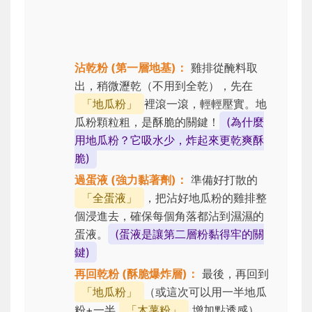
沾乾粉 (第一層地基)：
雞排從醃料取
出，稍微瀝乾（不用到全乾），先在
「地瓜粉」
裡滾一滾，輕輕壓實。地
瓜粉顆粒粗，是酥脆的關鍵！
(為什麼
用地瓜粉？它吸水少，炸起來更乾爽酥
脆)
過蛋液 (強力黏著劑)：
準備好打散的
「全蛋液」
，把沾好地瓜粉的雞排整
個浸進去，確保每個角落都沾到濕濕的
蛋液。
(蛋液是讓第二層粉黏得牢的關
鍵)
再回乾粉 (酥脆爆炸層)：
最後，再回到
「地瓜粉」
（或這次可以用一半地瓜
粉+一半
「木薯粉」
增加點透感）