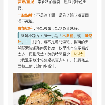
蒜末/薑泥
：辛香料的靈魂，壓腥提味超重
要。
一點點糖
：不是為了甜，是為了讓味道更圓
潤不死鹹。
白胡椒粉
：提點香氣，點到為止就好。
關鍵小秘方：加一小匙「
木瓜精
」或「
鳳梨
汁
」！
別怕，這不是邪門歪道，裡面的天
然酵素能讓雞肉更軟嫩，效果比市售嫩精好
太多，而且天然！醃的時間至少
1小時
（我通常放冰箱醃過夜更入味）。記得雞皮
面朝上放，讓肉多吸汁。