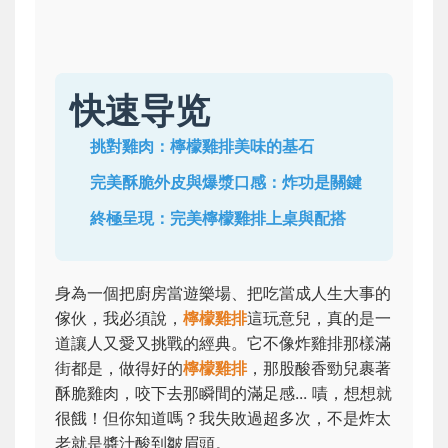
快速导览
挑對雞肉：檸檬雞排美味的基石
完美酥脆外皮與爆漿口感：炸功是關鍵
終極呈現：完美檸檬雞排上桌與配搭
身為一個把廚房當遊樂場、把吃當成人生大事的
傢伙，我必須說，
檸檬雞排
這玩意兒，真的是一
道讓人又愛又挑戰的經典。它不像炸雞排那樣滿
街都是，做得好的
檸檬雞排
，那股酸香勁兒裹著
酥脆雞肉，咬下去那瞬間的滿足感... 嘖，想想就
很餓！但你知道嗎？我失敗過超多次，不是炸太
老就是醬汁酸到皺眉頭。