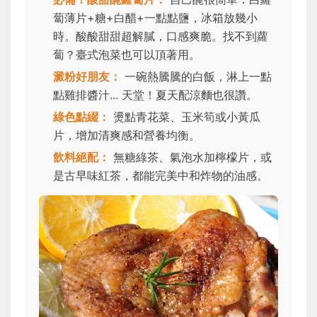
蔔薄片+糖+白醋+一點點鹽，冰箱放幾小
時。酸酸甜甜超解膩，口感爽脆。找不到蘿
蔔？臺式泡菜也可以頂著用。
澱粉好朋友：
一碗熱騰騰的白飯，淋上一點
點雞排醬汁... 天堂！夏天配涼麵也很讚。
綠色點綴：
燙點青花菜、玉米筍或小黃瓜
片，增加清爽感和營養均衡。
飲料絕配：
無糖綠茶、氣泡水加檸檬片，或
是古早味紅茶，都能完美中和炸物的油感。