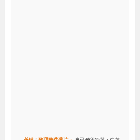
必備！酸甜醃蘿蔔片：
自己醃很簡單：白蘿