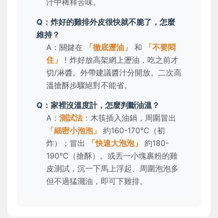
汁中稀釋苦味。
Q：炸好的雞排外皮很快就不脆了，怎麼
維持？
A：關鍵在
「徹底瀝油」
和
「不要悶
住」
！炸好放高架網上瀝油，吃之前才
切/淋醬。外帶建議醬汁分開放。二次高
溫搶酥步驟絕對不能省。
Q：家裡沒溫度計，怎麼判斷油溫？
A：
測試法
：木筷插入油鍋，周圍冒出
「細密小泡泡」
約160-170°C（初
炸）；冒出
「快速大泡泡」
約180-
190°C（搶酥）。或丟一小塊裹粉的雞
皮測試，沉一下馬上浮起、周圍泡泡多
但不過猛濺油，即可下雞排。