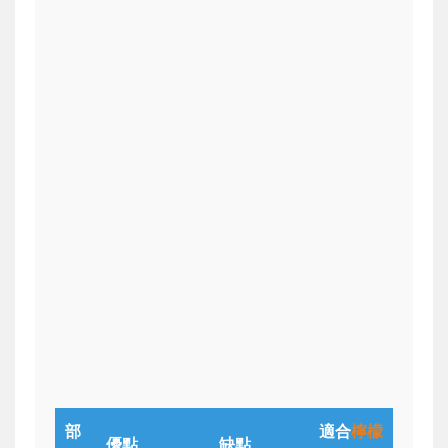
部
適合
檸檬
優點
缺點