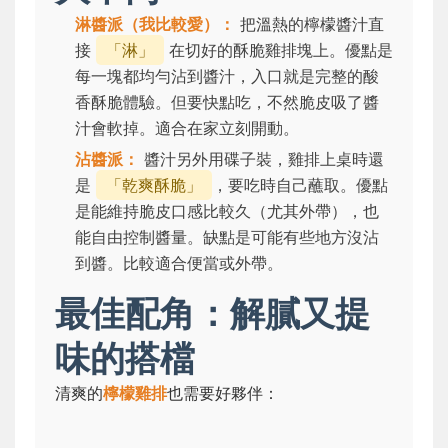
淋醬派（我比較愛）：
把溫熱的檸檬醬汁直
接
「淋」
在切好的酥脆雞排塊上。優點是
每一塊都均勻沾到醬汁，入口就是完整的酸
香酥脆體驗。但要快點吃，不然脆皮吸了醬
汁會軟掉。適合在家立刻開動。
沾醬派：
醬汁另外用碟子裝，雞排上桌時還
是
「乾爽酥脆」
，要吃時自己蘸取。優點
是能維持脆皮口感比較久（尤其外帶），也
能自由控制醬量。缺點是可能有些地方沒沾
到醬。比較適合便當或外帶。
最佳配角：解膩又提
味的搭檔
清爽的
檸檬雞排
也需要好夥伴：