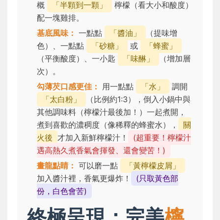
概
「半顆到一顆」
檸檬（看大小和酸度）
配一塊雞排。
基底風味：
一點點
「醬油」
（提味增
色）、一點點
「砂糖」
或
「蜂蜜」
（平衡酸度）、一小匙
「味醂」
（增加層
次）。
勾薄芡口感更佳：
用一點點
「水」
調開
「太白粉」
（比例約1:3），倒入小鍋中與
其他調味料（檸檬汁最後加！）一起煮開，
煮到喜歡的濃稠度（像稀釋的蜂蜜水），
關
火後
才加入新鮮檸檬汁！
(超重要！檸檬汁
遇高熱久煮香氣會揮發、還會變苦！)
畫龍點睛：
可以磨一點
「黃檸檬皮屑」
加入醬汁裡，香氣更爆炸！
(只取黃色部
份，白色會苦)
終極呈現：完美
檸