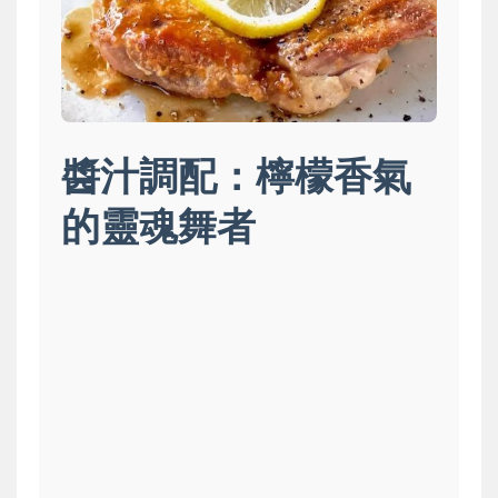
醬汁調配：檸檬香氣
的靈魂舞者