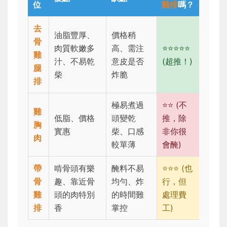
位
雞排
嗎？
去
油脂豐厚、
價格稍
骨
肉質軟嫩多
高、需注
⭐⭐⭐⭐⭐
雞
汁、不易乾
意皮是否
(超推！)
腿
柴
炸脆
排
極易煮過
⭐⭐ (不
雞
低脂、價格
頭變乾
推，除
胸
實惠
柴、口感
非你很
肉
較單薄
會醃)
帶
啃骨頭有樂
醃料不易
⭐⭐⭐ (也
骨
趣、靠近骨
均勻、炸
行，但
雞
頭的肉特別
的時間難
處理費
排
香
掌控
工)