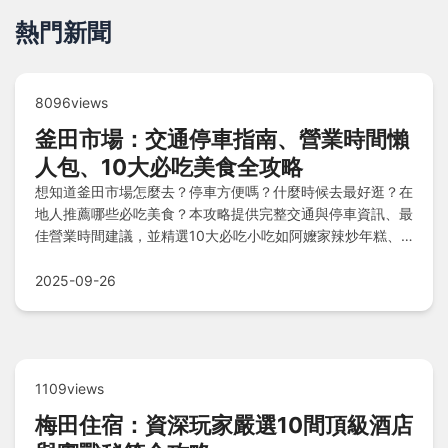
熱門新聞
8096views
釜田市場：交通停車指南、營業時間懶
人包、10大必吃美食全攻略
想知道釜田市場怎麼去？停車方便嗎？什麼時候去最好逛？在
地人推薦哪些必吃美食？本攻略提供完整交通與停車資訊、最
佳營業時間建議，並精選10大必吃小吃如阿嬤家辣炒年糕、
老字號魚糕串、醬油生蟹等，還有終極Q&A解決所有疑惑，
讓您輕鬆規劃完美旅程！
2025-09-26
1109views
梅田住宿：資深玩家嚴選10間頂級酒店