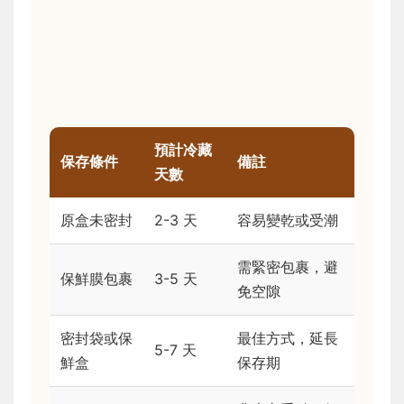
預計冷藏
保存條件
備註
天數
原盒未密封
2-3 天
容易變乾或受潮
需緊密包裹，避
保鮮膜包裹
3-5 天
免空隙
密封袋或保
最佳方式，延長
5-7 天
鮮盒
保存期