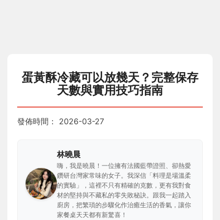
蛋黃酥冷藏可以放幾天？完整保存
天數與實用技巧指南
發佈時間：
2026-03-27
林曉晨
嗨，我是曉晨！一位擁有法國藍帶證照、卻熱愛
鑽研台灣家常味的女子。我深信「料理是場溫柔
的實驗」，這裡不只有精確的克數，更有我對食
材的堅持與不藏私的零失敗秘訣。跟我一起踏入
廚房，把繁瑣的步驟化作治癒生活的香氣，讓你
家餐桌天天都有新驚喜！