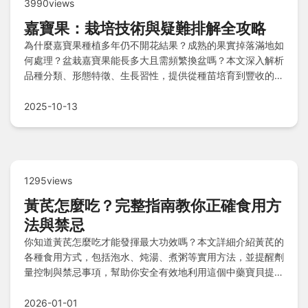
3990views
嘉寶果：栽培技術與疑難排解全攻略
為什麼嘉寶果種植多年仍不開花結果？成熟的果實掉落滿地如
何處理？盆栽嘉寶果能長多大且需頻繁換盆嗎？本文深入解析
品種分類、形態特徵、生長習性，提供從種苗培育到豐收的栽
培秘訣，預防病害蟲害侵襲，並解答開花障礙、果實管理及盆
栽需求等常見問題，助您達成健康植株與豐碩收成。
2025-10-13
1295views
黃芪怎麼吃？完整指南教你正確食用方
法與禁忌
你知道黃芪怎麼吃才能發揮最大功效嗎？本文詳細介紹黃芪的
各種食用方式，包括泡水、炖湯、煮粥等實用方法，並提醒劑
量控制與禁忌事項，幫助你安全有效地利用這個中藥寶貝提升
免疫力。
2026-01-01