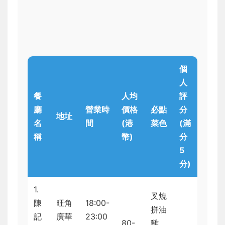
個
人
餐
人均
評
廳
營業時
價格
必點
分
地址
名
間
(港
菜色
(滿
稱
幣)
分
5
分)
1.
叉燒
陳
旺角
18:00-
拼油
記
廣華
23:00
80-
雞