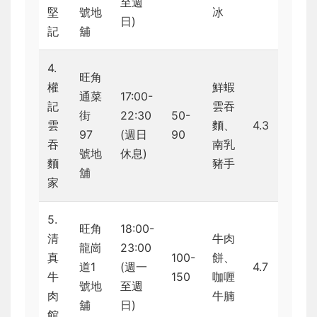
至週
堅
號地
冰
日)
記
舖
4.
旺角
權
鮮蝦
通菜
17:00-
記
雲吞
街
22:30
50-
雲
麵、
4.3
97
(週日
90
吞
南乳
號地
休息)
麵
豬手
舖
家
5.
旺角
18:00-
清
牛肉
龍崗
23:00
真
100-
餅、
道1
(週一
4.7
牛
150
咖喱
號地
至週
肉
牛腩
舖
日)
館