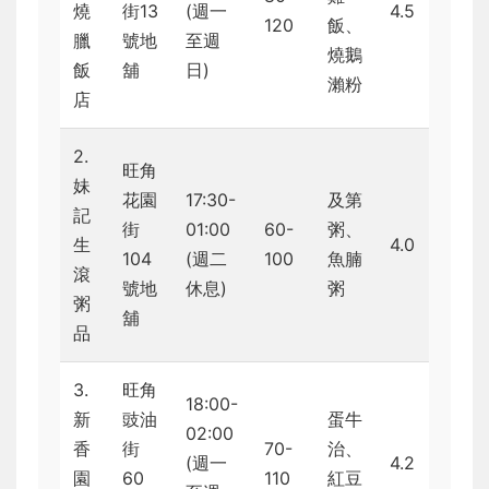
燒
街13
(週一
4.5
120
飯、
臘
號地
至週
燒鵝
飯
舖
日)
瀨粉
店
2.
旺角
妹
花園
17:30-
及第
記
街
01:00
60-
粥、
生
4.0
104
(週二
100
魚腩
滾
號地
休息)
粥
粥
舖
品
3.
旺角
18:00-
新
豉油
蛋牛
02:00
香
街
70-
治、
(週一
4.2
園
60
110
紅豆