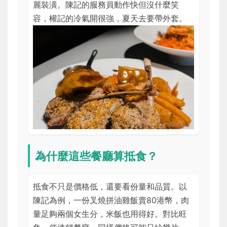
麗裝潢。陳記的服務員動作快但沒什麼笑
容，權記的冷氣開很強，夏天去要帶外套。
為什麼這些餐廳算抵食？
抵食不只是價格低，還要看份量和品質。以
陳記為例，一份叉燒拼油雞飯賣80港幣，肉
量足夠兩個女生分，米飯也用得好。對比旺