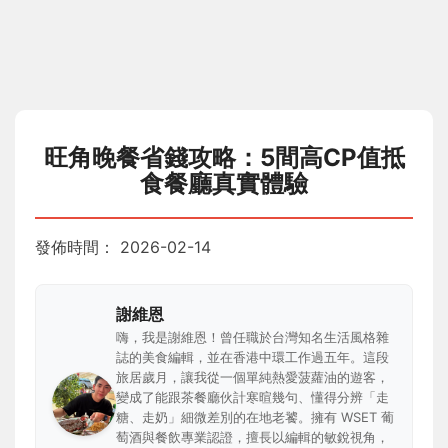
旺角晚餐省錢攻略：5間高CP值抵
食餐廳真實體驗
發佈時間：
2026-02-14
謝維恩
嗨，我是謝維恩！曾任職於台灣知名生活風格雜
誌的美食編輯，並在香港中環工作過五年。這段
旅居歲月，讓我從一個單純熱愛菠蘿油的遊客，
變成了能跟茶餐廳伙計寒暄幾句、懂得分辨「走
糖、走奶」細微差別的在地老饕。擁有 WSET 葡
萄酒與餐飲專業認證，擅長以編輯的敏銳視角，