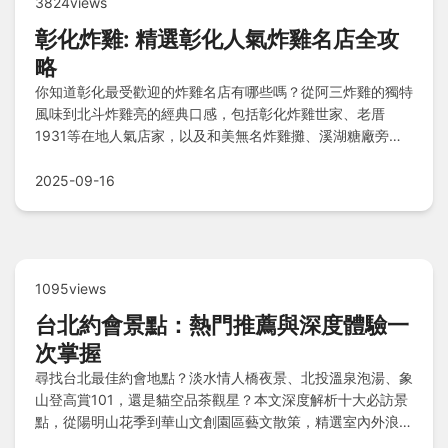
3824views
彰化炸雞: 精選彰化人氣炸雞名店全攻
略
你知道彰化最受歡迎的炸雞名店有哪些嗎？從阿三炸雞的獨特
風味到北斗炸雞亮的經典口感，包括彰化炸雞世家、老厝
1931等在地人氣店家，以及和美無名炸雞攤、溪湖糖廠旁隱
藏版攤位，這些選擇各具特色，提供多樣化美味體驗，快來親
自品嘗發掘彰化炸雞的魅力吧！
2025-09-16
1095views
台北約會景點：熱門推薦與深度體驗一
次掌握
尋找台北最佳約會地點？淡水情人橋夜景、北投溫泉泡湯、象
山登高賞101，還是貓空品茶觀星？本文深度解析十大必訪景
點，從陽明山花季到華山文創園區藝文散策，精選室內外浪漫
提案，提供交通指南與獨家玩法，讓你的約會行程充滿驚喜！