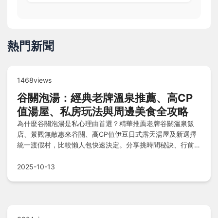
熱門新聞
1468views
谷關泡湯：經典老牌溫泉推薦、高CP
值湯屋、私房玩法與周邊美食全攻略
為什麼谷關泡湯是私心理由首選？精華推薦老牌谷關溫泉飯
店、景觀無敵惠來谷關、高CP值伊豆日式露天湯屋及新選擇
統一渡假村，比較懶人包快速決定。分享挑時間秘訣、行前準
備、泡湯禮儀與保養技巧，周邊還能玩景點、嚐在地美食、買
伴手禮，還有省錢Q&A撇步，讓你玩得內行又超值！
2025-10-13