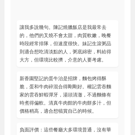
讓我多說幾句。陳記燒臘飯店是我最常去
的，他們的叉燒不會太甜，肉質軟嫩，晚餐
時段經常排隊，但速度很快。妹記生滾粥品
則適合想吃清淡點的人，粥底綿密，料給得
大方，但環境比較擠，介意的人要考慮。
新香園堅記的蛋牛治是招牌，麵包烤得酥
脆，蛋和牛肉碎混合得剛剛好。權記雲吞麵
家的雲吞鮮蝦彈牙，湯頭清澈，不過麵條有
時煮得偏軟。清真牛肉館的牛肉餅多汁，但
價格稍高，適合想犒賞自己的時候。
負面評價：這些餐廳大多環境普通，沒有華