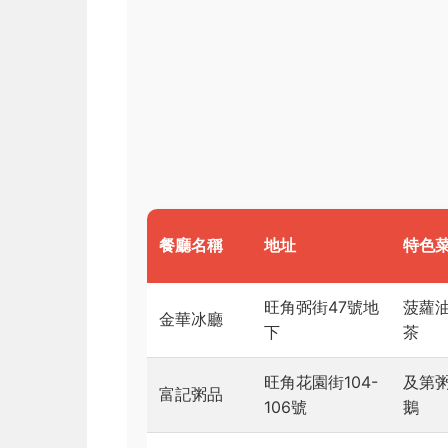
餐廳名稱
地址
特色
旺角弼街47號地
菠蘿
金華冰廳
下
茶
旺角花園街104-
及第
富記粥品
106號
鵝