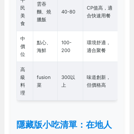
平
雲吞
民
CP值高，適
麵、燒
40-80
美
合快速用餐
臘飯
食
中
點心、
100-
環境舒適，
價
海鮮
200
適合聚餐
位
高
級
fusion
300以
味道創新，
料
菜
上
但價格高
理
隱藏版小吃清單：在地人