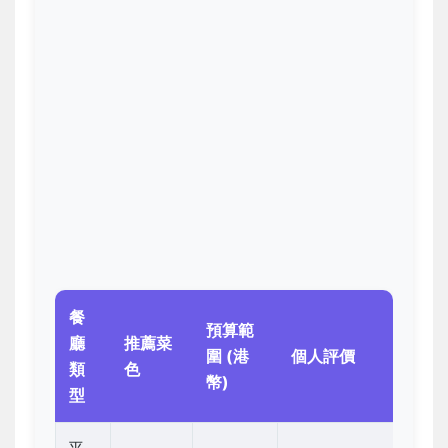
餐
預算範
廳
推薦菜
圍 (港
個人評價
類
色
幣)
型