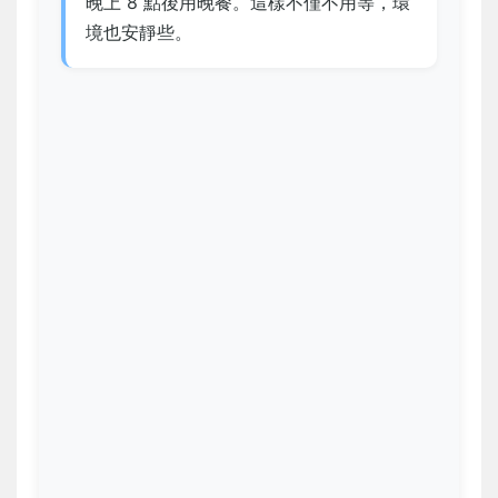
晚上 8 點後用晚餐。這樣不僅不用等，環
境也安靜些。