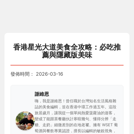
香港星光大道美食全攻略：必吃推
薦與隱藏版美味
發佈時間：
2026-03-16
謝維恩
嗨，我是謝維恩！曾任職於台灣知名生活風格雜
誌的美食編輯，並在香港中環工作過五年。這段
旅居歲月，讓我從一個單純熱愛菠蘿油的遊客，
變成了能跟茶餐廳伙計寒暄幾句、懂得分辨「走
糖、走奶」細微差別的在地老饕。擁有 WSET 葡
萄酒與餐飲專業認證，擅長以編輯的敏銳視角，