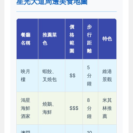
星光大道周邊美食地圖
價
步
餐廳
推薦菜
格
行
特色
名稱
色
範
距
圍
離
5
映月
蝦餃、
維港
$$
分
樓
叉燒包
景觀
鐘
鴻星
8
米其
燒鵝、
海鮮
$$$
分
林推
海鮮
酒家
鐘
薦
澳門
10