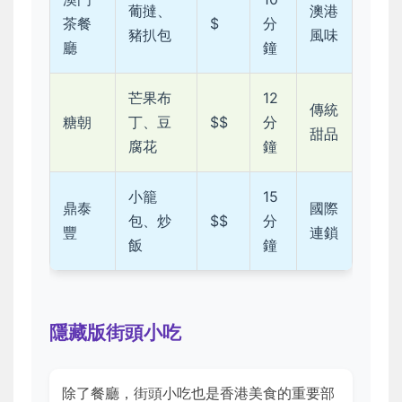
葡撻、
澳港
茶餐
$
分
豬扒包
風味
廳
鐘
芒果布
12
傳統
糖朝
丁、豆
$$
分
甜品
腐花
鐘
小籠
15
鼎泰
國際
包、炒
$$
分
豐
連鎖
飯
鐘
隱藏版街頭小吃
除了餐廳，街頭小吃也是香港美食的重要部