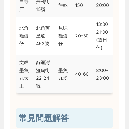
曲奇
丹利街
餅乾
150
20:00
店
15號
13:00-
北角
北角英
原味
21:00
雞蛋
皇道
雞蛋
20-30
(週日
仔
492號
仔
休)
文輝
銅鑼灣
墨魚
渣甸街
墨魚
8:00-
40-60
丸大
22-24
丸粉
23:00
王
號
常見問題解答