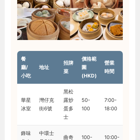
餐
價格範
招牌
營業
廳/
地址
圍
菜
時間
小吃
(HKD)
黑松
華星
灣仔克
露炒
50-
7:00-
冰室
街6號
蛋多
100
18:00
士
鋒味
中環士
曲奇
100-
10:00-