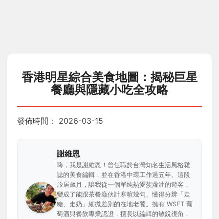
香港明星綜合美食地圖：揭秘巨星
餐廳與隱藏小吃全攻略
發佈時間：
2026-03-15
謝維恩
嗨，我是謝維恩！曾任職於台灣知名生活風格雜
誌的美食編輯，並在香港中環工作過五年。這段
旅居歲月，讓我從一個單純熱愛菠蘿油的遊客，
變成了能跟茶餐廳伙計寒暄幾句、懂得分辨「走
糖、走奶」細微差別的在地老饕。擁有 WSET 葡
萄酒與餐飲專業認證，擅長以編輯的敏銳視角，