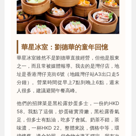
華星冰室：劉德華的童年回憶
華星冰室雖然不是劉德華直接經營，但他是股東
之一，而且常被媒體報導。我去的是灣仔店，地
址是香港灣仔克街6號（地鐵灣仔站A3出口走5
分鐘）。營業時間從早上7點到晚上6點，週末
人很多，建議避開午餐高峰。
他們的招牌菜是黑松露炒蛋多士，一份約HKD
58。我點了這個，炒蛋確實滑嫩，黑松露香氣
足，但多士有點油，吃多了會膩。奶茶不錯，茶
味濃，一杯HKD 22。整體來說，價格中等，環
境懷舊，適合拍照，但食物水準不穩定，我有次