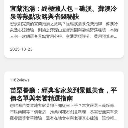
宜蘭泡湯：終極懶人包－礁溪、蘇澳冷
泉等熱點攻略與省錢秘訣
想規劃完美的宜蘭泡湯之旅嗎？從礁溪溫泉免費泡腳、蘇澳冷
泉透心涼體驗，到鳩之澤深山煮蛋樂園與碧候野溪秘境，本懶
人包一次網羅各景點實用心得、交通選擇評分、費用預算表，
還有新手必備物品清單與專家Q&A解答，讓你輕鬆享受溫泉
樂趣！
2025-10-23
1162views
苗栗餐廳：經典客家菜到景觀美食，平
價名單與老饕精選指南
想吃遍苗栗道地客家菜卻不知從何下手？本文嚴選三義粄條、
市區肉圓等平價老店，推薦桐花村創意料理、慕雲想無菜單景
觀餐廳等奢華體驗，還有在地食材與老饕真心建議，讓你輕鬆
規劃美味旅程！