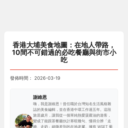
香港大埔美食地圖：在地人帶路，
10間不可錯過的必吃餐廳與街市小
吃
發佈時間：
2026-03-19
謝維恩
嗨，我是謝維恩！曾任職於台灣知名生活風格雜
誌的美食編輯，並在香港中環工作過五年。這段
旅居歲月，讓我從一個單純熱愛菠蘿油的遊客，
變成了能跟茶餐廳伙計寒暄幾句、懂得分辨「走
糖、走奶」細微差別的在地老饕。擁有 WSET 葡