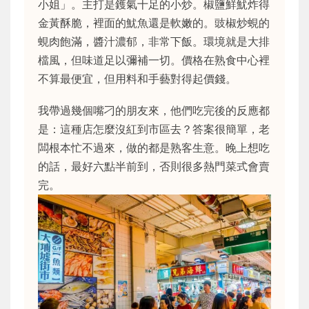
小姐」。主打是鑊氣十足的小炒。椒鹽鮮魷炸得
金黃酥脆，裡面的魷魚還是軟嫩的。豉椒炒蜆的
蜆肉飽滿，醬汁濃郁，非常下飯。環境就是大排
檔風，但味道足以彌補一切。價格在熟食中心裡
不算最便宜，但用料和手藝對得起價錢。
我帶過幾個嘴刁的朋友來，他們吃完後的反應都
是：這種店怎麼沒紅到市區去？答案很簡單，老
闆根本忙不過來，做的都是熟客生意。晚上想吃
的話，最好六點半前到，否則很多熱門菜式會賣
完。