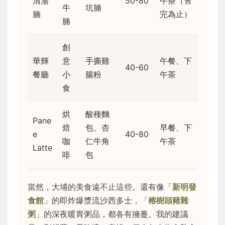
清湯
50-80
午茶（售
牛
坑腩
腩
完為止）
腩
創
華輝
意
手撕雞
午餐、下
40-60
餐廳
小
腸粉
午茶
食
烘
酸種麵
Pane
焙
包、杏
早餐、下
e
40-80
咖
仁牛角
午茶
Latte
啡
包
當然，大埔的美食遠不止這些。還有像「
新明發
食館
」的即炸爆漿流沙西多士，「
榕樹頭豬雜
粥
」的深夜暖胃粥品，都各有擁躉。我的建議