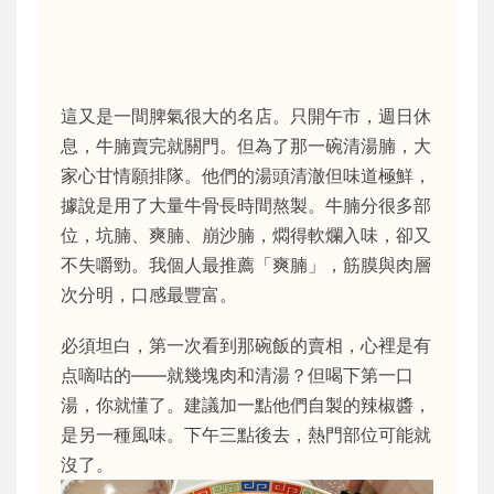
這又是一間脾氣很大的名店。只開午市，週日休
息，牛腩賣完就關門。但為了那一碗清湯腩，大
家心甘情願排隊。他們的湯頭清澈但味道極鮮，
據說是用了大量牛骨長時間熬製。牛腩分很多部
位，坑腩、爽腩、崩沙腩，燜得軟爛入味，卻又
不失嚼勁。我個人最推薦「爽腩」，筋膜與肉層
次分明，口感最豐富。
必須坦白，第一次看到那碗飯的賣相，心裡是有
点嘀咕的——就幾塊肉和清湯？但喝下第一口
湯，你就懂了。建議加一點他們自製的辣椒醬，
是另一種風味。下午三點後去，熱門部位可能就
沒了。