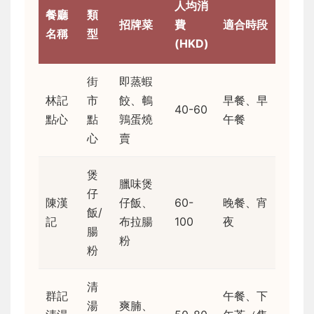
人均消
餐廳
類
招牌菜
費
適合時段
名稱
型
(HKD)
街
即蒸蝦
林記
市
餃、鵪
早餐、早
40-60
點心
點
鶉蛋燒
午餐
心
賣
煲
臘味煲
仔
陳漢
仔飯、
60-
晚餐、宵
飯/
記
布拉腸
100
夜
腸
粉
粉
清
群記
午餐、下
湯
爽腩、