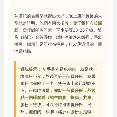
陳漢記的名氣早就衝出大埔，晚上店外長長的人
龍就是證明。他們有兩大招牌：
煲仔飯
和
布拉腸
粉
。煲仔飯即叫即煮，至少要等20-25分鐘。飯
焦（鍋巴）金黃香脆，臘味油滲進米飯裡，香氣
撲鼻。腸粉則是即拉布拉腸，粉皮薄透滑溜，醬
油是精髓。
避坑提示：
新手最容易犯的錯，就是點一
堆腸粉小食，然後再等一個煲仔飯。結果
腸粉吃完飽了一半，煲仔飯上來已經吃不
下。正確吃法是，
先點一個煲仔飯，然後
點一兩碟腸粉（如牛肉腸、蝦腸）共享
。
腸粉上得快，可以邊吃邊等煲仔飯。另
外，他們的「豬膶（豬肝）腸粉」是特