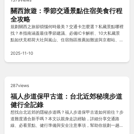
關西旅遊：季節交通景點住宿美食行程
全攻略
規劃關西之旅卻煩惱何時最美？交通卡怎麼選？私藏景點哪裡
找？本指南涵蓋最佳季節建議、必備IC卡解析、10大私藏景
點如伏見稻荷大社與嵐山、住宿熱區推薦如難波與京都站、在
地美食清單超越大阪燒、伴手禮精選、5天4夜經典行程、費
用預估、注意事項貼士及Q&A，助您一次搞定完美旅程！
2025-11-10
287views
福人步道保甲古道：台北近郊秘境步道
健行全記錄
想找台北近郊的隱秘步道嗎？福人步道保甲古道如何前往？步
道難度適合新手嗎？本文以親身走訪經驗，詳細分享交通路
線、必看景點、健行準備與安全注意事項，幫助你規劃一趟完
美的山林之旅。