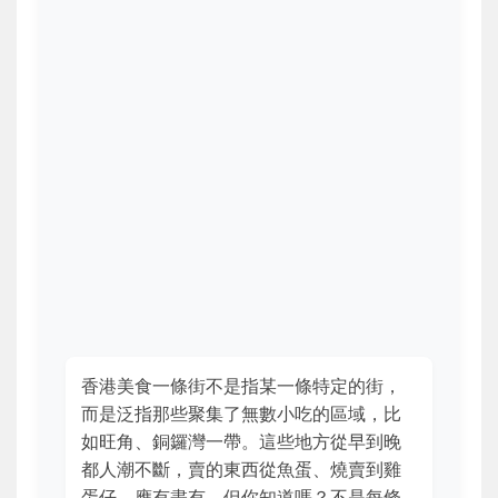
香港美食一條街不是指某一條特定的街，
而是泛指那些聚集了無數小吃的區域，比
如旺角、銅鑼灣一帶。這些地方從早到晚
都人潮不斷，賣的東西從魚蛋、燒賣到雞
蛋仔，應有盡有。但你知道嗎？不是每條