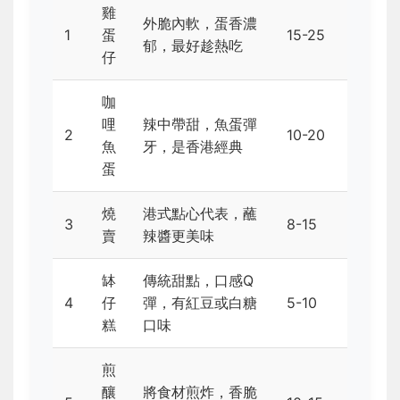
雞
外脆內軟，蛋香濃
1
蛋
15-25
郁，最好趁熱吃
仔
咖
哩
辣中帶甜，魚蛋彈
2
10-20
魚
牙，是香港經典
蛋
燒
港式點心代表，蘸
3
8-15
賣
辣醬更美味
缽
傳統甜點，口感Q
4
仔
彈，有紅豆或白糖
5-10
糕
口味
煎
釀
將食材煎炸，香脆