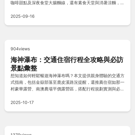
咖啡甜點及深夜食堂大腸麵線，還有素食天堂與消暑涼麵，搭
配探索小撇步和Q&A解惑最佳時間點、覓食區域與現金支
付，讓你輕鬆暢遊士林美食天堂！
2025-09-16
904views
海神瀑布：交通住宿行程全攻略與必訪
景點彙整
想知道如何輕鬆暢遊海神瀑布嗎？本文提供親身體驗的交通方
式指南，包括金嶽部落至鹿皮溪路況提醒，還推薦住宿如那一
村豪華露營、南澳農場平價露營區，搭配行程規劃實測與必玩
打卡點，並附上裝備清單和環保注意事項，讓你規劃完美探險
之旅。
2025-10-17
1379views