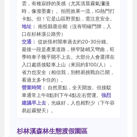
雲，有種寂靜的美感（尤其清晨霧氣瀰漫
時，像潑墨畫）。拍照效果一流，IG熱門打
卡點。但！它是山區野景點，需注意安全。
地址：
南投縣鹿谷鄉（沒有明確門牌，入
口在杉林溪公路旁）
交通：
從妖怪村開車過去約20-30分鐘。
最後一段是產業道路，狹窄陡峭又彎曲，旺
季時車子幾乎開不上去。大部分人會選擇在
入口處搭接駁車上山（來回約$100/人），
省力也安全（相信我，別輕易挑戰自己開，
看過太多卡住的）。
營業時間：
自然景點，全天開放。但接駁
車通常上午8點到下午4點左右營運。
強烈
建議早上去
，光線好，人也相對少（下午容
易起霧變天）。
杉林溪森林生態渡假園區