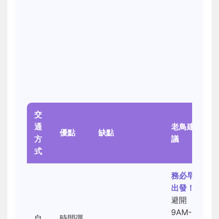
交
通
老鳥建
優點
缺點
方
議
式
務必早
出發！
避開
9AM-
自
時間彈