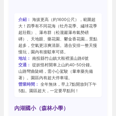
介紹：
海拔更高（約1600公尺），範圍超
大！四季有不同花海（牡丹花季、繡球花季
超壯觀）、瀑布群（松瀧巖瀑布氣勢磅
礡）、天地眼、藥花園、鬱金香花園... 景點
超多，空氣更涼爽清新。適合安排一整天慢
慢玩，園內有接駁車可搭。
地址：
南投縣竹山鎮大鞍裡溪山路6號
交通：
從妖怪村開車上山約40-50分鐘。
山路彎曲陡峭，需小心駕駛（暈車藥先備
著）。園區內有超大停車場。
營業時間：
全年無休，早上7點開放到下午
5點。園區超大，一定要早點到！
內湖國小（森林小學）