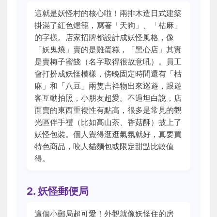
這就是妖怪村的核心啦！兩排木造日式建築
掛滿了紅色燈籠，寫著「天狗」、「枯麻」
的字樣。店家招牌都設計成妖怪風格，像
「妖鬼燒」賣的是雞蛋糕，「黑心店」其實
是賣梅子蜜餞（名字取得很故意吼）。員工
會打扮成妖怪模樣，傍晚固定時間還有「枯
麻」和「八豆」兩隻吉祥物出來巡遊，跟遊
客互動拍照，小朋友超愛。不過坦白說，店
面賣的東西重複性有點高，很多是常見的觀
光區伴手禮（比如高山茶、香菇酥）披上了
妖怪包裝。個人覺得逛逛氣氛就好，真要買
特色商品，咬人貓麵包或限定甜點比較值
得。
2. 妖怪郵便局
這個小郵局超可愛！外觀就像妖怪住的房