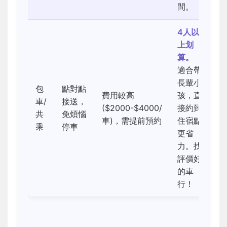
間。
4人以
上划
算。
適合帶
長輩小
包
點對點
費用較高
孩，直
車/
接送，
($2000-$4000/
接約到
共
免煩惱
車)，需提前預約
住宿點
乘
停車
更省
力。找
評價好
的車
行！