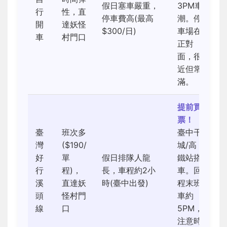
假日塞車嚴重，
3PM車
行
性，直
停車費高(最高
潮。停
開
達妖怪
$300/日)
車場在
車
村門口
正對
面，很
近但常
滿。
提前買
票！
臺
班次多
臺中干
灣
($190/
城/高
好
單
假日排隊人龍
鐵站搭
行
程)，
長，車程約2小
車。回
溪
直達妖
時(臺中出發)
程末班
頭
怪村門
車約
線
口
5PM，
注意時