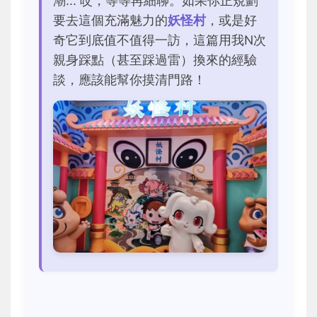
潮... 哎，等等再細聊。如果你正規劃
要去這個充滿魅力的
妖怪村
，或是好
奇它到底值不值得一訪，這篇用我N次
親身踩點（甚至踩過雷）換來的經驗
談，應該能幫你摸清門路！