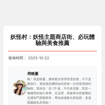
妖怪村：妖怪主題商店街、必玩體
驗與美食推薦
發佈時間：
2025-10-22
周曉蔓
嗨！我是曉蔓。擁有觀光管理背景的我，不只是
愛旅行，更熱衷於鑽研如何把每一分預算發揮到
極致。我深信「高 CP 值」不代表克難，而是一
種聰明的旅行美學。在這裡，我會幫你把複雜的
交通與門票變簡單，帶你繞過觀光客陷阱，直達
隱藏版私房景點！