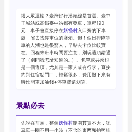
搭大眾運輸？臺灣好行溪頭線是首選。臺中
干城站或高鐵臺中站都有發車，單程190
元，車子會直接停在
妖怪村
入口旁的下車
處，省去找停車位的麻煩。但！假日排隊等
車的人潮也是很驚人，早點去卡位比較實
在。回程末班車時間要注意，別玩過頭錯過
了（別問我怎麼知道的...）。包車或共乘也
是一個選項，尤其是一家人或有行李，直接
約到住宿點門口，輕鬆很多，費用攤下來有
時比開車加油錢+停車費還划算。
景點必去
先說在前頭，整個
妖怪村
範圍其實不大，認
真逛一圈不用一小時（不含吃東西和拍照排