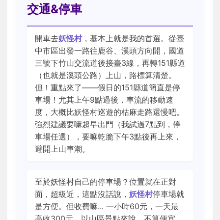
交通&停車
開車去
妖怪村
，基本上就是我的首選。從臺
中市區出發一路往鹿谷、溪頭方向開，國道
三號下竹山交流道後接臺3線，再轉151縣道
（也就是溪頭公路）上山，路標算清楚。
但！重點來了——假日的151縣道簡直是停
車場！尤其上午9點過後，車流的移動速
度，大概比妖怪村巡遊的枯麻走路還慢吧。
強烈建議要嘛超早出門（我試過7點到，停
車場任選），要嘛乾脆下午3點後再上來，
避開上山車潮。
至於妖怪村自己的停車場？位置就在正對
面，超級近，這點沒話說，
妖怪村
停車場就
是方便。但收費嘛... 一小時60元，一天最
高收300元，以山區景點來說，不算便宜