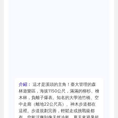
介紹：
這才是溪頭的主角！臺大管理的森
林遊樂區，海拔1150公尺，滿滿的柳杉、檜
木林，負離子爆表。知名的大學池竹橋、空
中走廊（離地22公尺高）、神木步道都在
這裡。步道規劃完善，輕鬆走或挑戰級都
有。空氣涼爽到像天然冷氣，夏天來避暑超