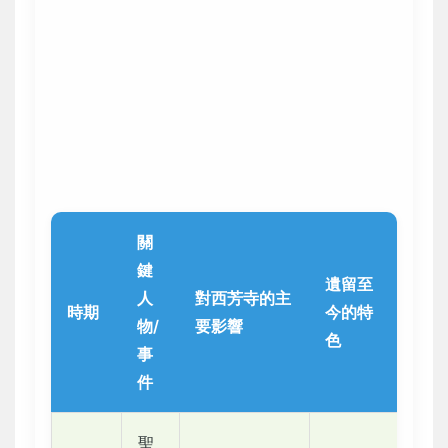
關
鍵
遺留至
人
對西芳寺的主
時期
今的特
物/
要影響
色
事
件
聖