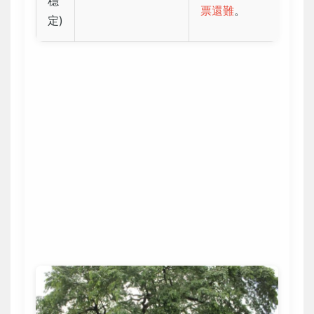
穩
票還難
。
定)