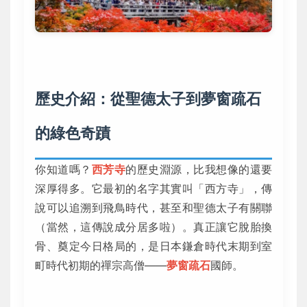
歷史介紹：從聖德太子到夢窗疏石
的綠色奇蹟
你知道嗎？
西芳寺
的歷史淵源，比我想像的還要
深厚得多。它最初的名字其實叫「西方寺」，傳
說可以追溯到飛鳥時代，甚至和聖德太子有關聯
（當然，這傳說成分居多啦）。真正讓它脫胎換
骨、奠定今日格局的，是日本鎌倉時代末期到室
町時代初期的禪宗高僧——
夢窗疏石
國師。