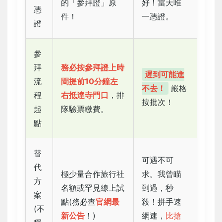
的「參拜證」原
好！當天唯
憑
件！
一憑證。
證
參
拜
務必按參拜證上時
遲到可能進
流
間提前10分鐘左
不去！
嚴格
程
右抵達寺門口
，排
按批次！
起
隊驗票繳費。
點
替
可遇不可
代
極少量合作旅行社
求。我曾瞄
方
名額或罕見線上試
到過，秒
案
點(務必查
官網最
殺！拼手速
(不
新公告
！)
網速，
比搶