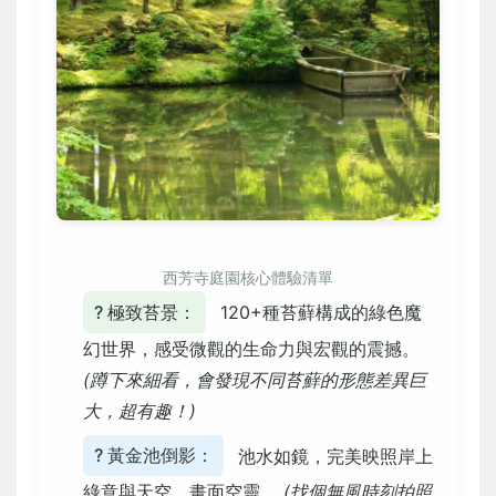
西芳寺庭園核心體驗清單
? 極致苔景：
120+種苔蘚構成的綠色魔
幻世界，感受微觀的生命力與宏觀的震撼。
(蹲下來細看，會發現不同苔蘚的形態差異巨
大，超有趣！)
? 黃金池倒影：
池水如鏡，完美映照岸上
綠意與天空，畫面空靈。
(找個無風時刻拍照