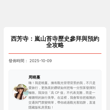
西芳寺：嵐山苔寺歷史參拜與預約
全攻略
發佈時間：
2025-10-09
周曉蔓
嗨！我是曉蔓。擁有觀光管理背景的我，不只是
愛旅行，更熱衷於鑽研如何把每一分預算發揮到
極致。我深信「高 CP 值」不代表克難，而是一
種聰明的旅行美學。在這裡，我會幫你把複雜的
交通與門票變簡單，帶你繞過觀光客陷阱，直達
隱藏版私房景點！