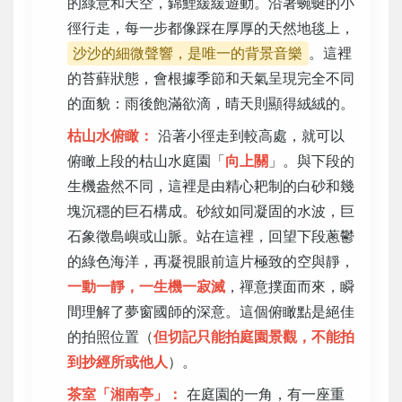
的綠意和天空，錦鯉緩緩遊動。沿著蜿蜒的小
徑行走，每一步都像踩在厚厚的天然地毯上，
沙沙的細微聲響，是唯一的背景音樂
。這裡
的苔蘚狀態，會根據季節和天氣呈現完全不同
的面貌：雨後飽滿欲滴，晴天則顯得絨絨的。
枯山水俯瞰：
沿著小徑走到較高處，就可以
俯瞰上段的枯山水庭園「
向上關
」。與下段的
生機盎然不同，這裡是由精心耙制的白砂和幾
塊沉穩的巨石構成。砂紋如同凝固的水波，巨
石象徵島嶼或山脈。站在這裡，回望下段蔥鬱
的綠色海洋，再凝視眼前這片極致的空與靜，
一動一靜，一生機一寂滅
，禪意撲面而來，瞬
間理解了夢窗國師的深意。這個俯瞰點是絕佳
的拍照位置（
但切記只能拍庭園景觀，不能拍
到抄經所或他人
）。
茶室「湘南亭」：
在庭園的一角，有一座重