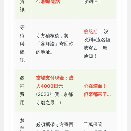
資
4.
聯絡電話
收到信！
訊
等
煎熬期！
沒
待
寺方稽核後，將
收到=沒名額
與
「參拜證」寄回你
或寄丟，無
確
的地址。
通知！
認
參
當場支付現金：
成
拜
人4000日元
心在滴血！
費
(2023年價，京都
但來都來了…
用
寺廟之最！)
參
必須攜帶寺方寄回
千萬保管
拜