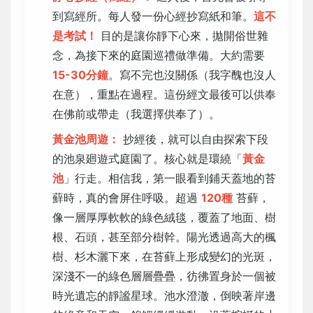
到寫經所。每人發一份心經抄寫紙和筆。
這不
是考試！
目的是讓你靜下心來，拋開俗世雜
念，為接下來的庭園巡禮做準備。大約需要
15-30分鐘
。寫不完也沒關係（我字醜也沒人
在意），重點在過程。這份經文最後可以供奉
在佛前或帶走（我選擇供奉了）。
黃金池周遊：
抄經後，就可以自由探索下段
的池泉廻遊式庭園了。核心就是環繞「
黃金
池
」行走。相信我，第一眼看到鋪天蓋地的苔
蘚時，真的會屏住呼吸。超過
120種
苔蘚，
像一層厚厚軟軟的綠色絨毯，覆蓋了地面、樹
根、石頭，甚至部分樹幹。陽光透過高大的楓
樹、杉木灑下來，在苔蘚上形成變幻的光斑，
深淺不一的綠色層層疊疊，彷彿置身於一個被
時光遺忘的靜謐星球。池水澄澈，倒映著岸邊