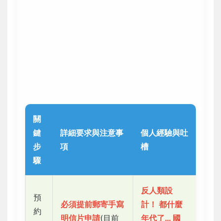
關
鍵
詳細要求與注意事
個人經驗與吐
步
項
槽
驟
反人類設
預
必須提前郵寄手寫
計！
都什麼
約
明信片申請
(目前
年代了… 國