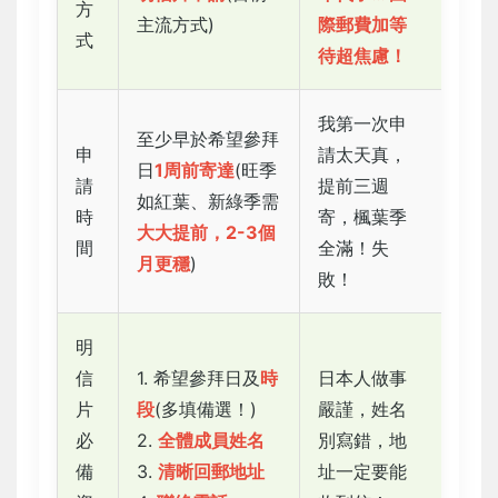
方
主流方式)
際郵費加等
式
待超焦慮！
我第一次申
至少早於希望參拜
申
請太天真，
日
1周前寄達
(旺季
請
提前三週
如紅葉、新綠季需
時
寄，楓葉季
大大提前，2-3個
間
全滿！失
月更穩
)
敗！
明
信
1. 希望參拜日及
時
日本人做事
片
段
(多填備選！)
嚴謹，姓名
必
2.
全體成員姓名
別寫錯，地
備
3.
清晰回郵地址
址一定要能