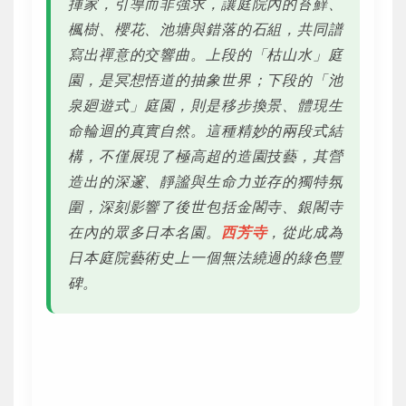
揮家，引導而非強求，讓庭院內的苔蘚、
楓樹、櫻花、池塘與錯落的石組，共同譜
寫出禪意的交響曲。上段的「枯山水」庭
園，是冥想悟道的抽象世界；下段的「池
泉廻遊式」庭園，則是移步換景、體現生
命輪迴的真實自然。這種精妙的兩段式結
構，不僅展現了極高超的造園技藝，其營
造出的深邃、靜謐與生命力並存的獨特氛
圍，深刻影響了後世包括金閣寺、銀閣寺
在內的眾多日本名園。
西芳寺
，從此成為
日本庭院藝術史上一個無法繞過的綠色豐
碑。