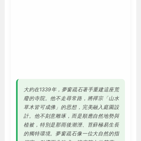
大約在1339年，夢窗疏石著手重建這座荒
廢的寺院。他不走尋常路，將禪宗「山水
草木皆可成佛」的思想，完美融入庭園設
計。他不刻意雕琢，而是順應自然地勢與
植被，特別是那雨後潮溼、苔蘚極易生長
的獨特環境。夢窗疏石像一位大自然的指