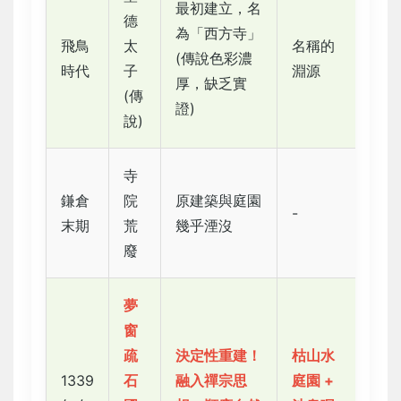
最初建立，名
德
為「西方寺」
飛鳥
太
名稱的
(傳說色彩濃
時代
子
淵源
厚，缺乏實
(傳
證)
說)
寺
鎌倉
院
原建築與庭園
-
末期
荒
幾乎湮沒
廢
夢
窗
疏
決定性重建！
枯山水
1339
石
融入禪宗思
庭園 +