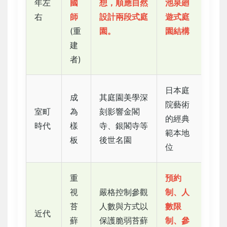
年左
國
想，順應自然
池泉廻
右
師
設計兩段式庭
遊式庭
(重
園。
園結構
建
者)
日本庭
成
其庭園美學深
院藝術
室町
為
刻影響金閣
的經典
時代
樣
寺、銀閣寺等
範本地
板
後世名園
位
重
預約
視
嚴格控制參觀
制、人
苔
人數與方式以
數限
近代
蘚
保護脆弱苔蘚
制、參