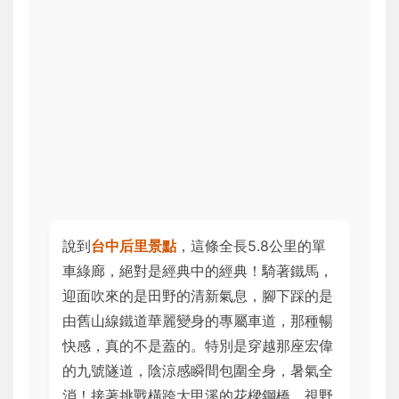
說到
台中后里景點
，這條全長5.8公里的單
車綠廊，絕對是經典中的經典！騎著鐵馬，
迎面吹來的是田野的清新氣息，腳下踩的是
由舊山線鐵道華麗變身的專屬車道，那種暢
快感，真的不是蓋的。特別是穿越那座宏偉
的九號隧道，陰涼感瞬間包圍全身，暑氣全
消！接著挑戰橫跨大甲溪的花樑鋼橋，視野