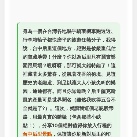
身為一個在台灣各地幾乎騎著機車跑透透、
行李箱輪子都快磨平的旅遊狂熱分子，我得
說，台中后里這個地方，絕對是被嚴重低估
的寶藏地帶！什麼？你以為后里只有麗寶樂
園跟馬場？哎呀呀，那可就大錯特錯了！這
裡藏著太多驚喜，從飄著花香的祕境、見證
歷史的老鐵道、到足以讓大人小孩尖叫的樂
園，通通都有。而且你知道嗎？后里薩克斯
風的產量可是世界聞名（雖然我吹得五音不
全就是了?）。這次，就讓我這個老屁股帶
路，用最真實的體驗（包含那些小缺
點！），分享10個絕對值得你放入行程的
台中后里景點
，保證讓你刷新對后里的印