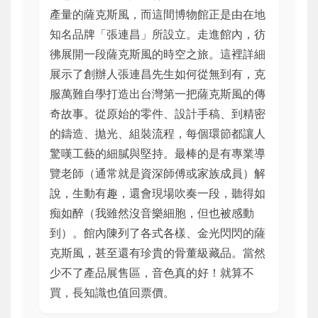
產量的薩克斯風，而這間博物館正是由在地
知名品牌「張連昌」所設立。走進館內，彷
彿展開一段薩克斯風的時空之旅。這裡詳細
展示了創辦人張連昌先生如何從無到有，克
服萬難自學打造出台灣第一把薩克斯風的傳
奇故事。從原始的零件、設計手稿、到精密
的鑄造、拋光、組裝流程，每個環節都讓人
驚嘆工藝的細膩與堅持。最棒的是有專業導
覽老師（通常就是資深師傅或家族成員）解
說，生動有趣，還會現場吹奏一段，聽得如
痴如醉（我雖然沒音樂細胞，但也被感動
到）。館內陳列了各式各樣、金光閃閃的薩
克斯風，甚至還有珍貴的骨董級藏品。當然
少不了產品展售區，音色真的好！就算不
買，長知識也值回票價。