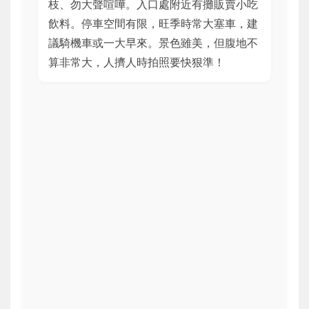
枝、勿大聲喧嘩。入口處附近有攤販賣小吃
飲料。停車空間有限，旺季時常大塞車，建
議騎機車或一大早來。景色雖美，但腹地不
算非常大，人擠人時拍照要快狠準！