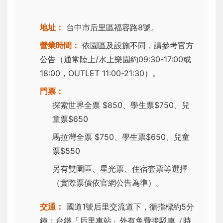
地址：
台中市后里區福容路8號。
營業時間：
依園區及設施不同，請參考官方
公告（通常陸上/水上樂園約09:30-17:00或
18:00，OUTLET 11:00-21:30）。
門票：
探索世界全票 $850、學生票$750、兒
童票$650
馬拉灣全票 $750、學生票$650、兒童
票$550
另有雙園區、星光票、住宿套票等選擇
（實際票價依官網公告為準）。
交通：
國道1號后里交流道下，循指標約5分
鐘；台鐵「后里車站」外有免費接駁車（時