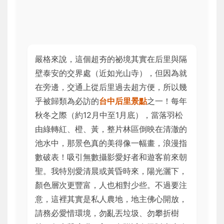
嚴格來說，這個超夯的祕境其實在后里與隔
壁泰安的交界處（近如光山寺），但因為就
在旁邊，交通上從后里過去超方便，所以幾
乎被歸類為必訪的
台中后里景點
之一！每年
秋冬之際（約12月中至1月底），當落羽松
由綠轉紅、橙、黃，整片林區倒映在清澈的
池水中，那景色真的美得像一幅畫，浪漫指
數破表！吸引無數攝影愛好者和遊客前來朝
聖。我特別愛清晨或黃昏時來，陽光灑下，
顏色層次更豐富，人也相對少些。不過要注
意，這裡其實是私人農地，地主佛心開放，
請務必愛惜環境，勿亂丟垃圾、勿攀折樹