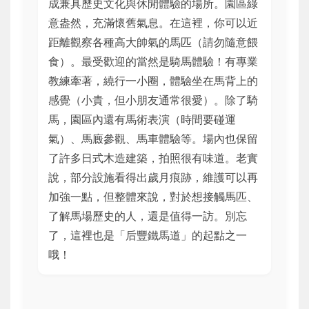
成兼具歷史文化與休閒體驗的場所。園區綠
意盎然，充滿懷舊氣息。在這裡，你可以近
距離觀察各種高大帥氣的馬匹（請勿隨意餵
食）。最受歡迎的當然是騎馬體驗！有專業
教練牽著，繞行一小圈，體驗坐在馬背上的
感覺（小貴，但小朋友通常很愛）。除了騎
馬，園區內還有馬術表演（時間要碰運
氣）、馬廄參觀、馬車體驗等。場內也保留
了許多日式木造建築，拍照很有味道。老實
說，部分設施看得出歲月痕跡，維護可以再
加強一點，但整體來說，對於想接觸馬匹、
了解馬場歷史的人，還是值得一訪。別忘
了，這裡也是「后豐鐵馬道」的起點之一
哦！