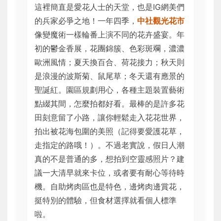
這裡簡直是愛花人士的天堂，也是IG網美們
的兵家必爭之地！一年四季，
中社觀光花市
像變魔術一樣輪番上演不同的花卉盛宴。年
初的鬱金香展，花團錦簇、色彩斑斕，濃濃
歐洲風情；夏天換百合、荷花接力；秋天則
是浪漫的波斯菊、鼠尾草；冬天還有應景的
聖誕紅。園區規劃用心，各種主題裝置藝術
點綴其間，怎麼拍都好看。最棒的是許多花
田刻意留了小路，讓你輕鬆走入花花世界，
拍出被花海包圍的美照（記得要愛護花草，
走指定的路哦！）。不過老實說，假日人潮
真的不是普通的多，想拍到空靈感照片？建
議一大清早就來卡位，或者要有耐心等待時
機。自助烤肉區也是特色，邊烤肉邊賞花，
挺特別的體驗，但食材選擇就看個人標準
啦。