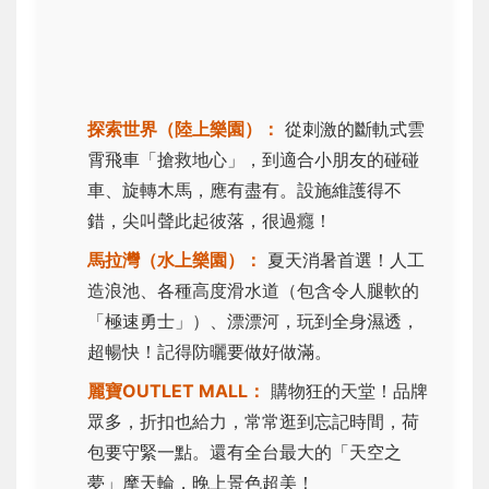
探索世界（陸上樂園）：
從刺激的斷軌式雲
霄飛車「搶救地心」，到適合小朋友的碰碰
車、旋轉木馬，應有盡有。設施維護得不
錯，尖叫聲此起彼落，很過癮！
馬拉灣（水上樂園）：
夏天消暑首選！人工
造浪池、各種高度滑水道（包含令人腿軟的
「極速勇士」）、漂漂河，玩到全身濕透，
超暢快！記得防曬要做好做滿。
麗寶OUTLET MALL：
購物狂的天堂！品牌
眾多，折扣也給力，常常逛到忘記時間，荷
包要守緊一點。還有全台最大的「天空之
夢」摩天輪，晚上景色超美！