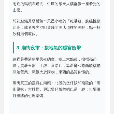
附近的碼頭看過去，中環的摩天大樓群像一座發光的
山巒。
想花點錢升級體驗？天星小輪的「維港遊」航線性價
比高，或者去尖沙咀某幾間酒店頂樓的酒吧，點一杯
飲料買個座位。
3. 廟街夜市：接地氣的感官衝擊
這裡是香港的平民夜總會。晚上六點後，攤檔亮起
燈，賣著玉器、手錶、舊唱片，算命攤和粵曲歌檔也
開始營業。氣氛大於購物，東西的品質你懂的。
廟街真正的靈魂在兩頭：北段的煲仔飯和南段的「廟
街風味」大排檔。興記煲仔飯的鍋巴是一絕，但要做
好排隊的心理準備。