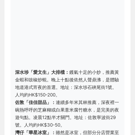
深水埗「愛文生」大排檔：
鑊氣十足的小炒，推薦黃
金蝦和豉椒炒蜆。晚上十點後依然人聲鼎沸，是體驗
地道港式宵夜的首選。地址：深水埗石硤尾街1號。
人均約HK$150-200。
佐敦「佳佳甜品」：
連續多年米其林推薦，深夜裡一
碗熱呼呼的芝麻糊或白果薏米腐竹糖水，是完美的夜
遊句點。凌晨12點半才關門。地址：佐敦寧波街29
號。人均約HK$30-50。
灣仔「華星冰室」：
雖然是冰室，但部分分店營業至