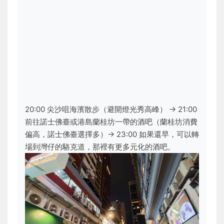
20:00 尖沙咀海濱散步（避開燈光秀高峰） → 21:00
前往諾士佛臺或港島蘭桂坊一帶的酒吧（蘭桂坊消費
偏高，諾士佛臺選擇多）→ 23:00 如果還早，可以轉
場到灣仔的駱克道，那裡有更多元化的酒吧。