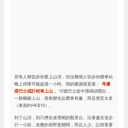
所有人都告訴你要上山頂，但沒幾個人告訴你纜車站
晚上排隊可能超過一小時。我的建議很直接：
考慮
搭巴士或計程車上山
。15號巴士從中環碼頭開出，
一路蜿蜒上山，視角變化比纜車有趣，而且便宜太多
（車資約HK$10）。
到了山頂，別只擠在凌霄閣的觀景台。沿著盧吉道步
行一小段，免費的視野更開闊，而且人少。記得查看