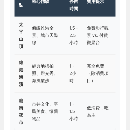
核心體驗
停留
費用提示
點
時間
太
俯瞰維港全
1.5 -
免費步行觀
平
景、城市天際
2.5
景 vs. 付費
山
線
小時
觀景台
頂
維
經典地標拍
1 -
完全免費
港
照、燈光秀、
2小
（除消費項
海
海風散步
時
目）
濱
廟
市井文化、平
1 -
街
低消費，吃
民美食、懷舊
1.5
夜
為主
物品
小時
市