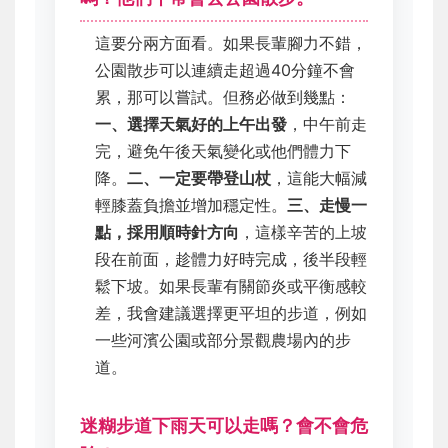
這要分兩方面看。如果長輩腳力不錯，
公園散步可以連續走超過40分鐘不會
累，那可以嘗試。但務必做到幾點：
一、選擇天氣好的上午出發
，中午前走
完，避免午後天氣變化或他們體力下
降。
二、一定要帶登山杖
，這能大幅減
輕膝蓋負擔並增加穩定性。
三、走慢一
點，採用順時針方向
，這樣辛苦的上坡
段在前面，趁體力好時完成，後半段輕
鬆下坡。如果長輩有關節炎或平衡感較
差，我會建議選擇更平坦的步道，例如
一些河濱公園或部分景觀農場內的步
道。
迷糊步道下雨天可以走嗎？會不會危