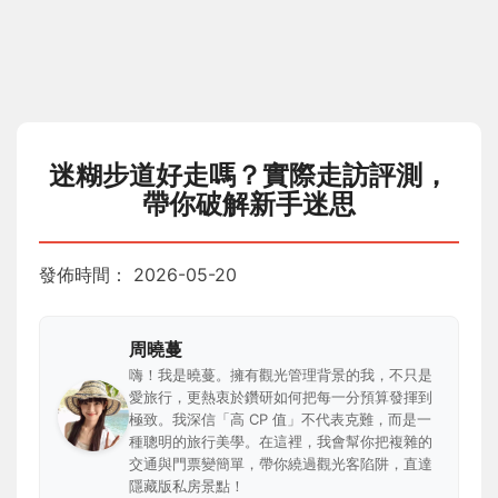
迷糊步道好走嗎？實際走訪評測，
帶你破解新手迷思
發佈時間：
2026-05-20
周曉蔓
嗨！我是曉蔓。擁有觀光管理背景的我，不只是
愛旅行，更熱衷於鑽研如何把每一分預算發揮到
極致。我深信「高 CP 值」不代表克難，而是一
種聰明的旅行美學。在這裡，我會幫你把複雜的
交通與門票變簡單，帶你繞過觀光客陷阱，直達
隱藏版私房景點！