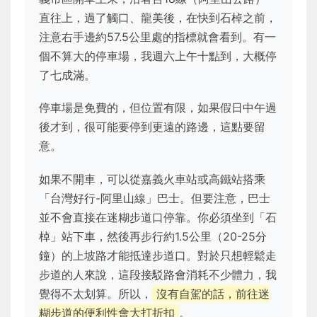
直往上，過了觸口、龍美後，在快到石棹之前，
注意右手邊約57.5公里處的指標就會看到。有一
個不算大的停車場，我週六上午十點到，大概停
了七成滿。
停車場是免費的，但位置有限，如果假日中午過
後才到，很可能要停到更遠的路邊，這點要留
意。
如果不開車，可以從嘉義火車站或高鐵站搭乘
「台灣好行-阿里山線」巴士。但要注意，巴士
並不會直接在迷糊步道口停靠。你必須坐到「石
棹」站下車，然後再步行約1.5公里（20-25分
鐘）的上坡路才能抵達步道口。對於只想輕鬆走
步道的人來說，這段接駁路會消耗不少體力，我
覺得不太划算。所以，
沒有自駕的話，前往迷
糊步道的便利性會大打折扣
。