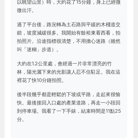
以眺望山景）時，大約花了15分鐘，身上已經微
微出汗。
過了平台後，路況轉為土石路與平緩的木棧道交
錯，坡度減緩很多。我開始有餘裕東看西看，拍
拍照片。沿途指標很清楚，不用擔心迷路（雖然
叫「迷糊」步道）。
大約在1.2公里處，會經過一片非常漂亮的竹
林，陽光灑下來的光影讓人忍不住駐足。我在這
裡花了快10分鐘拍照。
後半段幾乎都是輕鬆的下坡或平路，走起來很愉
快。最後接回入口處的產業道路，再走一小段回
到停車場。我看了一下手錶，結束時間是11點25
分。