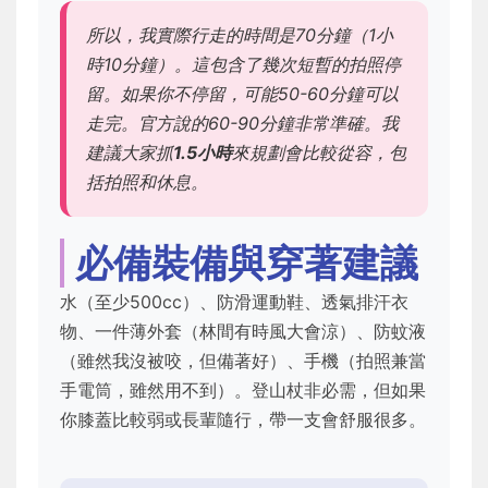
所以，我實際行走的時間是70分鐘（1小
時10分鐘）。這包含了幾次短暫的拍照停
留。如果你不停留，可能50-60分鐘可以
走完。官方說的60-90分鐘非常準確。我
建議大家抓
1.5小時
來規劃會比較從容，包
括拍照和休息。
必備裝備與穿著建議
水（至少500cc）、防滑運動鞋、透氣排汗衣
物、一件薄外套（林間有時風大會涼）、防蚊液
（雖然我沒被咬，但備著好）、手機（拍照兼當
手電筒，雖然用不到）。登山杖非必需，但如果
你膝蓋比較弱或長輩隨行，帶一支會舒服很多。