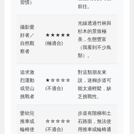
習慣）
前往。
光線透過竹林與
攝影愛
杉木的景致極
好者／
★★★★★
美，生態豐富
自然觀
(極適合)
（我看到不少鳥
察者
類）。
追求激
對這類朋友來
烈運動
★☆☆☆☆
說，迷糊步道可
或登山
(不適合)
能太過輕鬆，缺
挑戰者
乏挑戰性。
嬰幼兒
步道有階梯和土
推車或
☆☆☆☆☆
石路面，無法使
輪椅使
(不適合)
用推車或輪椅通