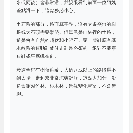
水或雨後）會非常滑，我親眼看到前面一位阿姨
差點滑一下，這點務必小心。
土石路的部分，路面算平整，沒有太多突出的樹
根或大石頭需要攀爬。但畢竟是山林裡的土路，
還是會有自然的起伏和小碎石。穿一雙鞋底有基
本紋路的運動鞋或健走鞋是必須的，絕對不要穿
皮鞋或平底帆布鞋。
步道全程有樹蔭遮蔽，大約八成以上的路段曬不
到太陽，走起來非常涼爽舒服，這點大加分。沿
途會穿越竹林、杉木林，景觀變化豐富，不會無
聊。