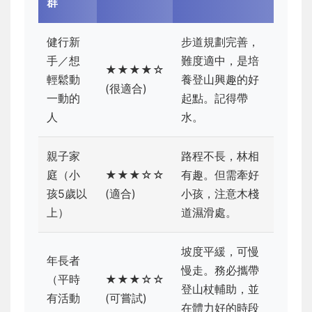
群
健行新
步道規劃完善，
手／想
難度適中，是培
★★★★☆
輕鬆動
養登山興趣的好
(很適合)
一動的
起點。記得帶
人
水。
親子家
路程不長，林相
庭（小
★★★☆☆
有趣。但需牽好
孩5歲以
(適合)
小孩，注意木棧
上）
道濕滑處。
坡度平緩，可慢
年長者
慢走。務必攜帶
（平時
★★★☆☆
登山杖輔助，並
有活動
(可嘗試)
在體力好的時段