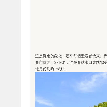
這是鎌倉的象徵，幾乎每個遊客都會來。門
倉市雪之下2-1-31，從鎌倉站東口走路1
他月份到晚上8點。