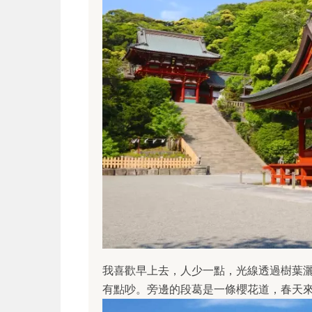
我喜歡早上去，人少一點，光線透過樹葉
有點吵。旁邊的段葛是一條櫻花道，春天