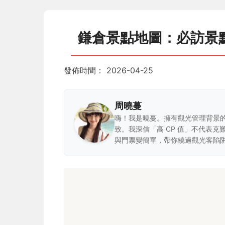
鎌倉景點地圖：必訪景
發佈時間：
2026-04-25
周曉蔓
嗨！我是曉蔓。擁有觀光管理背景
致。我深信「高 CP 值」不代表
與門票變簡單，帶你繞過觀光客陷