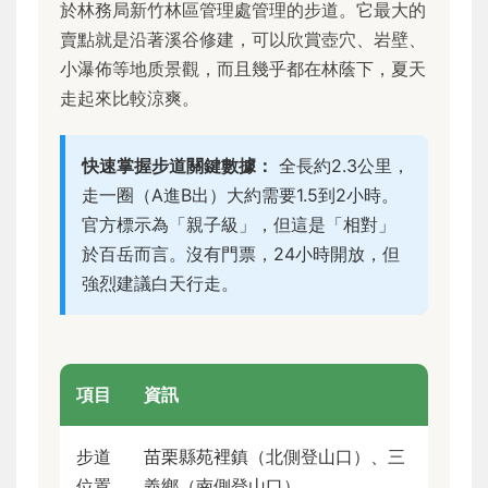
於林務局新竹林區管理處管理的步道。它最大的
賣點就是沿著溪谷修建，可以欣賞壺穴、岩壁、
小瀑佈等地质景觀，而且幾乎都在林蔭下，夏天
走起來比較涼爽。
快速掌握步道關鍵數據：
全長約2.3公里，
走一圈（A進B出）大約需要1.5到2小時。
官方標示為「親子級」，但這是「相對」
於百岳而言。沒有門票，24小時開放，但
強烈建議白天行走。
項目
資訊
步道
苗栗縣苑裡鎮（北側登山口）、三
位置
義鄉（南側登山口）