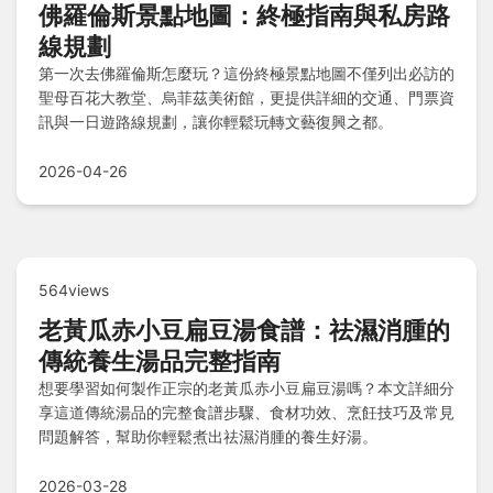
佛羅倫斯景點地圖：終極指南與私房路
線規劃
第一次去佛羅倫斯怎麼玩？這份終極景點地圖不僅列出必訪的
聖母百花大教堂、烏菲茲美術館，更提供詳細的交通、門票資
訊與一日遊路線規劃，讓你輕鬆玩轉文藝復興之都。
2026-04-26
564views
老黃瓜赤小豆扁豆湯食譜：祛濕消腫的
傳統養生湯品完整指南
想要學習如何製作正宗的老黃瓜赤小豆扁豆湯嗎？本文詳細分
享這道傳統湯品的完整食譜步驟、食材功效、烹飪技巧及常見
問題解答，幫助你輕鬆煮出祛濕消腫的養生好湯。
2026-03-28