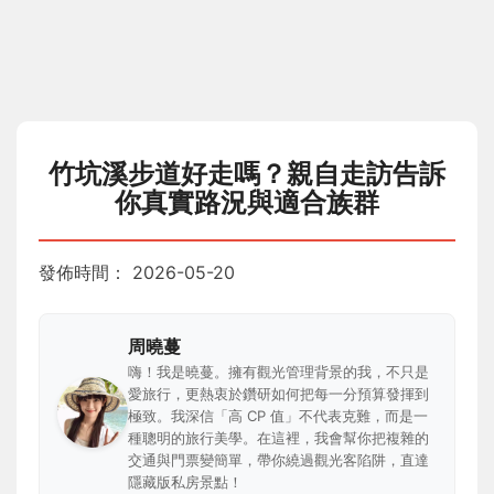
竹坑溪步道好走嗎？親自走訪告訴
你真實路況與適合族群
發佈時間：
2026-05-20
周曉蔓
嗨！我是曉蔓。擁有觀光管理背景的我，不只是
愛旅行，更熱衷於鑽研如何把每一分預算發揮到
極致。我深信「高 CP 值」不代表克難，而是一
種聰明的旅行美學。在這裡，我會幫你把複雜的
交通與門票變簡單，帶你繞過觀光客陷阱，直達
隱藏版私房景點！