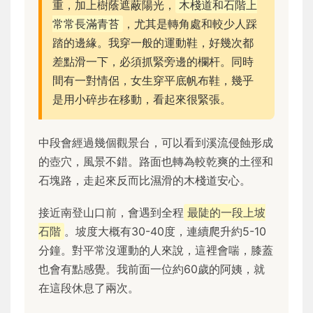
重，加上樹蔭遮蔽陽光，
木棧道和石階上
常常長滿青苔
，尤其是轉角處和較少人踩
踏的邊緣。我穿一般的運動鞋，好幾次都
差點滑一下，必須抓緊旁邊的欄杆。同時
間有一對情侶，女生穿平底帆布鞋，幾乎
是用小碎步在移動，看起來很緊張。
中段會經過幾個觀景台，可以看到溪流侵蝕形成
的壺穴，風景不錯。路面也轉為較乾爽的土徑和
石塊路，走起來反而比濕滑的木棧道安心。
接近南登山口前，會遇到全程
最陡的一段上坡
石階
。坡度大概有30-40度，連續爬升約5-10
分鐘。對平常沒運動的人來說，這裡會喘，膝蓋
也會有點感覺。我前面一位約60歲的阿姨，就
在這段休息了兩次。