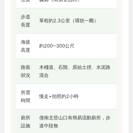
步道
單程約2.3公里（環狀一圈）
長度
海拔
約200~300公尺
高度
路面
木棧道、石階、原始土徑、水泥路
狀況
混合
所需
慢走+拍照約2小時
時間
廁所
僅南北登山口有簡易流動廁所，步
設施
道中段無