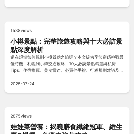
1538views
小樽景點：完整旅遊攻略與十大必訪景
點深度解析
還在煩惱如何規劃小樽景點之旅嗎？本文提供季節密碼挑戰最
佳時機、札幌到小樽交通攻略、10大必訪景點精選與私房
Tips、住宿推薦、美食雷達、必買伴手禮、行程規劃建議及費
用預估，助您輕鬆串連小樽運河、天狗山等熱點，享受完美旅
程！
2025-07-24
2875views
娃娃菜營養：揭曉膳食纖維冠軍、維生