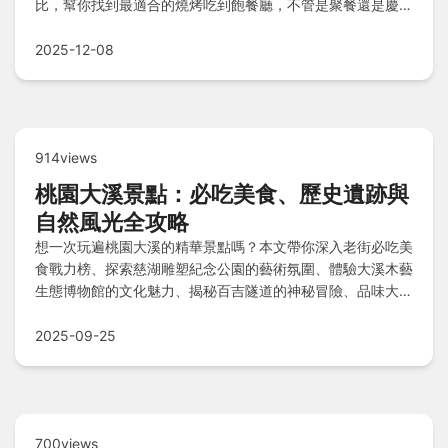
比，幫你找到最適合的燒烤吃到飽餐廳，不管是聚餐還是慶生
都能滿足需求！
2025-12-08
914views
桃園大溪景點：必吃美食、歷史遺跡與
自然風光全攻略
想一次玩遍桃園大溪的精華景點嗎？本文帶你深入老街必吃美
食戰力榜、探索慈湖雕塑紀念公園的藝術氛圍、體驗大溪木藝
生態博物館的文化魅力、揭秘百吉隧道的神秘冒險、品味大溪
老茶廠的歷史茶香，還有值回票價的李騰芳古宅、月眉人工濕
地公園和打鐵寮古道。別錯過血淚提醒的大溪韭菜花田與攝影
2025-09-25
高手推薦的富田香草農場，搭配實用Q&A解答，輕鬆規劃完
美行程！
700views