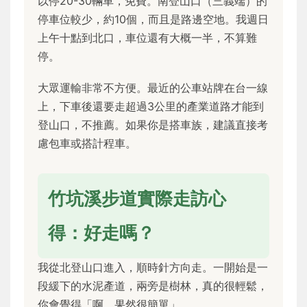
以停20-30輛車，免費。南登山口（三義端）的
停車位較少，約10個，而且是路邊空地。我週日
上午十點到北口，車位還有大概一半，不算難
停。
大眾運輸非常不方便。最近的公車站牌在台一線
上，下車後還要走超過3公里的產業道路才能到
登山口，不推薦。如果你是搭車族，建議直接考
慮包車或搭計程車。
竹坑溪步道實際走訪心
得：好走嗎？
我從北登山口進入，順時針方向走。一開始是一
段緩下的水泥產道，兩旁是樹林，真的很輕鬆，
你會覺得「啊，果然很簡單」。