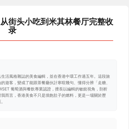
：从街头小吃到米其林餐厅完整收
录
名生活風格雜誌的美食編輯，並在香港中環工作過五年。這段旅
油的遊客，變成了能跟茶餐廳伙計寒暄幾句、懂得分辨「走糖、
WSET 葡萄酒與餐飲專業認證，擅長以編輯的敏銳視角，剖析
對我而言，香港美食不只是填飽肚子的燃料，更是一場關於歷
匯。