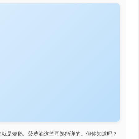
的就是烧鹅、菠萝油这些耳熟能详的。但你知道吗？