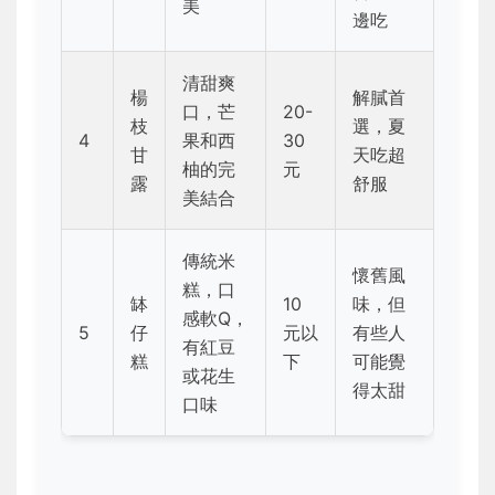
美
邊吃
清甜爽
楊
解膩首
口，芒
20-
枝
選，夏
4
果和西
30
甘
天吃超
柚的完
元
露
舒服
美結合
傳統米
懷舊風
糕，口
缽
10
味，但
感軟Q，
5
仔
元以
有些人
有紅豆
糕
下
可能覺
或花生
得太甜
口味