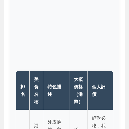
美
大概
排
食
特色描
價格
個人評
名
名
述
（港
價
稱
幣）
絕對必
外皮酥
港
吃，我