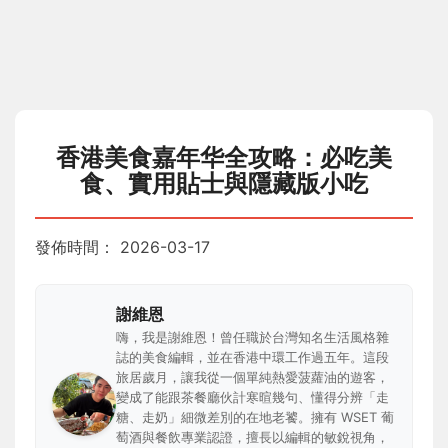
香港美食嘉年华全攻略：必吃美
食、實用貼士與隱藏版小吃
發佈時間：
2026-03-17
謝維恩
嗨，我是謝維恩！曾任職於台灣知名生活風格雜
誌的美食編輯，並在香港中環工作過五年。這段
旅居歲月，讓我從一個單純熱愛菠蘿油的遊客，
變成了能跟茶餐廳伙計寒暄幾句、懂得分辨「走
糖、走奶」細微差別的在地老饕。擁有 WSET 葡
萄酒與餐飲專業認證，擅長以編輯的敏銳視角，