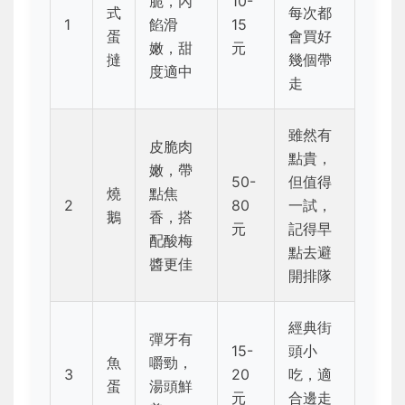
脆，內
10-
式
每次都
1
餡滑
15
蛋
會買好
嫩，甜
元
撻
幾個帶
度適中
走
雖然有
皮脆肉
點貴，
嫩，帶
50-
但值得
燒
點焦
2
80
一試，
鵝
香，搭
元
記得早
配酸梅
點去避
醬更佳
開排隊
經典街
彈牙有
15-
頭小
魚
嚼勁，
3
20
吃，適
蛋
湯頭鮮
元
合邊走