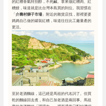
的紅糟香氣特別醇，不死鹹。拿來做紅糟肉、紅
糟鰻，味道就是比台灣本島買的到位。我習慣在
「
介壽村獅子市場
」附近的雜貨店找，那裡婆婆
媽媽自己做的罐裝紅糟，味道往往比工廠量產的
更活。
至於老酒麵線，這已經是馬祖的代名詞了。但買
乾的麵線回去煮，和自己加老酒是兩回事。馬祖