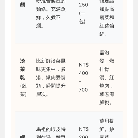
粉混合製成的
候建議
麵
250
麵條。充滿魚
加點高
(一
鮮，久煮不
麗菜和
包)
爛。
紅蘿蔔
絲。
需泡
淡
比新鮮淡菜風
發。燉
NT$
菜
味更集中，煮
排骨
400
乾
湯、燉肉丟幾
湯、紅
-
(殼
顆，瞬間提升
燒肉，
700
菜)
層次。
或煮海
鮮粥。
萬用提
馬祖的蝦皮特
NT$
鮮。炒
蝦
別乾淨，雜質
200
青菜、