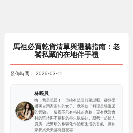
馬祖必買乾貨清單與選購指南：老
饕私藏的在地伴手禮
發佈時間：
2026-03-11
林曉晨
嗨，我是曉晨！一位擁有法國藍帶證照、卻熱愛
鑽研台灣家常味的女子。我深信「料理是場溫柔
的實驗」，這裡不只有精確的克數，更有我對食
材的堅持與不藏私的零失敗秘訣。跟我一起踏入
廚房，把繁瑣的步驟化作治癒生活的香氣，讓你
家餐桌天天都有新驚喜！