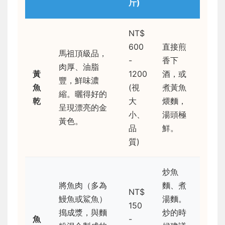
斤)
NT$
600
直接煎
馬祖頂級品，
-
香下
肉厚、油脂
黃
1200
酒，或
豐，鮮味濃
魚
(視
煮黃魚
縮。曬得好的
乾
大
煨麵，
呈現漂亮的金
小、
湯頭極
黃色。
品
鮮。
質)
炒魚
將魚肉（多為
麵、煮
NT$
鰻魚或鯊魚）
湯麵。
150
搗成漿，與麵
炒的時
魚
-