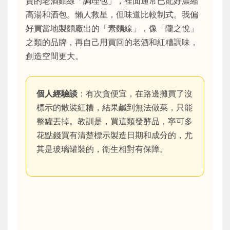
賣的老酒麵線「調理包」，裡面通常已配好濃縮
高湯和酒包。懶人救星，但味道比較制式。我偏
好買當地製麵廠出的「素麵線」，像「隴之悅」
之類的品牌，再自己用買回的老酒和紅糟調味，
創造空間更大。
個人經驗談
：有次貪便宜，在路邊攤買了沒
標示的散裝紅糟，結果鹹到無法做菜，只能
整罐丟掉。教訓是，買這類發酵品，寧可多
花點錢買有清楚標示製造日期和成分的，尤
其是玻璃罐裝的，衛生相對有保障。