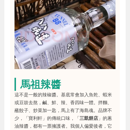
馬祖辣醬
這不是一般的辣椒醬。基底常會加入魚乾、蝦米
或豆豉去熬，鹹、鮮、辣、香四味一體。拌麵、
蘸餃子、炒菜加一匙，馬上有了海島魂。品牌不
少，「寶利軒」的傳統口味，「
三凱餅店
」的蔥
油辣醬，都有一票擁護者。我個人偏愛後者，它