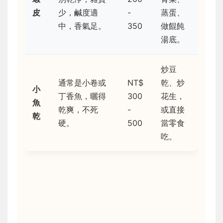
皮
少，鹹度適
-
蒸蛋、
中，香氣足。
350
做餛飩
湯底。
炒豆
通常是小卷或
NT$
乾、炒
小
丁香魚，曬得
300
花生，
魚
乾爽，不死
-
或直接
乾
硬。
500
當零食
吃。