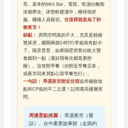
亮，基本的Mini Bar、電視、乾濕分離衛
浴都齊全。床墊軟硬適中，睡得很舒
服。櫃檯人員親切。
住這裡就是為了秒
衝夜市！
缺點：
房間空間真的不大，尤其是精緻
雙床房，攤開兩個24吋行李箱就有點卡
了。隔音普普，如果隔壁房客比較大聲
會聽到一點（還好我每次都逛累秒
睡）。沒有附早餐（但附近早餐店多，
或夜市回來買點心當早餐也行）。
一句話：
旱溪夜市附近住宿
追求極致地
點和CP值的不二之選！記得選高樓層房
間。
周邊景點推薦：
旱溪夜市（廢
話）、台中產業故事館（走路約