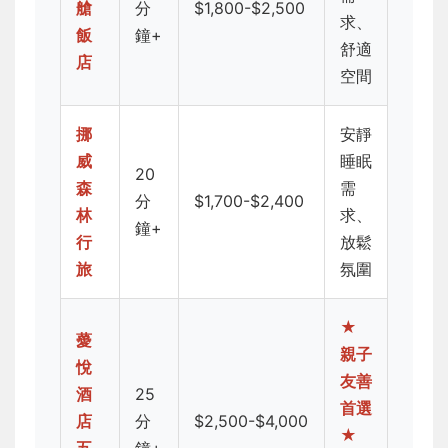
艙
分
$1,800-$2,500
求、
飯
鐘+
舒適
店
空間
挪
安靜
威
睡眠
20
森
需
分
$1,700-$2,400
林
求、
鐘+
行
放鬆
旅
氛圍
★
薆
親子
悅
友善
酒
25
首選
店
分
$2,500-$4,000
★