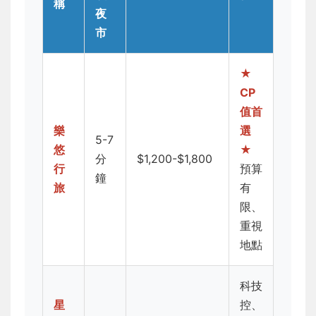
稱
夜
市
★
CP
值首
樂
選
5-7
悠
★
分
$1,200-$1,800
行
預算
鐘
旅
有
限、
重視
地點
科技
星
控、