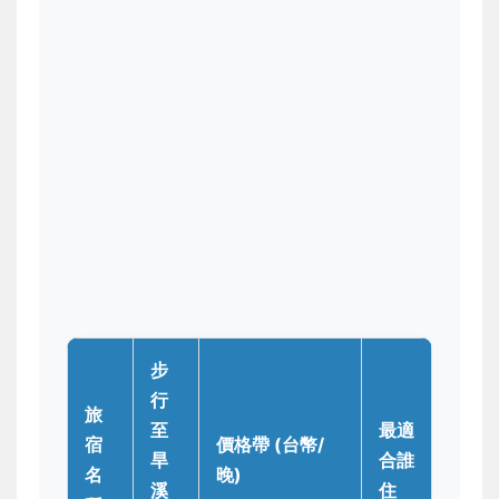
步
行
旅
至
最適
宿
價格帶 (台幣/
旱
合誰
名
晚)
溪
住