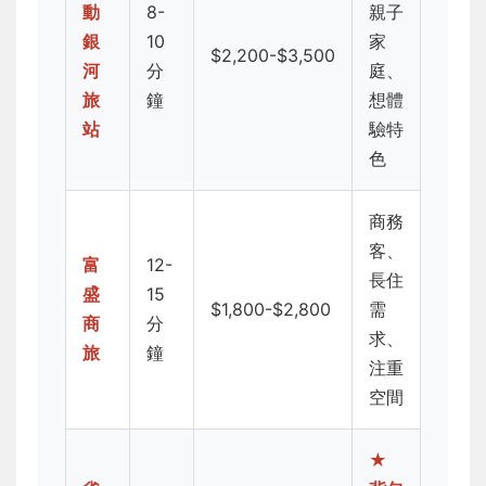
動
8-
親子
銀
10
家
$2,200-$3,500
河
分
庭、
旅
鐘
想體
站
驗特
色
商務
客、
富
12-
長住
盛
15
$1,800-$2,800
需
商
分
求、
旅
鐘
注重
空間
★