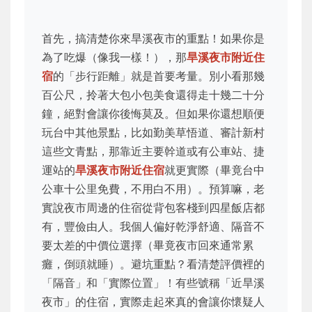
首先，搞清楚你來旱溪夜市的重點！如果你是
為了吃爆（像我一樣！），那
旱溪夜市附近住
宿
的「步行距離」就是首要考量。別小看那幾
百公尺，拎著大包小包美食還得走十幾二十分
鐘，絕對會讓你後悔莫及。但如果你還想順便
玩台中其他景點，比如勤美草悟道、審計新村
這些文青點，那靠近主要幹道或有公車站、捷
運站的
旱溪夜市附近住宿
就更實際（畢竟台中
公車十公里免費，不用白不用）。預算嘛，老
實說夜市周邊的住宿從背包客棧到四星飯店都
有，豐儉由人。我個人偏好乾淨舒適、隔音不
要太差的中價位選擇（畢竟夜市回來通常累
癱，倒頭就睡）。避坑重點？看清楚評價裡的
「隔音」和「實際位置」！有些號稱「近旱溪
夜市」的住宿，實際走起來真的會讓你懷疑人