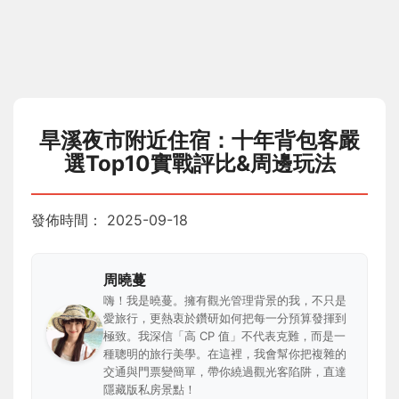
旱溪夜市附近住宿：十年背包客嚴
選Top10實戰評比&周邊玩法
發佈時間：
2025-09-18
周曉蔓
嗨！我是曉蔓。擁有觀光管理背景的我，不只是
愛旅行，更熱衷於鑽研如何把每一分預算發揮到
極致。我深信「高 CP 值」不代表克難，而是一
種聰明的旅行美學。在這裡，我會幫你把複雜的
交通與門票變簡單，帶你繞過觀光客陷阱，直達
隱藏版私房景點！