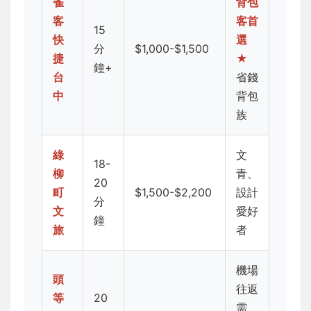
雀
背包
客
客首
15
快
選
分
$1,000-$1,500
捷
★
鐘+
台
省錢
中
背包
族
綠
文
18-
柳
青、
20
町
$1,500-$2,200
設計
分
文
愛好
鐘
旅
者
機場
頭
往返
等
20
需