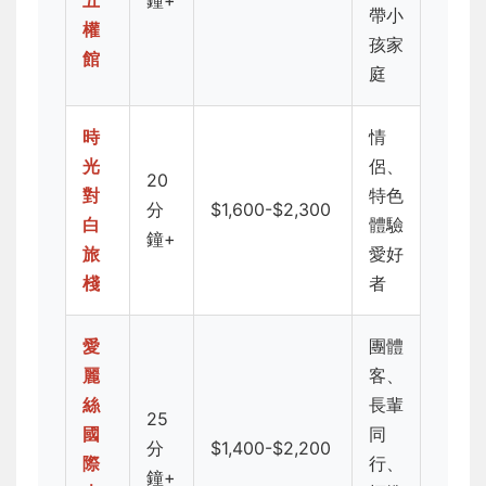
五
鐘+
帶小
權
孩家
館
庭
時
情
光
侶、
20
對
特色
分
$1,600-$2,300
白
體驗
鐘+
旅
愛好
棧
者
愛
團體
麗
客、
絲
長輩
25
國
同
分
$1,400-$2,200
際
行、
鐘+