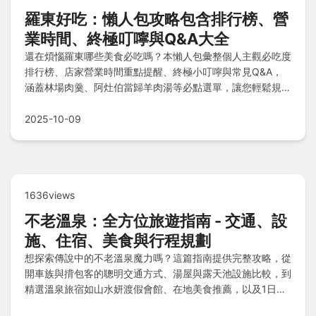
羅東好吃：懶人包攻略包含排行榜、營
業時間、終極叮嚀與Q&A大全
還在煩惱羅東哪些美食必吃嗎？本懶人包彙整個人主觀必吃度
排行榜、店家營業時間重點提醒、終極小叮嚀與常見Q&A，
涵蓋林場肉羹、阿灶伯當歸羊肉湯等必點選單，讓您輕鬆規劃
完美美食之旅！
2025-10-09
1636views
不老溫泉：全方位旅遊指南 - 交通、設
施、住宿、美食與行程規劃
想探索傳說中的不老溫泉魔力嗎？這篇指南提供完整攻略，從
開車族與揹包客的聰明交通方式、湯屋與露天池設施比較，到
精選溫泉旅宿如山水妍渡假會館、在地美食推薦，以及1日遊
和2日遊行程提案。還包括費用預算解析和常見問題解答，助