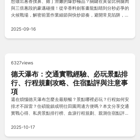
想做出蔥香撲鼻、雞丁滑嫩的爆炒極品？關鍵在黃金比例腿肉
與三倍蔥段的豪邁碰撞！從辛香料劍客畫龍點睛到分秒必爭的
火候戰場，解密前置作業細節與快炒節奏，避開常見陷阱，顛
覆你對傳統做法的印象！
2025-09-16
6327views
德天瀑布：交通實戰經驗、必玩景點排
行、行程規劃攻略、住宿點評與注意事
項
還在煩惱德天瀑布怎麼去最順暢？景點哪裡必玩？行程如何安
排才不踩雷？住碩龍鎮或明仕田園周邊方便嗎？本文分享交通
實戰心得、私房景點排行榜、血淚行程規劃、親測住宿點評、
注意事項避坑指南，以及QA解答所有疑問，助你輕鬆規劃完
美旅程！
2025-10-17