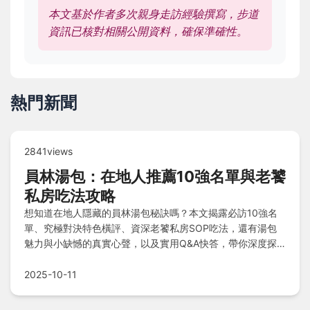
本文基於作者多次親身走訪經驗撰寫，步道
資訊已核對相關公開資料，確保準確性。
熱門新聞
2841views
員林湯包：在地人推薦10強名單與老饕
私房吃法攻略
想知道在地人隱藏的員林湯包秘訣嗎？本文揭露必訪10強名
單、究極對決特色橫評、資深老饕私房SOP吃法，還有湯包
魅力與小缺憾的真實心聲，以及實用Q&A快答，帶你深度探
索員林湯包的精髓門道。
2025-10-11