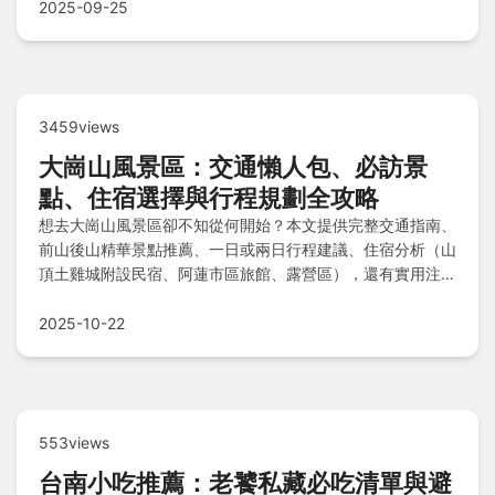
您輕鬆規劃一趟完美的溫泉之旅。
2025-09-25
3459views
大崗山風景區：交通懶人包、必訪景
點、住宿選擇與行程規劃全攻略
想去大崗山風景區卻不知從何開始？本文提供完整交通指南、
前山後山精華景點推薦、一日或兩日行程建議、住宿分析（山
頂土雞城附設民宿、阿蓮市區旅館、露營區），還有實用注意
事項清單與常見問題解答，助您輕鬆規劃完美旅程！
2025-10-22
553views
台南小吃推薦：老饕私藏必吃清單與避