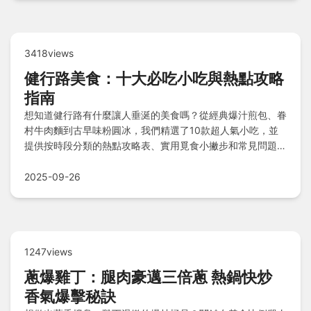
3418views
健行路美食：十大必吃小吃與熱點攻略
指南
想知道健行路有什麼讓人垂涎的美食嗎？從經典爆汁煎包、眷
村牛肉麵到古早味粉圓冰，我們精選了10款超人氣小吃，並
提供按時段分類的熱點攻略表、實用覓食小撇步和常見問題解
答，讓你在任何時候都能輕鬆探索道地風味，享受難忘的美食
之旅！
2025-09-26
1247views
蔥爆雞丁：腿肉豪邁三倍蔥 熱鍋快炒
香氣爆擊秘訣