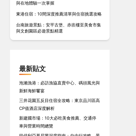
與在地體驗一次掌握
東港住宿：10間深度推薦清單與住宿挑選攻略
台南旅遊景點：安平古堡、赤崁樓至美食市集
與文創園區必遊景點精選
最新貼文
泡瀨漁港：必訪漁協直賣中心、碼頭風光與
新鮮海鮮饗宴
三井花園五反目住宿全攻略：東京品川區高
CP值酒店深度解析
新建國市場：10大必吃美食推薦、交通停
車與營業時間總覽
巴伐利亞慕尼黑深度指南：自由行攻略、景