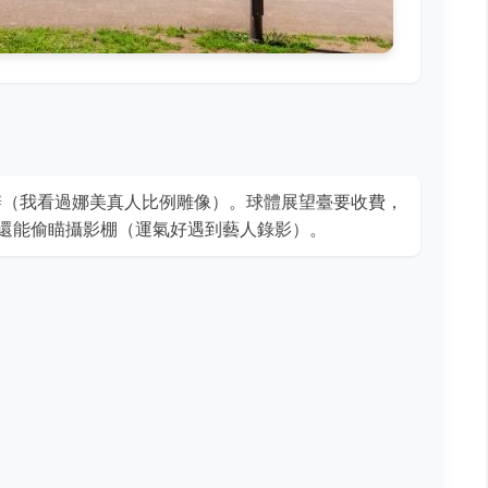
辦（我看過娜美真人比例雕像）。球體展望臺要收費，
還能偷瞄攝影棚（運氣好遇到藝人錄影）。