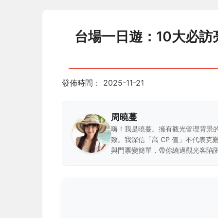
台場一日遊：10大必
發佈時間：
2025-11-21
周曉蔓
嗨！我是曉蔓。擁有觀光管理背景
致。我深信「高 CP 值」不代表
與門票變簡單，帶你繞過觀光客陷