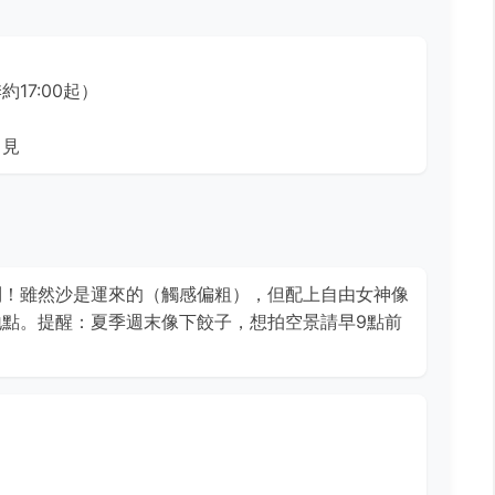
17:00起）
即見
到！雖然沙是運來的（觸感偏粗），但配上自由女神像
地點。提醒：夏季週末像下餃子，想拍空景請早9點前