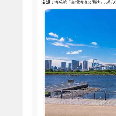
交通
：海鷗號「臺場海濱公園站」步行3