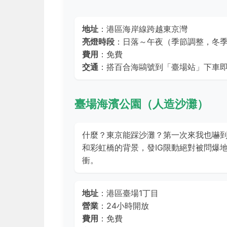
地址
：港區海岸線跨越東京灣
亮燈時段
：日落～午夜（季節調整，冬季約
費用
：免費
交通
：搭百合海鷗號到「臺場站」下車
臺場海濱公園（人造沙灘）
什麼？東京能踩沙灘？第一次來我也嚇
和彩虹橋的背景，發IG限動絕對被問爆
衝。
地址
：港區臺場1丁目
營業
：24小時開放
費用
：免費