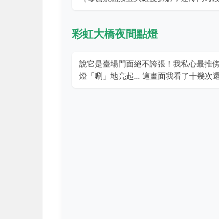
彩虹大橋夜間點燈
說它是臺場門面絕不誇張！我私心最推傍
燈「唰」地亮起... 這畫面我看了十幾