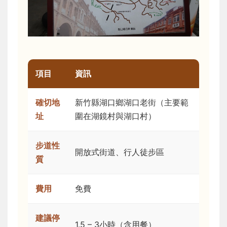
項目
資訊
確切地
新竹縣湖口鄉湖口老街（主要範
址
圍在湖鏡村與湖口村）
步道性
開放式街道、行人徒步區
質
費用
免費
建議停
1.5 – 3小時（含用餐）