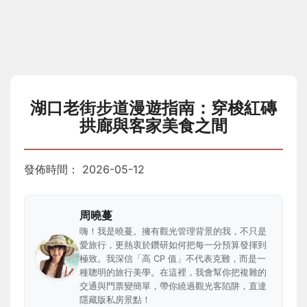
湖口老街步道漫遊指南：穿梭紅磚
拱廊與客家美食之間
發佈時間：
2026-05-12
周曉蔓
嗨！我是曉蔓。擁有觀光管理背景的我，不只是
愛旅行，更熱衷於鑽研如何把每一分預算發揮到
極致。我深信「高 CP 值」不代表克難，而是一
種聰明的旅行美學。在這裡，我會幫你把複雜的
交通與門票變簡單，帶你繞過觀光客陷阱，直達
隱藏版私房景點！