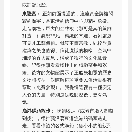
或許舒服些。
東隆宮：
正如前面提過的，這座黃金牌樓閃
耀的廟宇，是東港的信仰中心與精神象徵。
走進廟埕，巨大的金牌樓（那可是真的黃銅
打造！）氣勢非凡，精緻的木雕、石刻處處
可見其工藝價值。就算不懂宗教，純粹欣賞
建築之美也值得。信徒虔誠的模樣，空氣中
瀰漫的香火氣息，構成了獨特的文化風景
線。記得抬頭看看樑柱上的精緻藻井和彩
繪。後方的文物館展示了王船祭相關的歷史
文物和模型，對瞭解這項重要民俗活動很有
幫助（免費參觀）。我覺得這裡有一種安定
人心的力量，特別是傍晚點燈後，更有氣
氛。
漁港碼頭散步：
吃飽喝足（或被市場人潮嚇
到後），很推薦沿著東港漁港的碼頭邊走
走。看看停泊的各式漁船（從小小的舢舨到