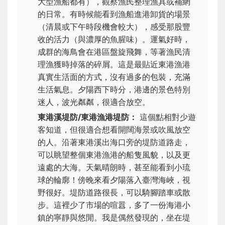
大型漁船都有），觀察漁民整理漁具或補網
的日常。有時候能看到漁船進港卸貨的場景
（清晨或下午時段機會較大），感受那股豐
收的活力（與濃厚的魚腥味）。運氣好時，
成群的海鳥會在港區盤旋飛舞，等著漁民清
理漁獲時掉落的碎屑。這是最貼近東港漁港
真實生活面的方式，沒有過多的包裝，充滿
生活氣息。夕陽西下時分，港邊的景色特別
迷人，波光粼粼，很適合放空。
東港溪堤防/東港漁港堤防：
這個點相對少遊
客知道，但很適合想看開闊海景或吹風放空
的人。沿著東港溪出海口旁的堤防道路走，
可以眺望整個東港漁港的船隻風貌，以及更
遠處的大海。天氣晴朗時，甚至能看到小琉
球的輪廓！傍晚來看夕陽落入臺灣海峽，視
野很好。堤防道路很長，可以騎腳踏車或散
步。這裡少了市場的喧囂，多了一份海港小
鎮的寧靜與悠閒。我是偶然發現的，坐在堤