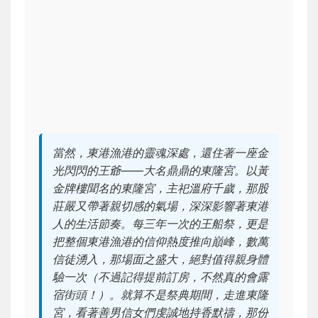
當然，東港漁港的靈魂深處，還住著一座金
光閃閃的王爺——大名鼎鼎的東隆宮。以黃
金牌樓聞名的東隆宮，主祀溫府千歲，那股
莊嚴又帶著親切感的氣場，深深影響著東港
人的生活節奏。每三年一次的王船祭，更是
把整個東港漁港的信仰熱度推向巔峰，數萬
信徒湧入，那場面之盛大，絕對值得親身體
驗一次（不過記得提前訂房，不然真的會露
宿街頭！）。就算不是祭典期間，走進東隆
宮，看著善男信女們虔誠地持香默禱，那份