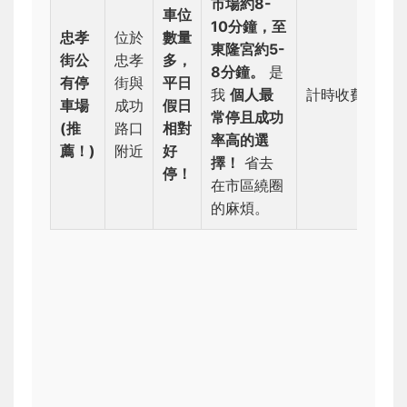
市場約8-
車位
10分鐘，至
忠孝
位於
數量
東隆宮約5-
街公
忠孝
多，
8分鐘。
是
有停
街與
平日
我
個人最
計時收費
車場
成功
假日
常停且成功
(推
路口
相對
率高的選
薦！)
附近
好
擇！
省去
停！
在市區繞圈
的麻煩。