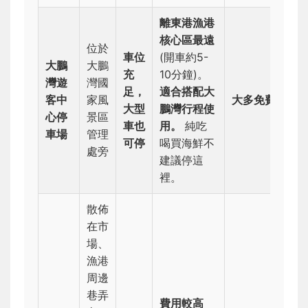
離東港漁港
核心區最遠
位於
車位
(開車約5-
大鵬
大鵬
充
10分鐘)。
灣遊
灣國
足，
適合搭配大
客中
家風
大多免費
大型
鵬灣行程使
心停
景區
車也
用。
純吃
車場
管理
可停
喝買海鮮不
處旁
建議停這
裡。
散佈
在市
場、
漁港
周邊
巷弄
費用較高