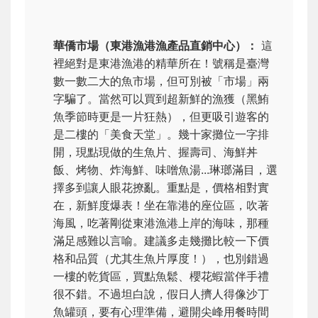
華僑市場（東港漁港漁產品直銷中心）：
這
裡絕對是東港漁港的精華所在！號稱是臺灣
數一數二大的魚市場，但可別被「市場」兩
字騙了。當然可以買到超新鮮的漁獲（黑鮪
魚季節時更是一片狂熱），但更吸引遊客的
是二樓的「美食天堂」。幾十家攤位一字排
開，現點現做的生魚片、握壽司、海鮮丼
飯、烤物、炸海鮮、味噌魚湯...琳瑯滿目，選
擇多到讓人眼花撩亂。重點是，價格相對實
在，新鮮度爆表！坐在靠港的座位區，吹著
海風，吃著剛從東港漁港上岸的海味，那種
滿足感難以言喻。建議多走幾攤比較一下價
格和品質（尤其生魚片厚度！），也別錯過
一樓的乾貨區，買點魚鬆、櫻花蝦當伴手禮
很不錯。不過坦白說，假日人擠人得像沙丁
魚罐頭，要有心理準備，避開尖峰用餐時間