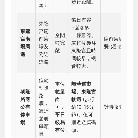
步行距離。
等）
假日香客
東隆
+遊客多，
東隆
宮廟
空間
一樣難停。
宮廣
前廣
廟前廣場
免
較寬
若打算參拜
場周
場及
費
(看情況)
敞
東隆宮且時
邊
附近
間較早，機
道路
會較大。
位於
車位
離華僑市
朝隆
朝隆
數量
場、東隆宮
路
路底
尚
較遠
(步行
底，
公有
可，
約10-15分
計時收費
靠近
停車
平日
鐘)。但可
遊艇
場
較易
順遊遊艇碼
碼頭
有位
頭。
區