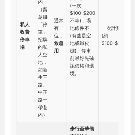
內
(一次
（留
$100-$200
意掛
通常
不等)，場
私人
「停
有
地條件不一
一次計費
收費
車」
位，
(有些是空
(約
停車
招牌
救急
地或鐵皮
$100-$200)
場
的私
用
棚)。停車
人空
前最好先確
地，
認價格和環
如新
境。
生三
路、
中正
路一
帶巷
內）
步行至華僑