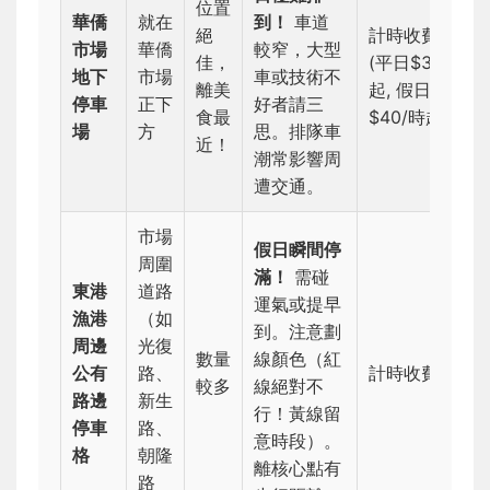
位置
華僑
就在
到！
車道
絕
計時收費
市場
華僑
較窄，大型
佳，
(平日$30/時
地下
市場
車或技術不
離美
起, 假日
停車
正下
好者請三
食最
$40/時起)
場
方
思。排隊車
近！
潮常影響周
遭交通。
市場
假日瞬間停
周圍
滿！
需碰
東港
道路
運氣或提早
漁港
（如
到。注意劃
周邊
光復
數量
線顏色（紅
公有
路、
計時收費
較多
線絕對不
路邊
新生
行！黃線留
停車
路、
意時段）。
格
朝隆
離核心點有
路