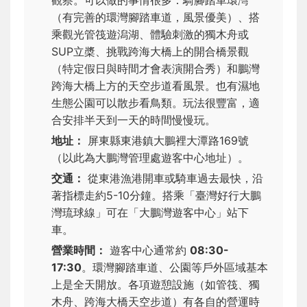
觀察。可以做的事情很多：騎腳踏車環灣
（有完善的環灣腳踏車道，風景優美）、搭
乘觀光管筏遊潟湖、體驗刺激的獨木舟或
SUP立槳、挑戰跨海大橋上的開合橋景觀
（特定假日與時間才會表演開合秀）和鵬灣
跨海大橋上方的天空步道看風景。也有濕地
生態公園可以散步看鳥類。玩法很豐富，適
合安排半天到一天的時間慢慢玩。
地址：
屏東縣東港鎮大鵬裡大潭路169號
（以此為大鵬灣管理處遊客中心地址）。
交通：
從東港漁港開車或騎車過去最快，沿
著指標走約5-10分鐘。搭乘「臺灣好行大鵬
灣琉球線」可在「大鵬灣遊客中心」站下
車。
營業時間：
遊客中心通常約
08:30-
17:30
。環灣腳踏車道、公園等戶外區域基本
上是全天開放。各項遊憩設施（如管筏、獨
木舟、跨海大橋天空步道）有各自的營運時