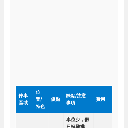
位
停車
缺點/注意
置/
優點
費用
區域
事項
特色
車位少，假
日極難排