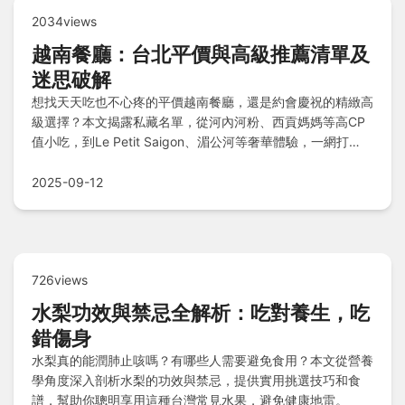
2034views
越南餐廳：台北平價與高級推薦清單及
迷思破解
想找天天吃也不心疼的平價越南餐廳，還是約會慶祝的精緻高
級選擇？本文揭露私藏名單，從河內河粉、西貢媽媽等高CP
值小吃，到Le Petit Saigon、湄公河等奢華體驗，一網打
盡。更破解越南菜常見迷思，解答所有疑問，讓您吃得美味又
聰明！
2025-09-12
726views
水梨功效與禁忌全解析：吃對養生，吃
錯傷身
水梨真的能潤肺止咳嗎？有哪些人需要避免食用？本文從營養
學角度深入剖析水梨的功效與禁忌，提供實用挑選技巧和食
譜，幫助你聰明享用這種台灣常見水果，避免健康地雷。