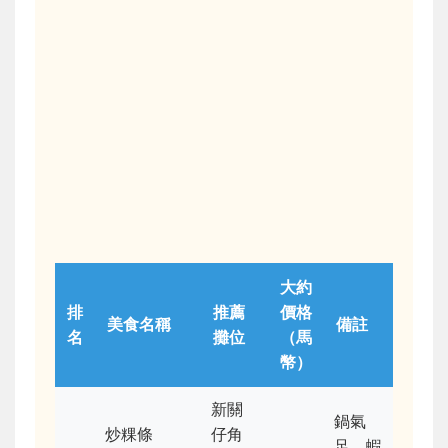
大約
排
推薦
價格
美食名稱
備註
名
攤位
（馬
幣）
新關
鍋氣
炒粿條
仔角
足，蝦