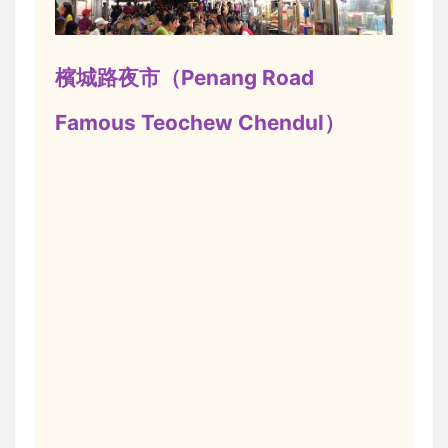
檳城路夜市（Penang Road
Famous Teochew Chendul）