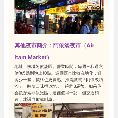
其他夜市簡介：阿依淡夜市（Air
Itam Market）
地址：檳城阿依淡區。營業時間：每週三和週六
傍晚5點到晚上10點。這個夜市比較在地化，遊
客少一些，價格也更實惠。推薦試試「阿依淡叻
沙」，酸辣口味很道地，一碗約8馬幣。如果你
喜歡探索非觀光區，這裡值得一訪，但交通稍
遠，建議自駕或叫車。