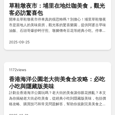
草鞋墩夜市：埔里在地灶咖美食，觀光
客必訪驚喜包
開車去草鞋墩夜市停車真的很恐怖嗎？別擔心！埔里草鞋墩夜
市是當地人的美味廚房，觀光客的驚喜樂園，提供阿婆古早味
油飯、石頭哥爆炒蚵仔煎、墩腳傳奇豆花等經典小吃。停車秘
訣分享，加上鄰近敦風文旅、埔里草鞋墩民宿等住宿選擇，讓
您輕鬆探索美食天堂，享受難忘之旅。
2025-09-25
1172views
香港海洋公園老大街美食全攻略：必吃
小吃與隱藏版美味
計劃去香港海洋公園玩嗎？老大街的美食讓你眼花撩亂？本文
為你揭秘老大街必吃美食，從經典小吃到隱藏版美味，包括價
格攻略、購買技巧和常見問題解答，幫助你規劃完美美食之
旅，避免踩雷。