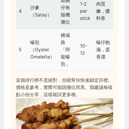
新關
1-2
肉質
沙爹
仔角
4
per
嫩，醬
（Satay）
隨機
stick
料香
攤位
檳城
蠔煎
路
蠔仔飽
10-
5
（Oyster
「阿
滿，蛋
12
Omelette）
龍蠔
香濃
煎」
這個排行榜不是絕對，但能幫你快速鎖定目標。
價格是參考，實際可能因攤位而異。我建議每樣
點小份分享，這樣能試更多種。