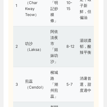
（Char
「明
10-
1
子新
Kway
記炒
15
鮮，但
Teow）
粿
偏油
條」
阿依
淡夜
湯頭濃
叻沙
市
2
8-12
郁，酸
（Laksa）
「姐
辣平衡
妹叻
沙」
檳城
路
消暑首
煎蕊
3
「潮
5-7
選，甜
（Cendol）
州煎
度適中
蕊」