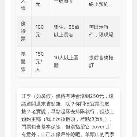
人
一般遊客
元
線上預約
票
優
100
學生、65歲
需出示證
待
元
以上長者
件，限現場
票
團
150
10人以上團
提前
官網預
體
元/
體
訂
票
人
旺季（如暑假）價格有時會漲到250元，建
議避開週末省點錢。啥？你問便宜票怎麼
搶？老實說，早點起床去排隊就行，但線上
預約更穩（我上次睡過頭，差點沒買到）。
門票包含基本保險，但別指望它 cover 所
有意外，自己加保戶外險吧。羊頭山的門票