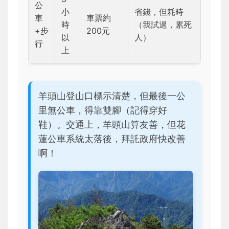
公
小
省錢，但耗時
車
車票約
時
（我試過，累死
+步
200元
以
人）
行
上
羊頭山登山口標示清楚，但最後一公
里無公車，得靠雙腳（記得穿好
鞋）。交通上，羊頭山算友善，但花
蓮公車系統太落後，拜託政府快改善
啊！