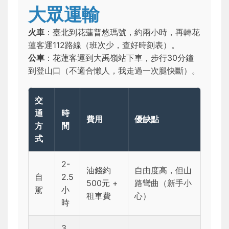
大眾運輸
火車
：臺北到花蓮普悠瑪號，約兩小時，再轉花
蓮客運112路線（班次少，查好時刻表）。
公車
：花蓮客運到大禹嶺站下車，步行30分鐘
到登山口（不適合懶人，我走過一次腿快斷）。
交
通
時
費用
優缺點
方
間
式
2-
油錢約
自由度高，但山
自
2.5
500元 +
路彎曲（新手小
駕
小
租車費
心）
時
3