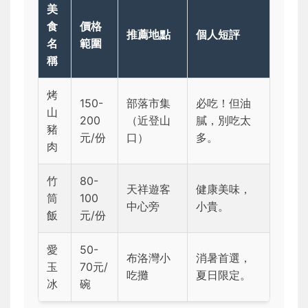
美
食
價格
推薦地點
個人短評
名
範圍
稱
烤
150-
部落市集
必吃！但油
山
200
（近登山
膩，別吃太
豬
元/份
口）
多。
肉
竹
80-
天祥遊客
健康美味，
筒
100
中心旁
小貴。
飯
元/份
愛
50-
布洛灣小
消暑首選，
玉
70元/
吃攤
夏日限定。
冰
碗