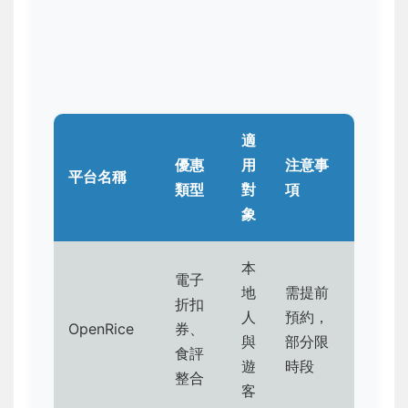
適
優惠
用
注意事
平台名稱
類型
對
項
象
本
電子
地
需提前
折扣
人
預約，
OpenRice
券、
與
部分限
食評
遊
時段
整合
客