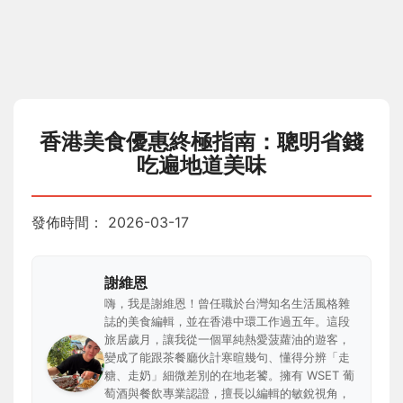
香港美食優惠終極指南：聰明省錢
吃遍地道美味
發佈時間：
2026-03-17
謝維恩
嗨，我是謝維恩！曾任職於台灣知名生活風格雜
誌的美食編輯，並在香港中環工作過五年。這段
旅居歲月，讓我從一個單純熱愛菠蘿油的遊客，
變成了能跟茶餐廳伙計寒暄幾句、懂得分辨「走
糖、走奶」細微差別的在地老饕。擁有 WSET 葡
萄酒與餐飲專業認證，擅長以編輯的敏銳視角，