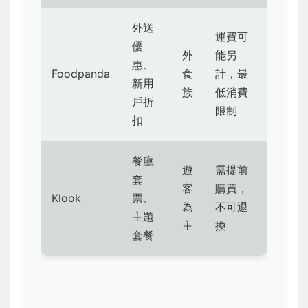
外送
運費可
優
外
能另
惠、
Foodpanda
食
計，最
新用
族
低消費
戶折
限制
扣
餐廳
遊
需提前
套
客
購買，
Klook
票、
為
不可退
主題
主
換
套餐