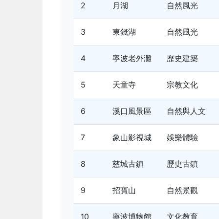
2
月湖
自然風光
3
東錢湖
自然風光
4
寧波老外灘
歷史建築
5
天童寺
宗教文化
6
溪口風景區
自然與人文
7
象山影視城
娛樂體驗
8
慈城古鎮
歷史古鎮
9
招寶山
自然景觀
10
寧波博物館
文化教育