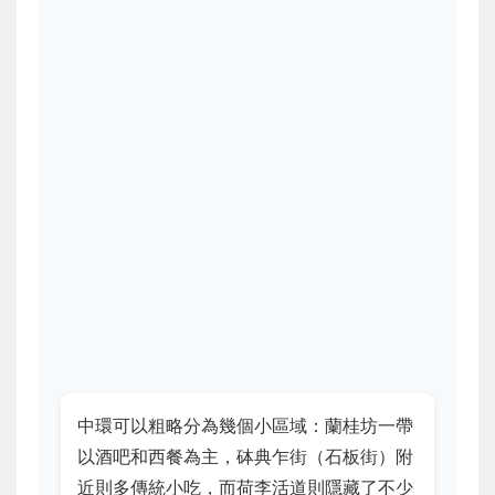
中環可以粗略分為幾個小區域：蘭桂坊一帶
以酒吧和西餐為主，砵典乍街（石板街）附
近則多傳統小吃，而荷李活道則隱藏了不少