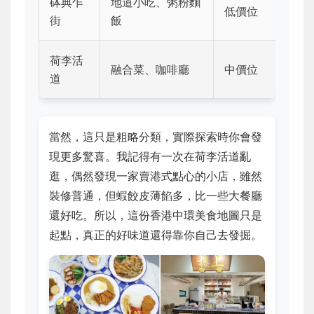
砵典乍
地道小吃、粥粉麵
低價位
街
飯
荷李活
融合菜、咖啡廳
中價位
道
當然，這只是粗略分類，實際探索時你會發
現更多驚喜。我記得有一次在荷李活道亂
逛，偶然發現一家賣港式點心的小店，雖然
裝修普通，但蝦餃皮薄餡多，比一些大餐廳
還好吃。所以，這份香港中環美食地圖只是
起點，真正的好味道還得靠你自己去發掘。