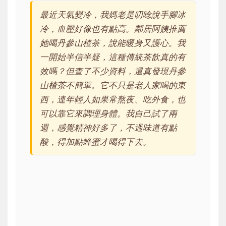
最近天氣變冷，我媽老是叨唸說手腳冰
冷，血壓好像也有點高。鄰居阿姨推薦
她喝丹參山楂茶，說能暖身又護心。我
一開始半信半疑，這種傳統茶飲真的有
效嗎？但查了不少資料，還真發現丹參
山楂茶不簡單。它不只是老人家喝的東
西，連年輕人如果常熬夜、吃外食，也
可以靠它來調理身體。我自己試了兩
週，感覺精神好多了，不過味道有點
酸，得加點蜂蜜才喝得下去。