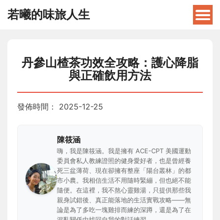
若曦的味旅人生
丹參山楂茶功效全攻略：護心降脂
與正確飲用方法
發佈時間：
2025-12-25
陳筱涵
嗨，我是陳筱涵。我是擁有 ACE-CPT 美國運動
委員會私人教練證照的健身愛好者，也是曾經養
死三盆薄荷、現在卻擁有整座「陽台叢林」的都
市小農。我相信生活不用隨時緊繃，但也絕不能
隨便。在這裡，我不熬心靈雞湯，只提供那些我
親身試錯後、真正能落地的生活實戰攻略——無
論是為了多吃一塊雞排而練的深蹲，還是為了在
混亂關係中找回自我的對話練習。