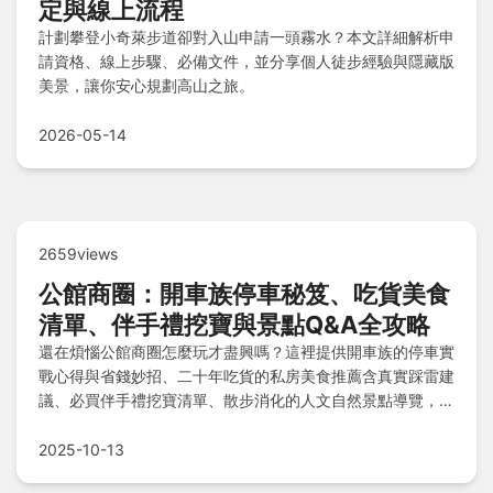
定與線上流程
計劃攀登小奇萊步道卻對入山申請一頭霧水？本文詳細解析申
請資格、線上步驟、必備文件，並分享個人徒步經驗與隱藏版
美景，讓你安心規劃高山之旅。
2026-05-14
2659views
公館商圈：開車族停車秘笈、吃貨美食
清單、伴手禮挖寶與景點Q&A全攻略
還在煩惱公館商圈怎麼玩才盡興嗎？這裡提供開車族的停車實
戰心得與省錢妙招、二十年吃貨的私房美食推薦含真實踩雷建
議、必買伴手禮挖寶清單、散步消化的人文自然景點導覽，還
有Q&A快問快答，一次解決交通、美食、購物和行程規劃所
有疑問！
2025-10-13