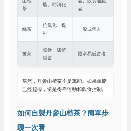
山楂
者、飲食油膩
脂、助消化
茶
者
抗氧化、提
綠茶
一般成年人
神
暖身、緩解
薑茶
體寒易感冒者
感冒
當然，丹參山楂茶不是萬能。如果血脂
已經超標，還是得靠運動和飲食控制。
如何自製丹參山楂茶？簡單步
驟一次看