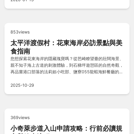
853views
太平洋渡假村：花東海岸必訪景點與美
食指南
您想探索花東海岸的隱藏瑰寶嗎？從芭崎瞭望臺的壯闊海景、
親不知子海上古道的刺激體驗，到石梯坪遊憩區的自然奇觀，
再品嘗港口部落的法莉妲小吃部、鹽寮055龍蝦海鮮餐廳的鮮
美，以及伊娜飛魚工作坊的獨特風味，這些景點與美食讓太平
洋渡假村的旅程更添魅力，快來規劃您的完美假期吧！
2025-10-29
369views
小奇萊步道入山申請攻略：行前必讀規