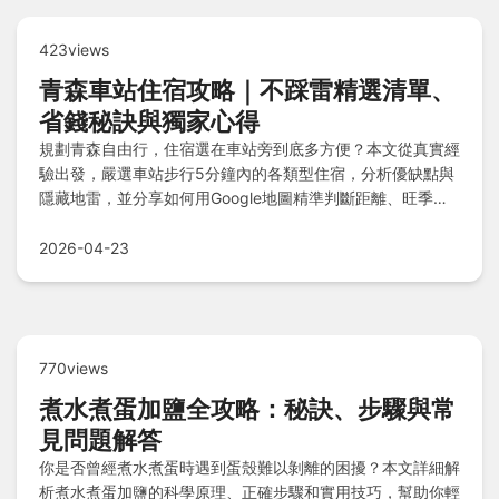
423views
青森車站住宿攻略｜不踩雷精選清單、
省錢秘訣與獨家心得
規劃青森自由行，住宿選在車站旁到底多方便？本文從真實經
驗出發，嚴選車站步行5分鐘內的各類型住宿，分析優缺點與
隱藏地雷，並分享如何用Google地圖精準判斷距離、旺季訂
房撿便宜等實用技巧，讓你輕鬆搞定住宿規劃。
2026-04-23
770views
煮水煮蛋加鹽全攻略：秘訣、步驟與常
見問題解答
你是否曾經煮水煮蛋時遇到蛋殼難以剝離的困擾？本文詳細解
析煮水煮蛋加鹽的科學原理、正確步驟和實用技巧，幫助你輕