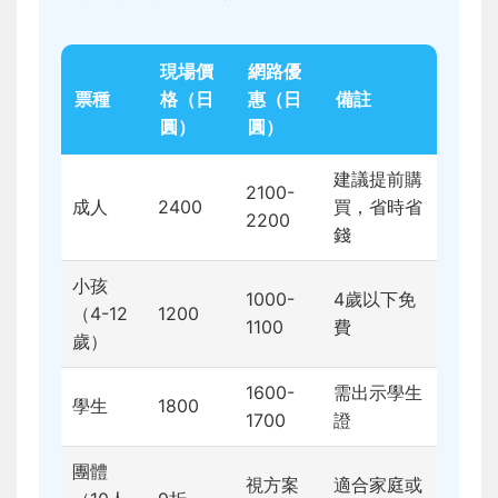
現場價
網路優
票種
格（日
惠（日
備註
圓）
圓）
建議提前購
2100-
成人
2400
買，省時省
2200
錢
小孩
1000-
4歲以下免
（4-12
1200
1100
費
歲）
1600-
需出示學生
學生
1800
1700
證
團體
視方案
適合家庭或