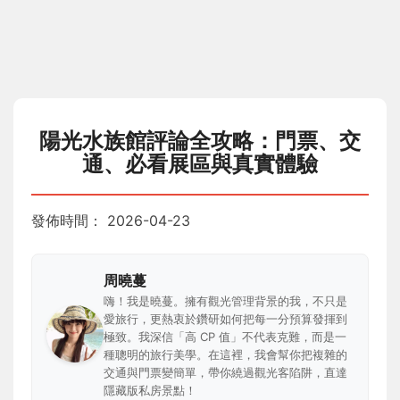
陽光水族館評論全攻略：門票、交
通、必看展區與真實體驗
發佈時間：
2026-04-23
周曉蔓
嗨！我是曉蔓。擁有觀光管理背景的我，不只是
愛旅行，更熱衷於鑽研如何把每一分預算發揮到
極致。我深信「高 CP 值」不代表克難，而是一
種聰明的旅行美學。在這裡，我會幫你把複雜的
交通與門票變簡單，帶你繞過觀光客陷阱，直達
隱藏版私房景點！