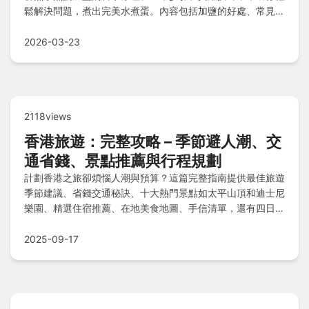
鬆解決問題，煮出完美水煮蛋。內容包括加鹽的好處、常見錯
誤避免以及專家建議，讓你成為煮蛋達人。
2026-03-23
2118views
香港旅遊：完整攻略 – 季節避人潮、交
通省錢、景點推薦與行程規劃
計劃香港之旅卻煩惱人潮與預算？這篇完整指南提供最佳旅遊
季節建議、省錢交通秘訣、十大熱門景點如太平山頂和迪士尼
樂園、精選住宿推薦、在地美食地圖、手信清單，還有四日三
夜行程規劃與預算控制，加上注意事項和Q&A解答，助你輕
鬆規劃高CP值旅程！
2025-09-17