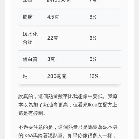
脂肪
4.5克
6%
碳水化
22克
8%
合物
蛋白質
3克
6%
鈉
280毫克
12%
說真的，這個熱量數字比我想像中要低。我原
本以為加了奶油會更高，但看來Ikea在配方上
還是有控制。
不過要注意的是，這個熱量只是馬鈴薯泥本身
的Ikea馬鈴薯泥熱量。如果你像很多人一樣，