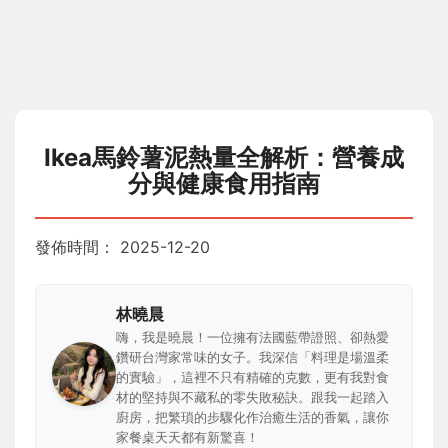
Ikea馬鈴薯泥熱量全解析：營養成
分與健康食用指南
發佈時間：
2025-12-20
林曉晨
嗨，我是曉晨！一位擁有法國藍帶證照、卻熱愛
鑽研台灣家常味的女子。我深信「料理是場溫柔
的實驗」，這裡不只有精確的克數，更有我對食
材的堅持與不藏私的零失敗秘訣。跟我一起踏入
廚房，把繁瑣的步驟化作治癒生活的香氣，讓你
家餐桌天天都有新驚喜！