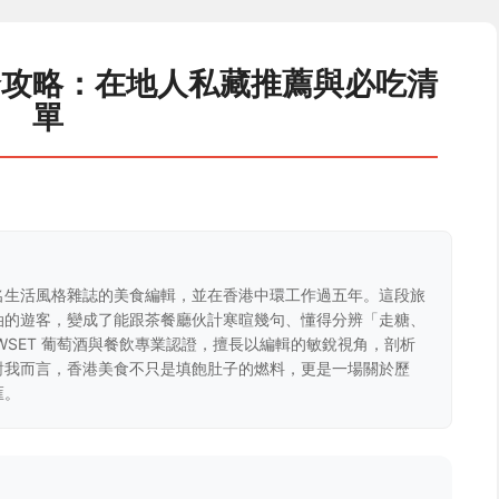
全攻略：在地人私藏推薦與必吃清
單
名生活風格雜誌的美食編輯，並在香港中環工作過五年。這段旅
油的遊客，變成了能跟茶餐廳伙計寒暄幾句、懂得分辨「走糖、
WSET 葡萄酒與餐飲專業認證，擅長以編輯的敏銳視角，剖析
對我而言，香港美食不只是填飽肚子的燃料，更是一場關於歷
匯。