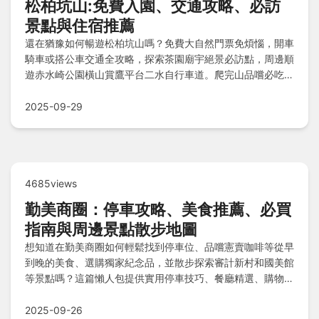
松柏坑山:免費入園、交通攻略、必訪
景點與住宿推薦
還在猶豫如何暢遊松柏坑山嗎？免費大自然門票免煩惱，開車
騎車或搭公車交通全攻略，探索茶園廟宇絕景必訪點，周邊順
遊赤水崎公園橫山賞鷹平台二水自行車道。爬完山品嚐必吃美
食清單，選擇松柏嶺民宿名間旅館或二水溫泉住宿，出發前注
意事項與常見問題一次解答，輕鬆規劃完美旅程！
2025-09-29
4685views
勤美商圈：停車攻略、美食推薦、必買
指南與周邊景點散步地圖
想知道在勤美商圈如何輕鬆找到停車位、品嚐憲賣咖啡等從早
到晚的美食、選購獨家紀念品，並散步探索審計新村和國美館
等景點嗎？這篇懶人包提供實用停車技巧、餐廳精選、購物秘
訣和草悟道散步路線，一次解答交通、飲食和遊玩的所有疑
問！
2025-09-26