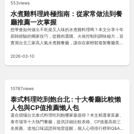
553views
水煮雞料理終極指南：從家常做法到餐
廳推薦一次掌握
想學會如何做出不乾柴又入味的水煮雞料理嗎？本文分享十年
廚師經驗的獨家技巧，從雞肉選購、火候控制到調味秘方，並
實測台北三家高人氣水煮雞餐廳，讓你在家輕鬆複製餐廳美
味，外食也能找到健康選擇。
2026-03-10
10787views
泰式料理吃到飽台北 : 十大餐廳比較懶
人包與CP值推薦懶人包
還在煩惱台北泰式料理吃到飽哪家最值得？本文精選泰富豪、
泰市場等十大熱門餐廳，提供詳細比較表格、CP值最高前三
名推薦、道地口味認證與地雷提醒，個人心得排行榜和Q&A