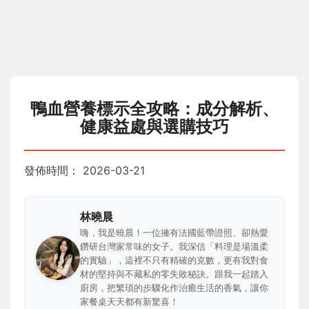
鴨血營養標示全攻略：成分解析、
健康益處與選購技巧
發佈時間：
2026-03-21
林曉晨
嗨，我是曉晨！一位擁有法國藍帶證照、卻熱愛
鑽研台灣家常味的女子。我深信「料理是場溫柔
的實驗」，這裡不只有精確的克數，更有我對食
材的堅持與不藏私的零失敗秘訣。跟我一起踏入
廚房，把繁瑣的步驟化作治癒生活的香氣，讓你
家餐桌天天都有新驚喜！