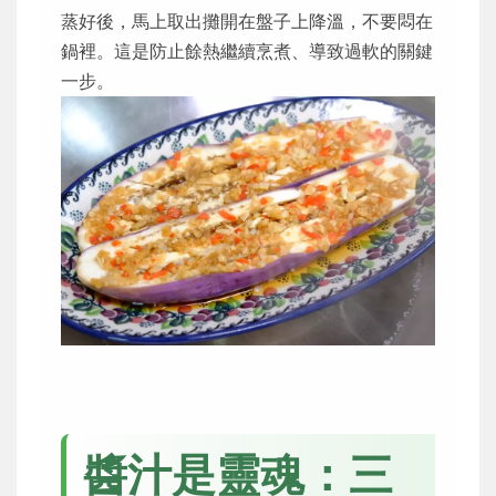
蒸好後，馬上取出攤開在盤子上降溫，不要悶在
鍋裡。這是防止餘熱繼續烹煮、導致過軟的關鍵
一步。
醬汁是靈魂：三