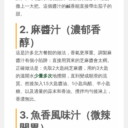
撒上一大把。這個醬汁的鹹香能直接帶出茄子的
甜。
2. 麻醬汁（濃郁香
醇）
這是許多北方餐館的做法，香氣更厚重。調製麻
醬汁有個小陷阱：直接用買來的芝麻醬會太稠。
正確做法是：先取2大匙純芝麻醬，用約3大匙
的溫開水
少量多次
地攪開，直到變成順滑的流
質。然後加入1.5大匙醬油、1小匙烏醋、半小匙
糖、以及適量的蒜末和香油。攪拌均勻後淋上，
香濃無比。
3. 魚香風味汁（微辣
開胃）