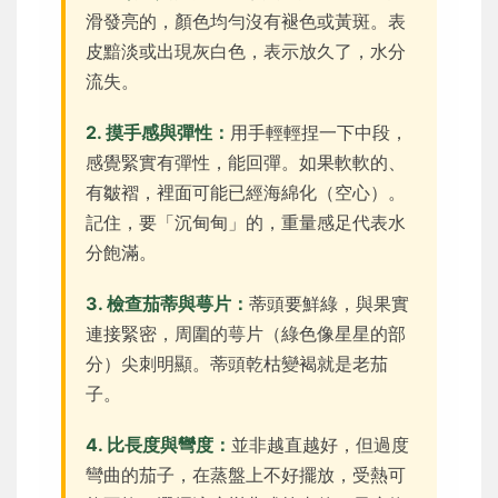
滑發亮的，顏色均勻沒有褪色或黃斑。表
皮黯淡或出現灰白色，表示放久了，水分
流失。
2. 摸手感與彈性：
用手輕輕捏一下中段，
感覺緊實有彈性，能回彈。如果軟軟的、
有皺褶，裡面可能已經海綿化（空心）。
記住，要「沉甸甸」的，重量感足代表水
分飽滿。
3. 檢查茄蒂與萼片：
蒂頭要鮮綠，與果實
連接緊密，周圍的萼片（綠色像星星的部
分）尖刺明顯。蒂頭乾枯變褐就是老茄
子。
4. 比長度與彎度：
並非越直越好，但過度
彎曲的茄子，在蒸盤上不好擺放，受熱可