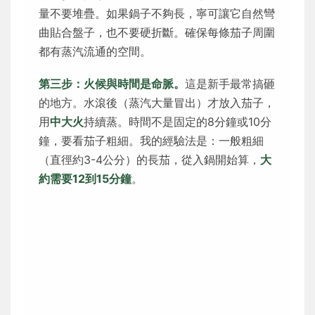
量不要堆疊。如果鍋子不夠長，寧可讓它自然彎
曲貼合盤子，也不要硬折斷。確保每條茄子周圍
都有蒸汽流通的空間。
第三步：火候與時間是命脈。
這是新手最常搞砸
的地方。水滾後（蒸汽大量冒出）才放入茄子，
用
中大火
持續蒸。時間不是固定的8分鐘或10分
鐘，要看茄子粗細。我的經驗法是：一般粗細
（直徑約3-4公分）的長茄，從入鍋開始算，
大
約需要12到15分鐘
。