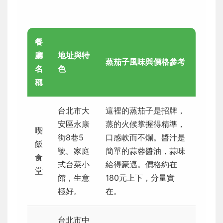
餐
廳
地址與特
蒸茄子風味與價格參考
名
色
稱
台北市大
這裡的蒸茄子是招牌，
安區永康
蒸的火候掌握得精準，
喫
街8巷5
口感軟而不爛。醬汁是
飯
號。家庭
簡單的蒜蓉醬油，蒜味
食
式台菜小
給得豪邁。價格約在
堂
館，生意
180元上下，分量實
極好。
在。
台北市中