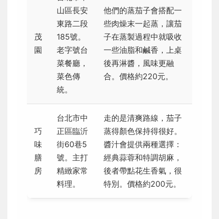
山區長安
他們的蒸茄子會搭配一
東路二段
些肉燥末一起蒸，讓茄
茂
185號。
子在蒸製過程中就吸收
園
老字號台
一些油脂和鹹香，上桌
菜餐廳，
後再淋醬，風味更融
菜色傳
合。價格約220元。
統。
台北市中
走的是清爽路線，茄子
巧
正區臨沂
蒸得顏色保持得很好。
味
街60巷5
醬汁會提供兩種選擇：
膳
號。主打
經典蒜蓉和特調胡麻，
房
精緻家常
後者帶點花生香氣，很
料理。
特別。價格約200元。