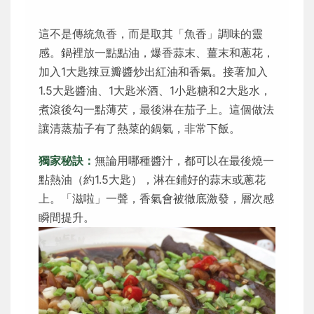
這不是傳統魚香，而是取其「魚香」調味的靈
感。鍋裡放一點點油，爆香蒜末、薑末和蔥花，
加入1大匙辣豆瓣醬炒出紅油和香氣。接著加入
1.5大匙醬油、1大匙米酒、1小匙糖和2大匙水，
煮滾後勾一點薄芡，最後淋在茄子上。這個做法
讓清蒸茄子有了熱菜的鍋氣，非常下飯。
獨家秘訣：
無論用哪種醬汁，都可以在最後燒一
點熱油（約1.5大匙），淋在鋪好的蒜末或蔥花
上。「滋啦」一聲，香氣會被徹底激發，層次感
瞬間提升。