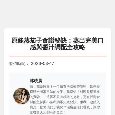
原條蒸茄子食譜秘訣：蒸出完美口
感與醬汁調配全攻略
發佈時間：
2026-03-17
林曉晨
嗨，我是曉晨！一位擁有法國藍帶證照、卻熱愛
鑽研台灣家常味的女子。我深信「料理是場溫柔
的實驗」，這裡不只有精確的克數，更有我對食
材的堅持與不藏私的零失敗秘訣。跟我一起踏入
廚房，把繁瑣的步驟化作治癒生活的香氣，讓你
家餐桌天天都有新驚喜！