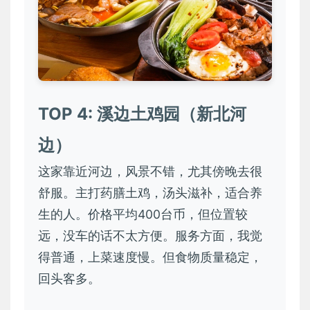
TOP 4: 溪边土鸡园（新北河
边）
这家靠近河边，风景不错，尤其傍晚去很
舒服。主打药膳土鸡，汤头滋补，适合养
生的人。价格平均400台币，但位置较
远，没车的话不太方便。服务方面，我觉
得普通，上菜速度慢。但食物质量稳定，
回头客多。