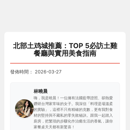
北部土鸡城推薦：TOP 5必訪土雞
餐廳與實用美食指南
發佈時間：
2026-03-27
林曉晨
嗨，我是曉晨！一位擁有法國藍帶證照、卻熱愛
鑽研台灣家常味的女子。我深信「料理是場溫柔
的實驗」，這裡不只有精確的克數，更有我對食
材的堅持與不藏私的零失敗秘訣。跟我一起踏入
廚房，把繁瑣的步驟化作治癒生活的香氣，讓你
家餐桌天天都有新驚喜！