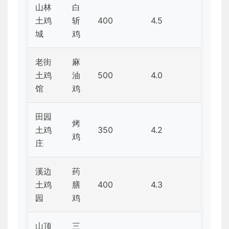
山林
白
土鸡
斩
400
4.5
城
鸡
老街
麻
土鸡
油
500
4.0
馆
鸡
田园
烤
土鸡
350
4.2
鸡
庄
溪边
药
土鸡
膳
400
4.3
园
鸡
山顶
三