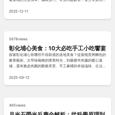
議，幫助你輕鬆融入日常飲食。
2025-12-11
5678views
彰化埔心美食：10大必吃手工小吃饗宴
探索彰化埔心有哪些不容錯過的道地美食？從柴燒窯烤麵包的
麥香藝術、古早味碗粿的懷舊時光，到藥膳羊肉爐的暖心溫
補，還有脆皮肉圓的酥脆享受、手工麻糬的幸福滋味、古法蜜
餞的酸甜魔法、蔭油料理的香醇底蘊、粉粿冰的清涼甜點、鹹
酥雞的靈魂炸物，以及傳統糕餅的老手藝甜蜜記憶，帶你深入
2025-09-12
體驗埔心美食的精髓！
465views
月光石螢光反應全解析：從科學原理到