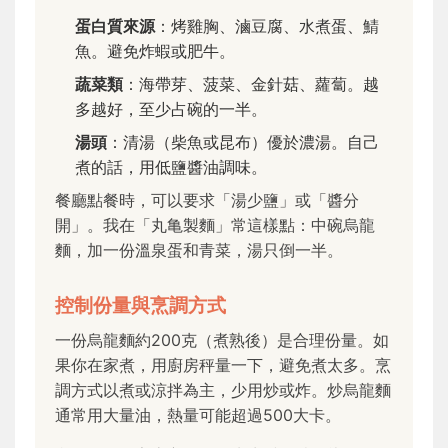
蛋白質來源
：烤雞胸、滷豆腐、水煮蛋、鯖
魚。避免炸蝦或肥牛。
蔬菜類
：海帶芽、菠菜、金針菇、蘿蔔。越
多越好，至少占碗的一半。
湯頭
：清湯（柴魚或昆布）優於濃湯。自己
煮的話，用低鹽醬油調味。
餐廳點餐時，可以要求「湯少鹽」或「醬分
開」。我在「丸亀製麵」常這樣點：中碗烏龍
麵，加一份溫泉蛋和青菜，湯只倒一半。
控制份量與烹調方式
一份烏龍麵約200克（煮熟後）是合理份量。如
果你在家煮，用廚房秤量一下，避免煮太多。烹
調方式以煮或涼拌為主，少用炒或炸。炒烏龍麵
通常用大量油，熱量可能超過500大卡。