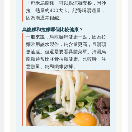
「稻禾烏龍麵」可以點涼麵套餐，附沙
拉，熱量約400大卡。記得喝湯適量，
因為湯通常很鹹。
烏龍麵和拉麵哪個比較健康？
一般來說，烏龍麵稍健康一點，因為拉
麵常用鹼水製作，鈉含量更高，且湯頭
更油膩。但還是要看具體菜單。清湯烏
龍麵通常比豚骨拉麵健康。比較時，注
意熱量、鈉和纖維數據。