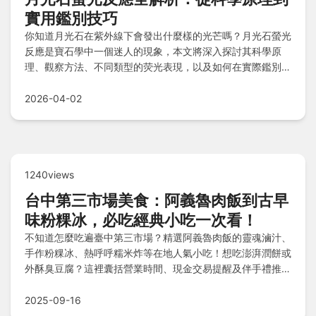
實用鑑別技巧
你知道月光石在紫外線下會發出什麼樣的光芒嗎？月光石螢光
反應是寶石學中一個迷人的現象，本文將深入探討其科學原
理、觀察方法、不同類型的荧光表現，以及如何在實際鑑別中
應用這一特性。無論您是寶石愛好者、收藏家，還是初次接觸
月光石的新手，都能從中找到實用資訊，幫助您避免購買假貨
2026-04-02
並提升鑑賞能力。我們還分享了個人經驗和常見問題解答，確
保內容全面且易於理解。
1240views
台中第三市場美食：阿義魯肉飯到古早
味粉粿冰，必吃經典小吃一次看！
不知道怎麼吃遍臺中第三市場？精選阿義魯肉飯的靈魂滷汁、
手作粉粿冰、熱呼呼糯米炸等在地人氣小吃！想吃澎湃潤餅或
外酥臭豆腐？這裡囊括營業時間、現金交易提醒及伴手禮推
薦，讓你輕鬆攻略市場美味，快收藏這份熱門清單出發吧！
2025-09-16