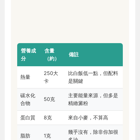
營養成
含量
備註
分
（約）
250大
比白飯低一點，但配料
熱量
卡
是關鍵
碳水化
主要能量來源，但多是
50克
合物
精緻澱粉
蛋白質
8克
來自小麥，不算高
幾乎沒有，除非你加很
脂肪
1克
多油