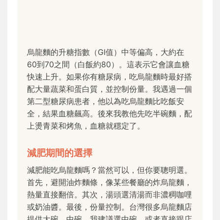
烏龍麵的升糖指數（GI值）中等偏高，大約在
60到70之間（白飯約80）。這表示它會讓血糖
快速上升。如果你有糖尿病，吃烏龍麵時最好搭
配大量蔬菜和蛋白質，並控制份量。我遇過一個
第二型糖尿病患者，他以為吃烏龍麵比吃飯安
全，結果血糖飆高。後來我教他先吃半碗麵，配
上燙青菜和烤魚，血糖就穩定了。
減肥期間的選擇
減肥能吃烏龍麵嗎？當然可以，但你要聰明選。
首先，避開油炸麵條，像某些餐廳的炸烏龍麵，
熱量直接翻倍。其次，湯頭選清湯而非濃稠咖哩
或奶油醬。最後，份量控制。台灣很多烏龍麵店
提供大碗、中碗，我建議選中碗，或者直接跟店