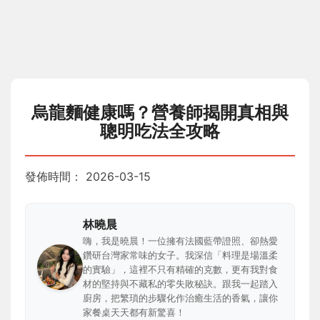
烏龍麵健康嗎？營養師揭開真相與
聰明吃法全攻略
發佈時間：
2026-03-15
林曉晨
嗨，我是曉晨！一位擁有法國藍帶證照、卻熱愛
鑽研台灣家常味的女子。我深信「料理是場溫柔
的實驗」，這裡不只有精確的克數，更有我對食
材的堅持與不藏私的零失敗秘訣。跟我一起踏入
廚房，把繁瑣的步驟化作治癒生活的香氣，讓你
家餐桌天天都有新驚喜！