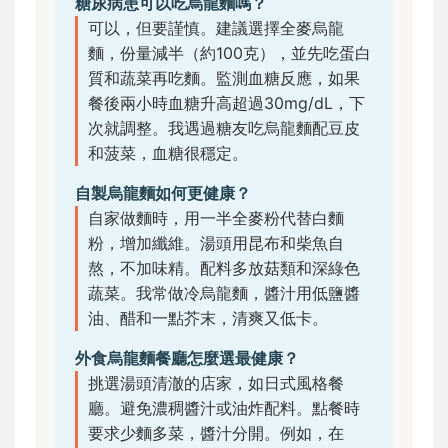
糖尿病患可以吃烏龍麵嗎？
可以，但要謹慎。建議選擇全麥烏龍
麵，份量減半（約100克），並先吃蛋白
質和蔬菜再吃麵。監測血糖反應，如果
餐後兩小時血糖升高超過30mg/dL，下
次就調整。我遇過糖友吃烏龍麵配豆皮
和菠菜，血糖很穩定。
自製烏龍麵如何更健康？
自家做麵時，用一半全麥粉代替白麵
粉，增加纖維。湯頭用昆布和柴魚自
熬，不加味精。配料多放菇類和深綠色
蔬菜。我常做冷烏龍麵，醬汁用低鹽醬
油、醋和一點芥末，清爽又低卡。
外食烏龍麵餐廳怎麼選最健康？
挑選湯頭清澈的店家，如日式風格餐
廳。避免濃稠醬汁或油炸配料。點餐時
要求少麵多菜，醬汁分開。例如，在