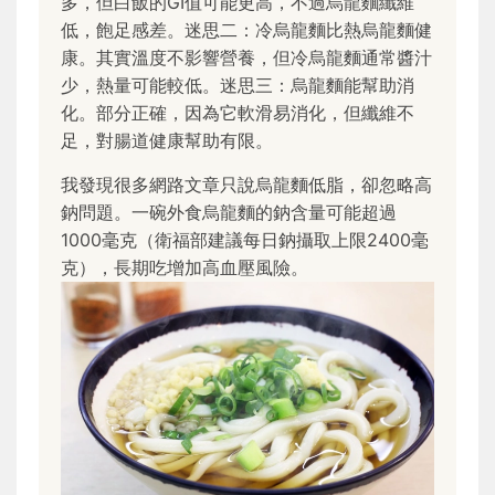
多，但白飯的GI值可能更高，不過烏龍麵纖維
低，飽足感差。迷思二：冷烏龍麵比熱烏龍麵健
康。其實溫度不影響營養，但冷烏龍麵通常醬汁
少，熱量可能較低。迷思三：烏龍麵能幫助消
化。部分正確，因為它軟滑易消化，但纖維不
足，對腸道健康幫助有限。
我發現很多網路文章只說烏龍麵低脂，卻忽略高
鈉問題。一碗外食烏龍麵的鈉含量可能超過
1000毫克（衛福部建議每日鈉攝取上限2400毫
克），長期吃增加高血壓風險。