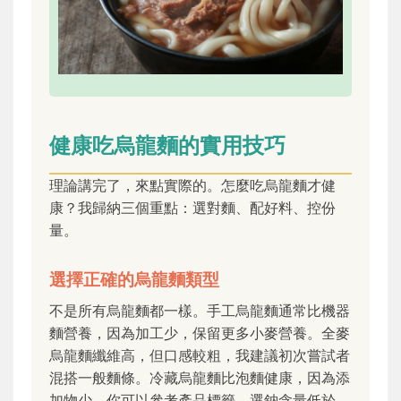
健康吃烏龍麵的實用技巧
理論講完了，來點實際的。怎麼吃烏龍麵才健
康？我歸納三個重點：選對麵、配好料、控份
量。
選擇正確的烏龍麵類型
不是所有烏龍麵都一樣。手工烏龍麵通常比機器
麵營養，因為加工少，保留更多小麥營養。全麥
烏龍麵纖維高，但口感較粗，我建議初次嘗試者
混搭一般麵條。冷藏烏龍麵比泡麵健康，因為添
加物少。你可以參考產品標籤，選鈉含量低於