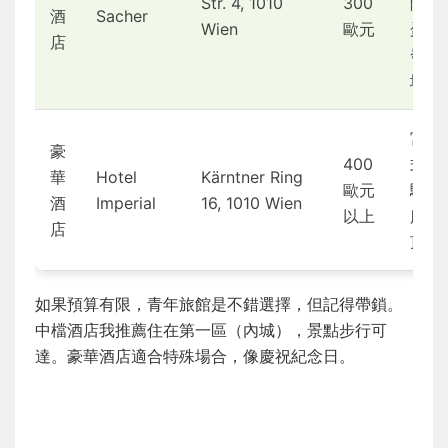
Str. 4, 1010
300
薩赫
酒
Sacher
Wien
歐元
蛋糕
店
發源
地
宮殿
豪
400
式體
華
Hotel
Kärntner Ring
歐元
驗，
酒
Imperial
16, 1010 Wien
以上
服務
店
頂級
如果預算有限，青年旅館是不錯選擇，但記得帶鎖。
中檔酒店我推薦住在第一區（內城），景點步行可
達。豪華酒店適合特殊場合，像慶祝紀念日。