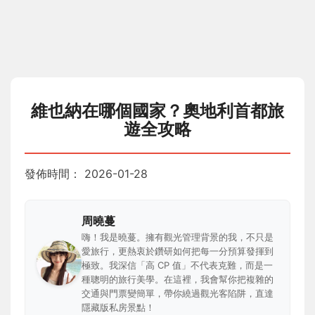
維也納在哪個國家？奧地利首都旅
遊全攻略
發佈時間：
2026-01-28
周曉蔓
嗨！我是曉蔓。擁有觀光管理背景的我，不只是
愛旅行，更熱衷於鑽研如何把每一分預算發揮到
極致。我深信「高 CP 值」不代表克難，而是一
種聰明的旅行美學。在這裡，我會幫你把複雜的
交通與門票變簡單，帶你繞過觀光客陷阱，直達
隱藏版私房景點！