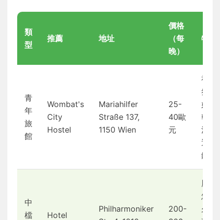
價格
類
推薦
地址
（每
特色
型
晚）
社交
氛圍
青
Wombat's
Mariahilfer
25-
好，
年
City
Straße 137,
40歐
乾
旅
Hostel
1150 Wien
元
淨，
館
近地
鐵
歷史
悠
中
Philharmoniker
200-
久，
檔
Hotel