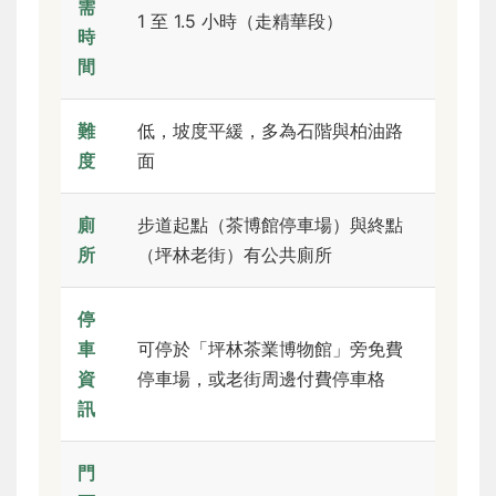
需
1 至 1.5 小時（走精華段）
時
間
難
低，坡度平緩，多為石階與柏油路
度
面
廁
步道起點（茶博館停車場）與終點
所
（坪林老街）有公共廁所
停
車
可停於「坪林茶業博物館」旁免費
資
停車場，或老街周邊付費停車格
訊
門