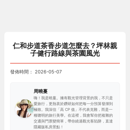
仁和步道茶香步道怎麼去？坪林親
子健行路線與茶園風光
發佈時間：
2026-05-07
周曉蔓
嗨！我是曉蔓。擁有觀光管理背景的我，不只是
愛旅行，更熱衷於鑽研如何把每一分預算發揮到
極致。我深信「高 CP 值」不代表克難，而是一
種聰明的旅行美學。在這裡，我會幫你把複雜的
交通與門票變簡單，帶你繞過觀光客陷阱，直達
隱藏版私房景點！