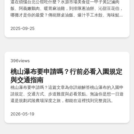
還在煩惱台北公馆吃什麼？水源市場美食從一甲子黃記滷肉
飯、阿義嫩鵝肉、暖胃麻油雞，到排隊蔥油餅、沁甜豆花伯，
哪攤才是你的最愛？傳統辦桌油飯、爆汁手工水餃、海味魷魚
羹通通有，飯後再來繽紛鮮切水果，完整美食地圖Q&A一次
看！
2025-09-25
396views
桃山瀑布要申請嗎？行前必看入園規定
與交通指南
桃山瀑布要申請嗎？這篇文章為你詳細解答桃山瀑布的入園申
請規定、交通方式、步道難度與必看景點。無論你是想一日遊
還是規劃武陵農場深度之旅，都能在這裡找到完整資訊。
2026-05-19