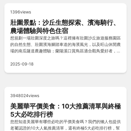
1396views
壯圍景點：沙丘生態探索、濱海騎行、
農場體驗與特色住宿
想規劃一場壯圍深度之旅嗎？這裡擁有壯圍沙丘旅遊服務園區
的自然生態、壯圍濱海腳踏車道的海濱風光，以及旺山休閒農
場的南瓜隧道農趣體驗；蘭陽溪口賞鳥區適合觀鳥愛好者，壯
圍古亭和過嶺保安宮則融入在地文化。住宿如海波浪海景民宿
提供舒適選擇，無論自駕與否，都能體驗農趣採買伴手禮與沙
2025-09-18
丘田野探索，適合自然與文化旅人尋求多元樂趣。
3948024views
美麗華平價美食：10大推薦清單與終極
5大必吃排行榜
您想知道美麗華有哪些必吃的平價美食嗎？我們的懶人包提供
老饕認證的10大人氣推薦清單，還有終極5大必吃排行榜，幫