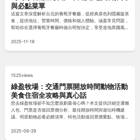
與必點菜單
這篇文章深度解析台北的葡萄牙餐廳，從經典菜色到隱藏版美
食，提供地址、營業時間、價格和個人體驗。涵蓋常見問題，
幫助你在選擇葡萄牙餐廳時做出明智決定，享受道地異國風
味。
2025-11-18
1525views
綠盈牧場：交通門票開放時間動物活動
美食住宿全攻略與真心話
想去綠盈牧場卻不知怎麼規劃最省心嗎？本文提供詳細交通懶
人包、門票是否值回票價分析、最佳開放時間與遊玩時機建
議、明星動物必看必餵清單、特色活動值回票價重點、牧場美
食餐廳小吃評比報告、附近精選住宿懶人包，還有老旅遊咖的
真心話總結與Q&A快速解惑，助你輕鬆玩得盡興！
2025-09-29