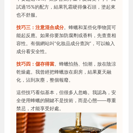
試過15%的配方，結果乳霜硬得像石頭，塗起來
也不舒服。
技巧三：注意混合成分
。蜂蠟和某些化學物質可
能起反應。如果你要加防腐劑或香料，先查查相
容性。有個網站叫“化妝品成分查詢”，可以輸入
成分看安全性。
技巧四：儲存得當
。蜂蠟怕熱、怕潮，放在陰涼
乾燥處。我曾經把蜂蠟放在廚房，結果夏天融
化，沾到灰塵，整個報廢。
這些技巧看似基本，但很多人忽略。我認為，安
全使用蜂蠟的關鍵不是技術，而是心態——尊重
禁忌，才能享受好處。