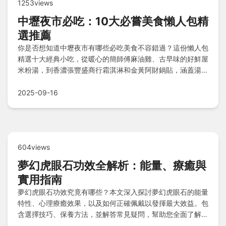
1253views
中壢夜市必吃：10大必嘗美食懶人包精
選推薦
你是否想知道中壢夜市有哪些必吃美食不容錯過？這份懶人包
精選十大經典小吃，從暖心的簡師傅麻油雞、古早味的好鮮屋
米粉湯，到香濃張豐盛商行霜淇淋和金黃阿財鍋貼，涵蓋湯
品、甜點及宵夜選擇，每一口都是傳承與創意的完美結合，保
證讓你一試就成主顧，快來探索夜市美食的極致魅力吧！
2025-09-16
604views
夢幻虎眼石功效全解析：能量、療癒與
實用指南
夢幻虎眼石功效究竟有哪些？本文深入探討夢幻虎眼石的能量
特性、心理療癒效果，以及如何正確佩戴以發揮最大效益。包
含選擇技巧、保養方法，並解答常見疑問，幫助您全面了解這
種寶石的實用價值。