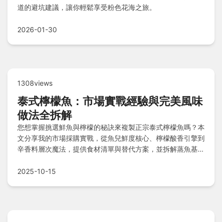
道的避坑建議，讓你輕鬆享受粉色花海之旅。
2026-01-30
1308views
泰式檸檬魚：市場實戰經驗與完美風味
做法全拆解
您想掌握挑選鮮魚與檸檬的秘訣來複製正宗泰式檸檬魚嗎？本
文分享我的市場採購實戰，從魚兒鮮度核心、檸檬酸香引擎到
辛香料層次魔法，提供食材清單與替代方案，並拆解蒸魚基
礎、靈魂醬汁調製與組合昇華三階段做法，解答常見疑問，助
您輕鬆在家重現酸辣鮮香風味。
2025-10-15