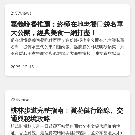
2157views
嘉義晚餐推薦：終極在地老饕口袋名單
大公開，經典美食一網打盡！
還在煩惱嘉義晚餐吃什麼嗎？這份終極指南公開在地老饕私藏
名單，從傳承三代的東門雞肉飯、熱騰騰的林聰明砂鍋菜，到
深夜暖心王家牛雜湯和澎湃船老大海鮮快炒，連文青甜點屋子
裡有甜點和隱藏版巷口無名麵店都收錄！涵蓋雞肉飯、砂鍋、
米糕、海鮮等多元選擇，還有Q&A解答常見問題，一次解決
2025-10-15
你的晚餐難題，快來探索這份必吃推薦吧！
728views
桃林步道完整指南：賞花健行路線、交
通與秘境攻略
想規劃桃林步道一日遊卻不知從何開始？本文提供詳細的地
址、交通路線、最佳賞花時間與健行秘訣，並分享當地人才知