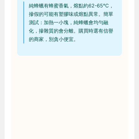
純蜂蠟有蜂蜜香氣，熔點約62-65°C，
摻假的可能有塑膠味或熔點異常。簡單
測試：加熱一小塊，純蜂蠟會均勻融
化，摻雜質的會分離。購買時選有信譽
的商家，別貪小便宜。