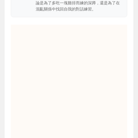
論是為了多吃一塊雞排而練的深蹲，還是為了在
混亂關係中找回自我的對話練習。