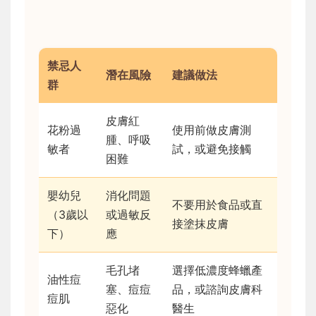
禁忌人
潛在風險
建議做法
群
皮膚紅
花粉過
使用前做皮膚測
腫、呼吸
敏者
試，或避免接觸
困難
嬰幼兒
消化問題
不要用於食品或直
（3歲以
或過敏反
接塗抹皮膚
下）
應
毛孔堵
選擇低濃度蜂蠟產
油性痘
塞、痘痘
品，或諮詢皮膚科
痘肌
惡化
醫生