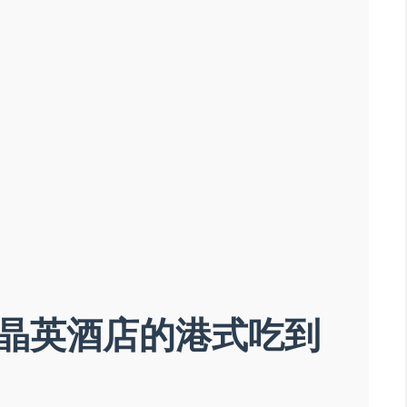
。
晶英酒店的港式吃到