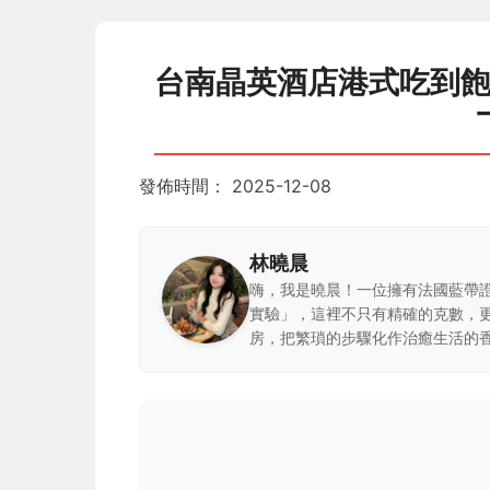
台南晶英酒店港式吃到
發佈時間：
2025-12-08
林曉晨
嗨，我是曉晨！一位擁有法國藍帶
實驗」，這裡不只有精確的克數，
房，把繁瑣的步驟化作治癒生活的