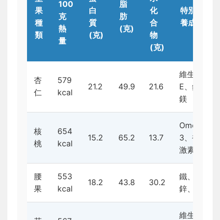
100
脂
果
白
化
特別營
克
肪
種
質
合
養成分
熱
(克)
類
(克)
物
量
(克)
維生素
杏
579
21.2
49.9
21.6
E、鈣、
仁
kcal
鎂
Omega-
核
654
15.2
65.2
13.7
3、褪黑
桃
kcal
激素
腰
553
鐵、
18.2
43.8
30.2
果
kcal
鋅、鎂
維生素B