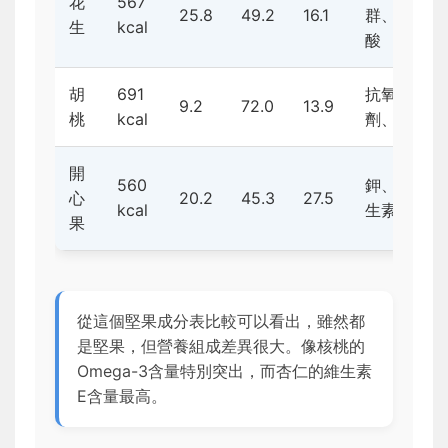
花
567
25.8
49.2
16.1
群、葉
生
kcal
酸
胡
691
抗氧化
9.2
72.0
13.9
桃
kcal
劑、錳
開
560
鉀、維
心
20.2
45.3
27.5
kcal
生素B6
果
從這個堅果成分表比較可以看出，雖然都
是堅果，但營養組成差異很大。像核桃的
Omega-3含量特別突出，而杏仁的維生素
E含量最高。