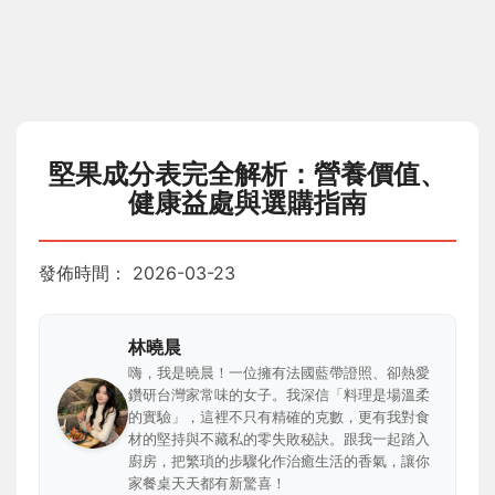
堅果成分表完全解析：營養價值、
健康益處與選購指南
發佈時間：
2026-03-23
林曉晨
嗨，我是曉晨！一位擁有法國藍帶證照、卻熱愛
鑽研台灣家常味的女子。我深信「料理是場溫柔
的實驗」，這裡不只有精確的克數，更有我對食
材的堅持與不藏私的零失敗秘訣。跟我一起踏入
廚房，把繁瑣的步驟化作治癒生活的香氣，讓你
家餐桌天天都有新驚喜！