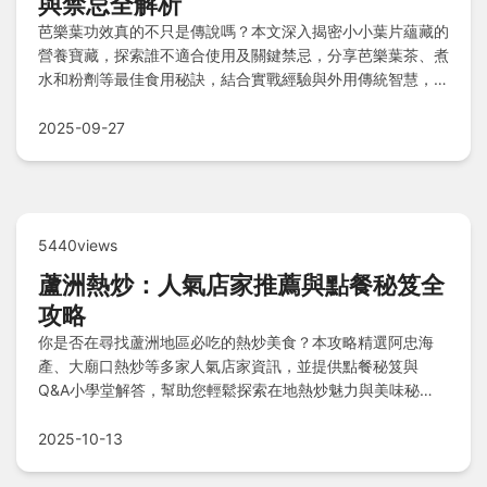
與禁忌全解析
芭樂葉功效真的不只是傳說嗎？本文深入揭密小小葉片蘊藏的
營養寶藏，探索誰不適合使用及關鍵禁忌，分享芭樂葉茶、煮
水和粉劑等最佳食用秘訣，結合實戰經驗與外用傳統智慧，帶
你全面掌握這天然奇蹟的奧秘與實用指南！
2025-09-27
5440views
蘆洲熱炒：人氣店家推薦與點餐秘笈全
攻略
你是否在尋找蘆洲地區必吃的熱炒美食？本攻略精選阿忠海
產、大廟口熱炒等多家人氣店家資訊，並提供點餐秘笈與
Q&A小學堂解答，幫助您輕鬆探索在地熱炒魅力與美味秘
訣。
2025-10-13