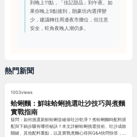
到晚上11點，「佳記甜品」到午夜。如
果你晚上9點後到，朗豪坊內選擇變
少，建議轉往周邊夜市攤位，但注意
安全，旺角夜晚人潮仍多。
熱門新聞
1003views
蛤蜊麵：鮮味蛤蜊挑選吐沙技巧與煮麵
實戰指南
疑問：如何挑選新鮮蛤蜊並確保吐沙乾淨？煮蛤蜊麵時配料搭
配與下鍋步驟有哪些秘訣？本文詳解蛤蜊挑選技術、吐沙成敗
關鍵、其他配料重點，以及實戰煮麵心得與Q&A快問快答，