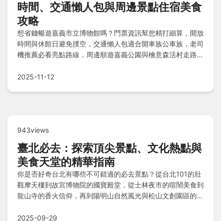
時間、交通懶人包與周邊景點住宿美食
攻略
想省錢暢遊嘉義市立博物館嗎？門票資訊幫您精打細算，開放
時間與休館日避免撲空，交通懶人包適合開車族公車族，老司
機推薦必看亮點路線，周邊順遊嘉義公園與檜意森活村走路就
到，住宿選嘉義亮點旅店鄰近方便，美食地圖涵蓋火雞肉飯涼
麵草魚湯，讓您輕鬆規劃一日遊！
2025-11-12
943views
臺北必去：探索頂尖景點、文化熱點與
美食天堂的精華指南
你是否好奇台北有哪些不可錯過的必去景點？從台北101的壯
觀摩天樓到故宮博物院的國寶殿堂，從士林夜市的喧鬧美食到
龍山寺的香火信仰，再到陽明山自然風光與松山文創園區的創
意空間，台北融合了現代與傳統、文化與美食的多元魅力，
Q&A解答常見疑問，帶你輕鬆規劃深度之旅。
2025-09-29