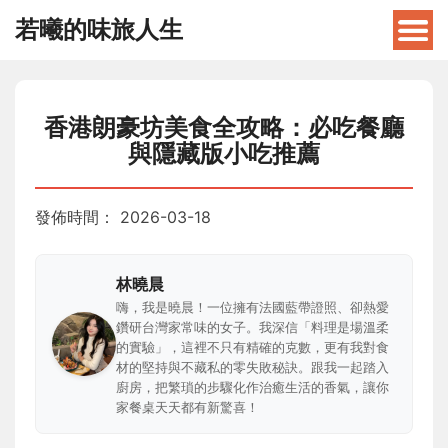
若曦的味旅人生
香港朗豪坊美食全攻略：必吃餐廳
與隱藏版小吃推薦
發佈時間：
2026-03-18
林曉晨
嗨，我是曉晨！一位擁有法國藍帶證照、卻熱愛
鑽研台灣家常味的女子。我深信「料理是場溫柔
的實驗」，這裡不只有精確的克數，更有我對食
材的堅持與不藏私的零失敗秘訣。跟我一起踏入
廚房，把繁瑣的步驟化作治癒生活的香氣，讓你
家餐桌天天都有新驚喜！