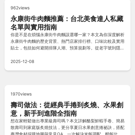
962views
永康街牛肉麵推薦：台北美食達人私藏
名單與實用指南
你是不是在煩惱永康街牛肉麵該選哪一家？本文為你深度解析
永康街牛肉麵的歷史背景、熱門店家排行榜、口味比較及實用
貼士，包括如何避開排隊人潮、預算規劃等。從老字號到隱藏
版，完整涵蓋所有決策所需資訊，幫助你找到最適合的牛肉麵
體驗。
2025-12-08
1970views
壽司做法：從經典手捲到炙燒、水果創
意，新手到進階全指南
想在家輕鬆做出專業級壽司嗎？本文詳解酪梨鮮蝦手卷、簡易
散壽司到家庭版炙燒技法，更分享夏日水果創意捲祕訣，搭配
臺灣食材採購地圖與常見QA，一次解決米飯調配、醋飯比例