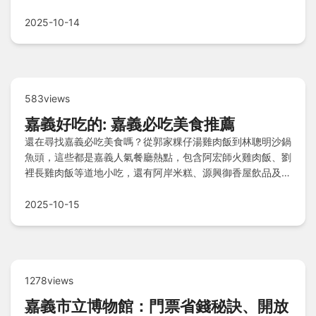
助你掌握每環節，煮出鮮甜完美的餐廳級蛤蜊麵。
2025-10-14
583views
嘉義好吃的: 嘉義必吃美食推薦
還在尋找嘉義必吃美食嗎？從郭家粿仔湯雞肉飯到林聰明沙鍋
魚頭，這些都是嘉義人氣餐廳熱點，包含阿宏師火雞肉飯、劉
裡長雞肉飯等道地小吃，還有阿岸米糕、源興御香屋飲品及一
銀仙草甜點，讓您品嚐在地風味，滿足味蕾之旅就在嘉義等著
您！
2025-10-15
1278views
嘉義市立博物館：門票省錢秘訣、開放