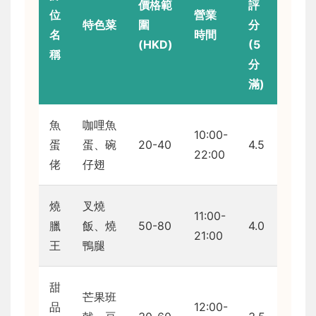
價格範
評
位
營業
特色菜
圍
分
名
時間
(HKD)
(5
稱
分
滿)
魚
咖哩魚
10:00-
蛋
蛋、碗
20-40
4.5
22:00
佬
仔翅
燒
叉燒
11:00-
臘
飯、燒
50-80
4.0
21:00
王
鴨腿
甜
芒果班
品
12:00-