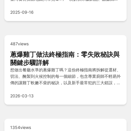
等關鍵技巧，讓你零失敗掌握日式精髓！
2025-09-16
487views
蔥爆雞丁做法終極指南：零失敗秘訣與
關鍵步驟詳解
想做出餐廳水準的蔥爆雞丁嗎？這份終極指南將拆解從選材、
切法、醃製到火候控制的每一個細節，包含專業廚師不輕易外
傳的讓雞丁軟嫩不柴的秘訣，以及新手最常犯的三大錯誤，保
證讓你一次成功。
2026-03-13
1354views