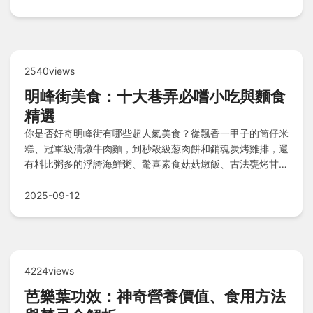
2540views
明峰街美食：十大巷弄必嚐小吃與麵食
精選
你是否好奇明峰街有哪些超人氣美食？從飄香一甲子的筒仔米
糕、冠軍級清燉牛肉麵，到秒殺級葱肉餅和銷魂炭烤雞排，還
有料比粥多的浮誇海鮮粥、驚喜素食菇菇燉飯、古法甕烤甘蔗
雞，以及夏日必吃手作仙草冰沙瀑布，加上罪惡牽絲起司蛋餅
和手工鮮蝦餛飩湯，每樣都讓人回味無窮，快來開啟你的美食
2025-09-12
探險吧！
4224views
芭樂葉功效：神奇營養價值、食用方法