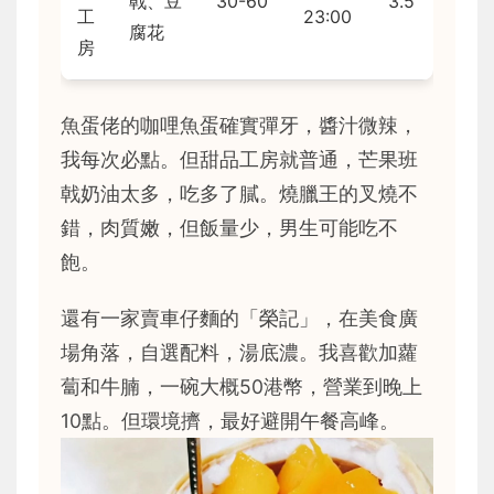
戟、豆
30-60
3.5
工
23:00
腐花
房
魚蛋佬的咖哩魚蛋確實彈牙，醬汁微辣，
我每次必點。但甜品工房就普通，芒果班
戟奶油太多，吃多了膩。燒臘王的叉燒不
錯，肉質嫩，但飯量少，男生可能吃不
飽。
還有一家賣車仔麵的「榮記」，在美食廣
場角落，自選配料，湯底濃。我喜歡加蘿
蔔和牛腩，一碗大概50港幣，營業到晚上
10點。但環境擠，最好避開午餐高峰。