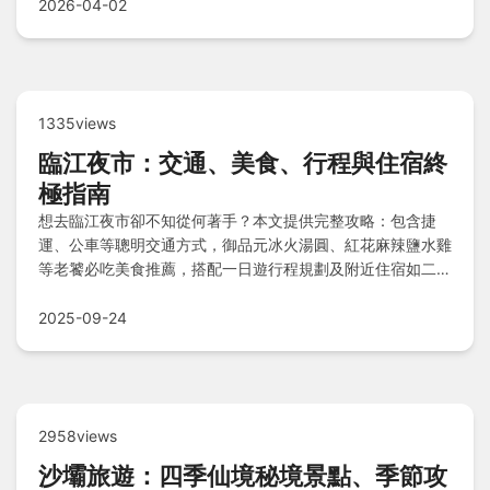
2026-04-02
1335views
臨江夜市：交通、美食、行程與住宿終
極指南
想去臨江夜市卻不知從何著手？本文提供完整攻略：包含捷
運、公車等聰明交通方式，御品元冰火湯圓、紅花麻辣鹽水雞
等老饕必吃美食推薦，搭配一日遊行程規劃及附近住宿如二十
輪旅店大安館等優質選擇，讓你輕鬆玩轉夜市，盡享經典臺灣
味！
2025-09-24
2958views
沙壩旅遊：四季仙境秘境景點、季節攻