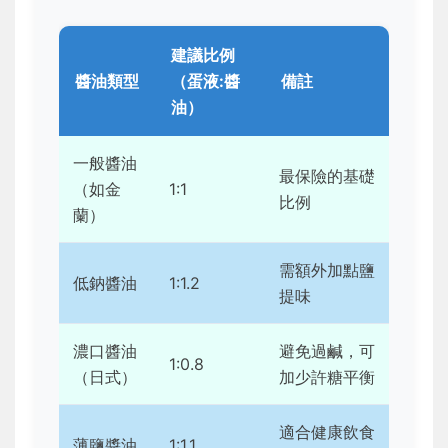
建議比例
醬油類型
（蛋液:醬
備註
油）
一般醬油
最保險的基礎
（如金
1:1
比例
蘭）
需額外加點鹽
低鈉醬油
1:1.2
提味
濃口醬油
避免過鹹，可
1:0.8
（日式）
加少許糖平衡
適合健康飲食
薄鹽醬油
1:1.1