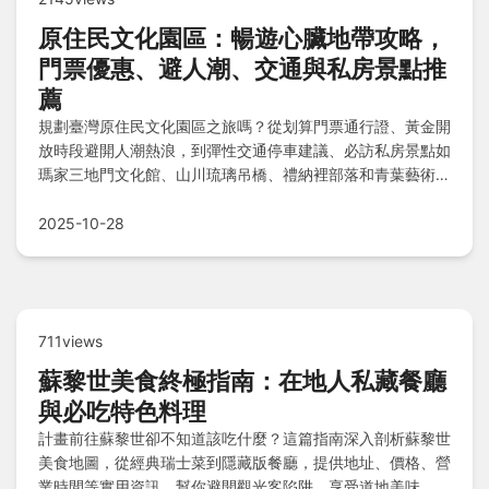
原住民文化園區：暢遊心臟地帶攻略，
門票優惠、避人潮、交通與私房景點推
薦
規劃臺灣原住民文化園區之旅嗎？從划算門票通行證、黃金開
放時段避開人潮熱浪，到彈性交通停車建議、必訪私房景點如
瑪家三地門文化館、山川琉璃吊橋、禮納裡部落和青葉藝術之
鄉，外加順遊秘訣與Q&A解惑，本指南助您深度體驗無障礙
旅程。
2025-10-28
711views
蘇黎世美食終極指南：在地人私藏餐廳
與必吃特色料理
計畫前往蘇黎世卻不知道該吃什麼？這篇指南深入剖析蘇黎世
美食地圖，從經典瑞士菜到隱藏版餐廳，提供地址、價格、營
業時間等實用資訊，幫你避開觀光客陷阱，享受道地美味。