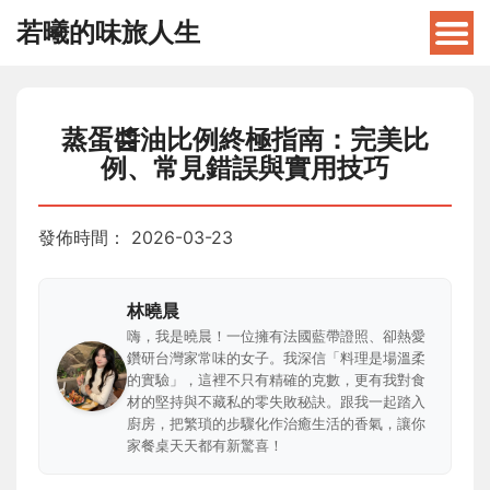
若曦的味旅人生
蒸蛋醬油比例終極指南：完美比
例、常見錯誤與實用技巧
發佈時間：
2026-03-23
林曉晨
嗨，我是曉晨！一位擁有法國藍帶證照、卻熱愛
鑽研台灣家常味的女子。我深信「料理是場溫柔
的實驗」，這裡不只有精確的克數，更有我對食
材的堅持與不藏私的零失敗秘訣。跟我一起踏入
廚房，把繁瑣的步驟化作治癒生活的香氣，讓你
家餐桌天天都有新驚喜！