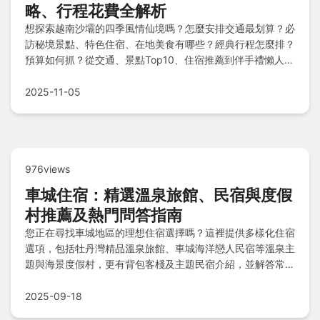
略、行程花費全解析
想探索越南沙壩的四季風情仙境嗎？怎麼安排交通最划算？必
訪秘境景點、特色住宿、在地美食有哪些？經典行程怎麼排？
預算如何抓？從交通、景點Top10、住宿推薦到伴手禮懶人
包，這篇完整指南一次解答你的沙壩自由行疑問！
2025-11-05
976views
車城住宿：精選溫泉旅館、民宿與度假
村推薦及熱門問答指南
您正在尋找車城地區的理想住宿選擇嗎？這裡提供多樣化住宿
選項，包括牡丹灣精品溫泉旅館、車城海洋戀人民宿等溫泉主
題與海景度假村，更有背包客棧及主題民宿介紹，並解答常見
問題，助您輕鬆規劃完美旅程，享受車城獨特風情。
2025-09-18