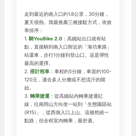
走到最近的南入口約1.8公里，30分鐘，
夏天很熱。我最推薦三種接駁方式，依效
率排序：
1.
騎YouBike 2.0
：高鐵站出口就有站
點，直接騎到南入口附近的「海功東路」
站還車，步行1分鐘到登山口。這是彈性
最高的選擇。
2.
搭計程車
：車程約5分鐘，車資約100-
120元，適合多人分攤或不想流汗的開
始。
3.
轉乘捷運
：從高鐵站內轉乘捷運紅
線，往南岡山方向坐一站到「生態園區站
(R15)」，從西側入口上山。這雖然繞一
點路，但全程室內轉乘，最舒適。