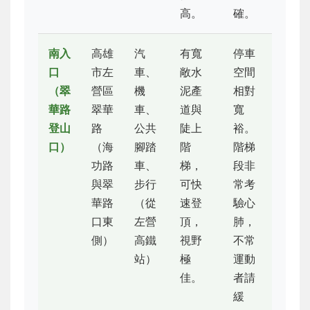
高。
確。
南入
高雄
汽
有寬
停車
口
市左
車、
敞水
空間
（翠
營區
機
泥產
相對
華路
翠華
車、
道與
寬
登山
路
公共
陡上
裕。
口）
（海
腳踏
階
階梯
功路
車、
梯，
段非
與翠
步行
可快
常考
華路
（從
速登
驗心
口東
左營
頂，
肺，
側）
高鐵
視野
不常
站）
極
運動
佳。
者請
緩