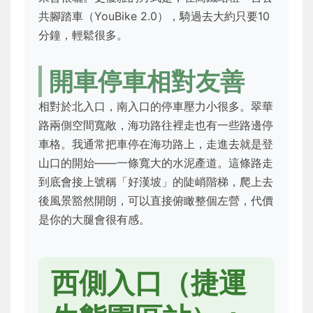
共腳踏車（YouBike 2.0），騎過去大約只要10
分鐘，輕鬆很多。
開車停車相對友善
相對於北入口，南入口的停車壓力小很多。翠華
路兩側空間寬敞，海功路往裡走也有一些路邊停
車格。我通常把車停在海功路上，走進去就是登
山口的開始——一條寬大的水泥產道。這條路走
到底會接上號稱「好漢坡」的陡峭階梯，爬上去
後風景豁然開朗，可以直接俯瞰整個左營，代價
是你的大腿會很有感。
西側入口（捷運