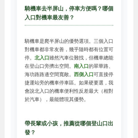
騎機車去半屏山，停車方便嗎？哪個
入口對機車最友善？
騎機車是爬半屏山的優勢選項。三個入口
對機車都非常友善，幾乎隨時都有位置可
停。
北入口
雖然汽車位難找，但機車總能
在登山口旁擠出空間。
南入口
的翠華路、
海功路路邊空間寬敞。
西側入口
可直接停
捷運站旁的機車停車區。如果硬要選，我
會說北入口的機車便利性反差最大（相對
於汽車），最能體現其優勢。
帶長輩或小孩，推薦從哪個登山口出
發？