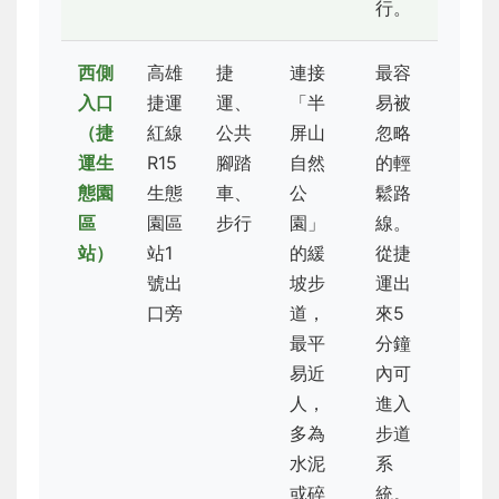
行。
西側
高雄
捷
連接
最容
入口
捷運
運、
「半
易被
（捷
紅線
公共
屏山
忽略
運生
R15
腳踏
自然
的輕
態園
生態
車、
公
鬆路
區
園區
步行
園」
線。
站）
站1
的緩
從捷
號出
坡步
運出
口旁
道，
來5
最平
分鐘
易近
內可
人，
進入
多為
步道
水泥
系
或碎
統。