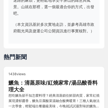
迷路的麻煩，更輕鬆地享受半屏山的綠意與風
景。山就在那裡，選一個最適合你的方式，出發
吧。
（本文資訊基於多次實地走訪，並參考高雄市政
府觀光局及捷運公司公開資訊進行事實核對。）
熱門新聞
1438views
鱖魚：清蒸原味/紅燒家常/湯品酸香料
理大全
想吃鱖魚卻不知怎麼料理？經典清蒸鎖住鮮甜肉質，家常紅燒
展現濃郁醬香，鱖魚豆腐酸菜湯融合酸爽暖胃！三種人氣做法
一次學會，輕鬆端出餐廳級美味，今晚就試試最對味的鱖魚食