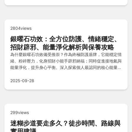
2804views
銀曜石功效：全方位防護、情緒穩定、
招財辟邪、能量淨化解析與保養攻略
為什麼銀曜石功效備受推崇？作為終極防護盾牌，它能穩定情
緒、粉碎壓力，化身招財小能手辟邪納福；同時促進接地氣與
能量淨化，提升身心平衡。深入探索個人最認同的核心能量傳
說、佩戴禁忌如過強能量不適與定期淨化要點，並學習真假辨
別實戰技巧與保養秘訣，確保安心享受其強大守護力。
2025-09-28
299views
迷糊步道要走多久？徒步時間、路線與
實用建議