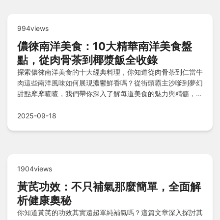
994views
儂徠南洋美食：10大精華南洋美食盤
點，從肉骨茶到椰漿飯全收錄
探索儂徠南洋美食的十大經典料理，你知道從肉骨茶到仁當牛
肉這些南洋風味如何展現濃鬱鮮香嗎？從街頭霸主沙嗲到夢幻
甜點摩摩喳喳，我們帶你深入了解每道美食的魅力與精髓，還
有私心評分和小筆記等你發掘！
2025-09-18
1904views
黃芪功效：不只補氣那麼簡單，全面解
析健康奧秘
你知道黃芪的功效其實遠超單純補氣嗎？這篇文章深入探討其