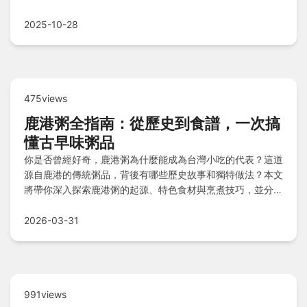
蜜蠟的實用知識，適合新手到專家閱讀。
2025-10-28
475views
鹿港粥全指南：從歷史到食譜，一次搞
懂古早味粥品
你是否曾經好奇，鹿港粥為什麼能成為台灣小吃的代表？這道
源自鹿港的傳統粥品，背後有哪些歷史故事和獨特做法？本文
將帶你深入探索鹿港粥的起源、特色食材與烹煮技巧，並分享
在地人私藏的必吃店家清單。同時，我們也解答常見問題，如
鹿港粥的熱量分析和適合食用時機，幫助你無論是規劃鹿港之
2026-03-31
旅還是在家自製，都能輕鬆享受這道暖心美食。
991views