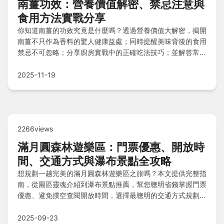
南薑功效：營養價值解密、禁忌注意與
食用方法實戰分享
你知道南薑的功效究竟是什麼嗎？透過營養價值大解密，揭開
南薑不只作為香料的驚人健康益處；同時提醒美味背後的食用
禁忌不可忽略；分享廚房實戰中的正確吃法技巧；並解答常見
問題Q&A，助你安全又有效地發揮南薑最大效益，避免錯誤
食用風險。
2025-11-19
2266views
滿月圓森林遊樂區：門票優惠、開放時
間、交通方式與瀑布景點全攻略
想規劃一趟完美的滿月圓森林遊樂區之旅嗎？本文提供完整指
南，從園區靈魂介紹到瀑布景點推薦，幫您聰明省錢掌握門票
優惠、避免撲空查閱開放時間，選擇最聰明的交通方式規劃路
線，無論體力時間如何都能輕鬆安排，還有山居住宿推薦增添
悠閒氛圍，並解答常見Q&A疑問，讓您深度體驗森林樂趣！
2025-09-23