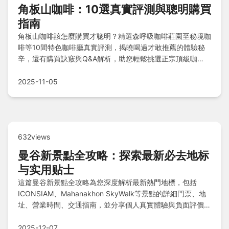
角板山咖啡：10選真實評測與聰明購買
指南
角板山咖啡該怎麼購買才聰明？精選森呼吸咖啡莊園至秘境咖
啡等10間特色咖啡廳真實評測，揭曉喝過才敢推薦的體驗秘
辛，還有購買訣竅與Q&A解析，助您輕鬆挑選正宗頂級咖
啡。
2025-11-05
632views
曼谷新景點全攻略：探索最新必去地标
与实用贴士
這篇曼谷新景點全攻略為您深度解析最新熱門地標，包括
ICONSIAM、Mahanakhon SkyWalk等景點的詳細門票、地
址、營業時間、交通指南，並分享個人真實體驗與負面評價。
還包括常見問答，解決您的所有旅遊疑問，幫助規劃完美行
程。
2025-12-07