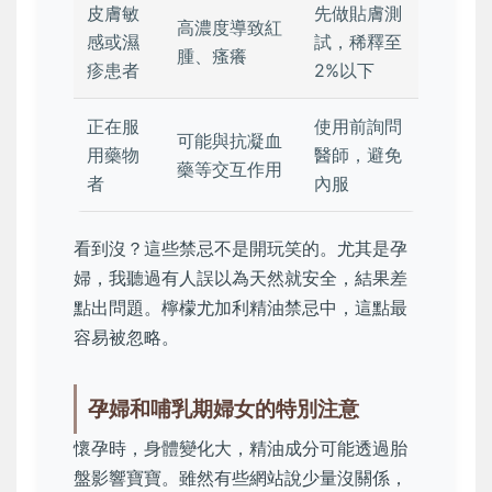
皮膚敏
先做貼膚測
高濃度導致紅
感或濕
試，稀釋至
腫、瘙癢
疹患者
2%以下
正在服
使用前詢問
可能與抗凝血
用藥物
醫師，避免
藥等交互作用
者
內服
看到沒？這些禁忌不是開玩笑的。尤其是孕
婦，我聽過有人誤以為天然就安全，結果差
點出問題。檸檬尤加利精油禁忌中，這點最
容易被忽略。
孕婦和哺乳期婦女的特別注意
懷孕時，身體變化大，精油成分可能透過胎
盤影響寶寶。雖然有些網站說少量沒關係，