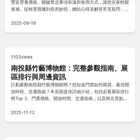
豐富營養價值、關鍵禁忌事項和溫和食用方式，讓您在家輕鬆
進補。從根莖寶藏到廚房妙招，總結心得並解答常見疑問，幫
助您安全享受完整健康益處。
2025-09-18
1103views
南投縣竹藝博物館：完整參觀指南、展
區排行與周邊資訊
計劃參觀南投縣竹藝博物館嗎？想知道門票如何購買、最佳開
放時段、交通路線？本頁面提供詳細介紹，包括必看展區排行
榜Top 3、門票價格、開放時間、交通指南，以及附近景點推
薦、住宿酒店選擇、美食去處和常見問答，幫助您輕鬆規劃一
趟完美的南投之旅！
2025-11-12