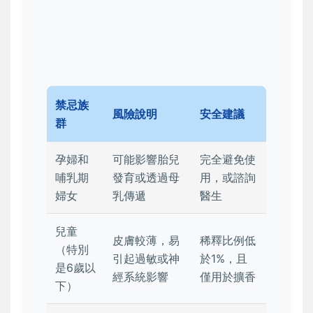
禁忌族
風險說明
安全建議
群
孕婦和
可能影響胎兒
完全避免使
哺乳期
發育或透過母
用，或諮詢
婦女
乳傳遞
醫生
兒童
皮膚較薄，易
稀釋比例低
（特別
引起過敏或神
於1%，且
是6歲以
經系統影響
僅用於擴香
下）